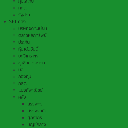
ภูมิใจไทย
กกต.
รัฐสภา
SET-คลัง
บริษัทจดทะเบียน
ตลาดหลักทรัพย์
ประกัน
หุ้นเด่นวันนี้
บทวิเคราะห์
ซุบซิบการลงทุน
บล.
กองทุน
กลต.
แบงก์พาณิชย์
คลัง
สรรพกร
สรรพสามิต
ศุลกากร
บัญชีกลาง