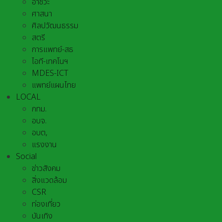
อาชีวะ
ศาสนา
ศิลปวัฒนธรรม
สตรี
การแพทย์-สธ
ไอที-เทคโนฯ
MDES-ICT
แพทย์แผนไทย
LOCAL
กทม.
อบจ.
อบต,
แรงงาน
Social
ข่าวสังคม
สิ่งแวดล้อม
CSR
ท่องเที่ยว
บันเทิง