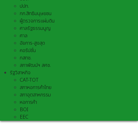
ปปท.
กก.สิทธิมนุษยชน
ผู้ตรวจการแผ่นดิน
ศาลรัฐธรรมนูญ
ศาล
อัยการ-สูงสุด
คอรัปชั่น
กสทช.
สภาพัฒน์ฯ สศช.
รัฐวิสาหกิจ
CAT-TOT
สภาหอการค้าไทย
สภาอุตสาหกรรม
หอการค้า
BOI
EEC