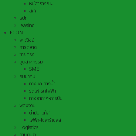
หนี้สาธารณะ
สศค.
ธปท.
leasing
ECON
พาณิชย์
การตลาด
ขายตรง
อุตสาหกรรม
SME
คมนาคม
ทางบก-ทางน้ำ
รถไฟ-รถไฟฟ้า
ทางอากาศ-การบิน
พลังงาน
น้ำมัน-แก๊ส
ไฟฟ้า-โซล่าร์เซลล์
Logistics
ยานยนต์