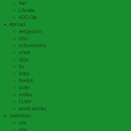
กีฬา
Lifestile
VDO Clip
Abroad
สหรัฐอเมริกา
ยุโรป
ตะวันออกกลาง
เกาหลี
ญี่ปุ่น
จีน
India
สิงคโปร์
เอเชีย
อาเชี่ยน
CLMV
world articles
องค์กรอิสระ
ปปช.
ปปง.