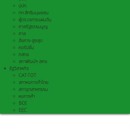
ปปท.
กก.สิทธิมนุษยชน
ผู้ตรวจการแผ่นดิน
ศาลรัฐธรรมนูญ
ศาล
อัยการ-สูงสุด
คอรัปชั่น
กสทช.
สภาพัฒน์ฯ สศช.
รัฐวิสาหกิจ
CAT-TOT
สภาหอการค้าไทย
สภาอุตสาหกรรม
หอการค้า
BOI
EEC