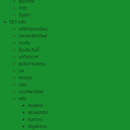
ภูมิใจไทย
กกต.
รัฐสภา
SET-คลัง
บริษัทจดทะเบียน
ตลาดหลักทรัพย์
ประกัน
หุ้นเด่นวันนี้
บทวิเคราะห์
ซุบซิบการลงทุน
บล.
กองทุน
กลต.
แบงก์พาณิชย์
คลัง
สรรพกร
สรรพสามิต
ศุลกากร
บัญชีกลาง