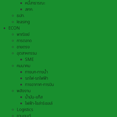
หนี้สาธารณะ
สศค.
ธปท.
leasing
ECON
พาณิชย์
การตลาด
ขายตรง
อุตสาหกรรม
SME
คมนาคม
ทางบก-ทางน้ำ
รถไฟ-รถไฟฟ้า
ทางอากาศ-การบิน
พลังงาน
น้ำมัน-แก๊ส
ไฟฟ้า-โซล่าร์เซลล์
Logistics
ยานยนต์