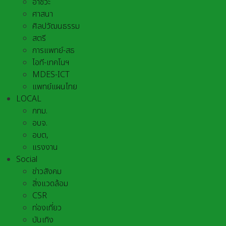
อาชีวะ
ศาสนา
ศิลปวัฒนธรรม
สตรี
การแพทย์-สธ
ไอที-เทคโนฯ
MDES-ICT
แพทย์แผนไทย
LOCAL
กทม.
อบจ.
อบต,
แรงงาน
Social
ข่าวสังคม
สิ่งแวดล้อม
CSR
ท่องเที่ยว
บันเทิง