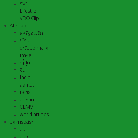
กีฬา
Lifestile
VDO Clip
Abroad
สหรัฐอเมริกา
ยุโรป
ตะวันออกกลาง
เกาหลี
ญี่ปุ่น
จีน
India
สิงคโปร์
เอเชีย
อาเชี่ยน
CLMV
world articles
องค์กรอิสระ
ปปช.
ปปง.