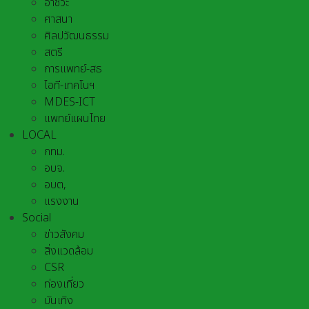
อาชีวะ
ศาสนา
ศิลปวัฒนธรรม
สตรี
การแพทย์-สธ
ไอที-เทคโนฯ
MDES-ICT
แพทย์แผนไทย
LOCAL
กทม.
อบจ.
อบต,
แรงงาน
Social
ข่าวสังคม
สิ่งแวดล้อม
CSR
ท่องเที่ยว
บันเทิง