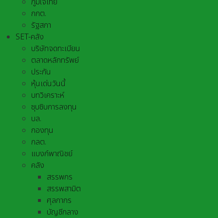
ภูมิใจไทย
กกต.
รัฐสภา
SET-คลัง
บริษัทจดทะเบียน
ตลาดหลักทรัพย์
ประกัน
หุ้นเด่นวันนี้
บทวิเคราะห์
ซุบซิบการลงทุน
บล.
กองทุน
กลต.
แบงก์พาณิชย์
คลัง
สรรพกร
สรรพสามิต
ศุลกากร
บัญชีกลาง