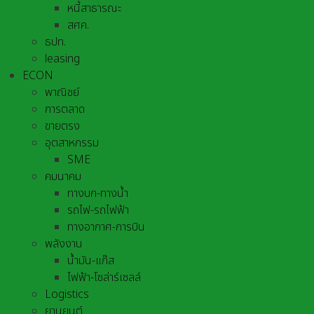
หนี้สาธารณะ
สศค.
ธปท.
leasing
ECON
พาณิชย์
การตลาด
ขายตรง
อุตสาหกรรม
SME
คมนาคม
ทางบก-ทางน้ำ
รถไฟ-รถไฟฟ้า
ทางอากาศ-การบิน
พลังงาน
น้ำมัน-แก๊ส
ไฟฟ้า-โซล่าร์เซลล์
Logistics
ยานยนต์