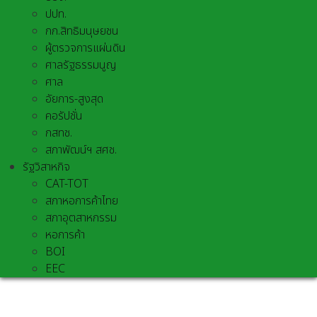
ปปท.
กก.สิทธิมนุษยชน
ผู้ตรวจการแผ่นดิน
ศาลรัฐธรรมนูญ
ศาล
อัยการ-สูงสุด
คอรัปชั่น
กสทช.
สภาพัฒน์ฯ สศช.
รัฐวิสาหกิจ
CAT-TOT
สภาหอการค้าไทย
สภาอุตสาหกรรม
หอการค้า
BOI
EEC