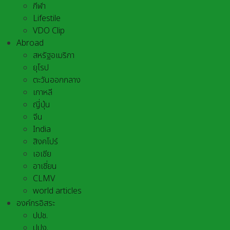
กีฬา
Lifestile
VDO Clip
Abroad
สหรัฐอเมริกา
ยุโรป
ตะวันออกกลาง
เกาหลี
ญี่ปุ่น
จีน
India
สิงคโปร์
เอเชีย
อาเชี่ยน
CLMV
world articles
องค์กรอิสระ
ปปช.
ปปง.