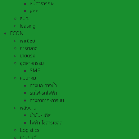
หนี้สาธารณะ
สศค.
ธปท.
leasing
ECON
พาณิชย์
การตลาด
ขายตรง
อุตสาหกรรม
SME
คมนาคม
ทางบก-ทางน้ำ
รถไฟ-รถไฟฟ้า
ทางอากาศ-การบิน
พลังงาน
น้ำมัน-แก๊ส
ไฟฟ้า-โซล่าร์เซลล์
Logistics
ยานยนต์