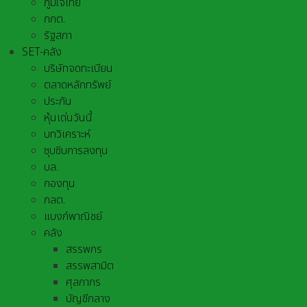
ภูมิใจไทย
กกต.
รัฐสภา
SET-คลัง
บริษัทจดทะเบียน
ตลาดหลักทรัพย์
ประกัน
หุ้นเด่นวันนี้
บทวิเคราะห์
ซุบซิบการลงทุน
บล.
กองทุน
กลต.
แบงก์พาณิชย์
คลัง
สรรพกร
สรรพสามิต
ศุลกากร
บัญชีกลาง