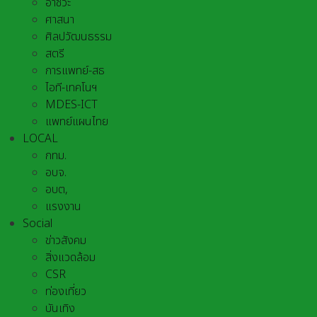
อาชีวะ
ศาสนา
ศิลปวัฒนธรรม
สตรี
การแพทย์-สธ
ไอที-เทคโนฯ
MDES-ICT
แพทย์แผนไทย
LOCAL
กทม.
อบจ.
อบต,
แรงงาน
Social
ข่าวสังคม
สิ่งแวดล้อม
CSR
ท่องเที่ยว
บันเทิง