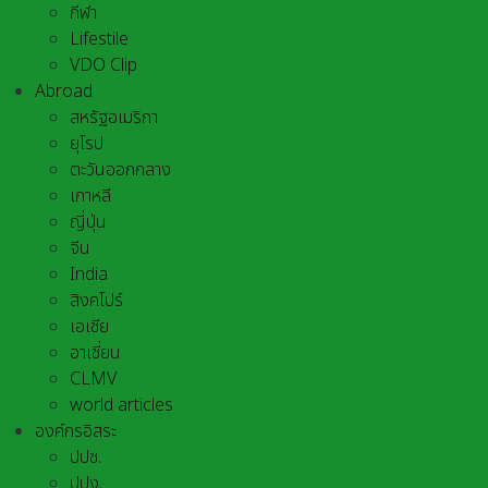
กีฬา
Lifestile
VDO Clip
Abroad
สหรัฐอเมริกา
ยุโรป
ตะวันออกกลาง
เกาหลี
ญี่ปุ่น
จีน
India
สิงคโปร์
เอเชีย
อาเชี่ยน
CLMV
world articles
องค์กรอิสระ
ปปช.
ปปง.