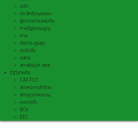
ปปท.
กก.สิทธิมนุษยชน
ผู้ตรวจการแผ่นดิน
ศาลรัฐธรรมนูญ
ศาล
อัยการ-สูงสุด
คอรัปชั่น
กสทช.
สภาพัฒน์ฯ สศช.
รัฐวิสาหกิจ
CAT-TOT
สภาหอการค้าไทย
สภาอุตสาหกรรม
หอการค้า
BOI
EEC