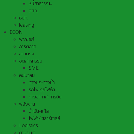
หนี้สาธารณะ
สศค.
ธปท.
leasing
ECON
พาณิชย์
การตลาด
ขายตรง
อุตสาหกรรม
SME
คมนาคม
ทางบก-ทางน้ำ
รถไฟ-รถไฟฟ้า
ทางอากาศ-การบิน
พลังงาน
น้ำมัน-แก๊ส
ไฟฟ้า-โซล่าร์เซลล์
Logistics
ยานยนต์