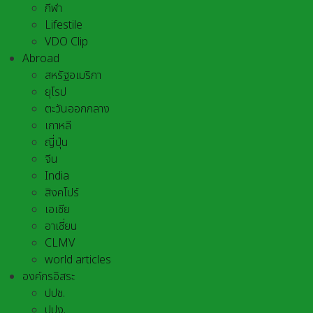
กีฬา
Lifestile
VDO Clip
Abroad
สหรัฐอเมริกา
ยุโรป
ตะวันออกกลาง
เกาหลี
ญี่ปุ่น
จีน
India
สิงคโปร์
เอเชีย
อาเชี่ยน
CLMV
world articles
องค์กรอิสระ
ปปช.
ปปง.