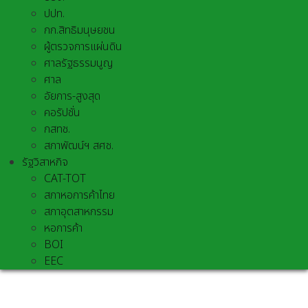
ปปท.
กก.สิทธิมนุษยชน
ผู้ตรวจการแผ่นดิน
ศาลรัฐธรรมนูญ
ศาล
อัยการ-สูงสุด
คอรัปชั่น
กสทช.
สภาพัฒน์ฯ สศช.
รัฐวิสาหกิจ
CAT-TOT
สภาหอการค้าไทย
สภาอุตสาหกรรม
หอการค้า
BOI
EEC