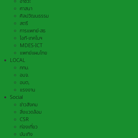
อาชีวะ
ศาสนา
ศิลปวัฒนธรรม
สตรี
การแพทย์-สธ
ไอที-เทคโนฯ
MDES-ICT
แพทย์แผนไทย
LOCAL
กทม.
อบจ.
อบต,
แรงงาน
Social
ข่าวสังคม
สิ่งแวดล้อม
CSR
ท่องเที่ยว
บันเทิง