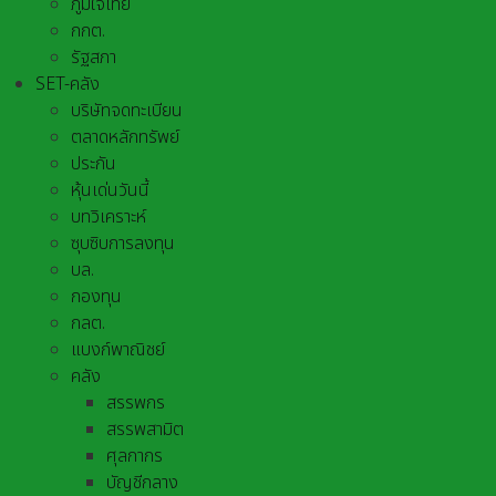
ภูมิใจไทย
กกต.
รัฐสภา
SET-คลัง
บริษัทจดทะเบียน
ตลาดหลักทรัพย์
ประกัน
หุ้นเด่นวันนี้
บทวิเคราะห์
ซุบซิบการลงทุน
บล.
กองทุน
กลต.
แบงก์พาณิชย์
คลัง
สรรพกร
สรรพสามิต
ศุลกากร
บัญชีกลาง