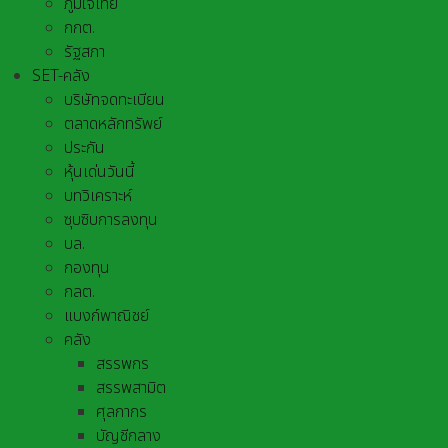
ภูมิใจไทย
กกต.
รัฐสภา
SET-คลัง
บริษัทจดทะเบียน
ตลาดหลักทรัพย์
ประกัน
หุ้นเด่นวันนี้
บทวิเคราะห์
ซุบซิบการลงทุน
บล.
กองทุน
กลต.
แบงก์พาณิชย์
คลัง
สรรพกร
สรรพสามิต
ศุลกากร
บัญชีกลาง