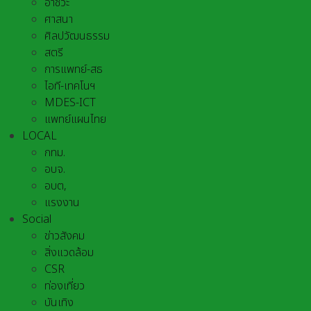
อาชีวะ
ศาสนา
ศิลปวัฒนธรรม
สตรี
การแพทย์-สธ
ไอที-เทคโนฯ
MDES-ICT
แพทย์แผนไทย
LOCAL
กทม.
อบจ.
อบต,
แรงงาน
Social
ข่าวสังคม
สิ่งแวดล้อม
CSR
ท่องเที่ยว
บันเทิง