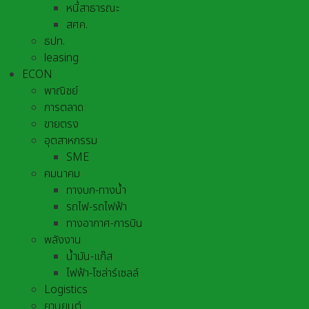
หนี้สาธารณะ
สศค.
ธปท.
leasing
ECON
พาณิชย์
การตลาด
ขายตรง
อุตสาหกรรม
SME
คมนาคม
ทางบก-ทางน้ำ
รถไฟ-รถไฟฟ้า
ทางอากาศ-การบิน
พลังงาน
น้ำมัน-แก๊ส
ไฟฟ้า-โซล่าร์เซลล์
Logistics
ยานยนต์