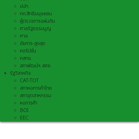
ปปท.
กก.สิทธิมนุษยชน
ผู้ตรวจการแผ่นดิน
ศาลรัฐธรรมนูญ
ศาล
อัยการ-สูงสุด
คอรัปชั่น
กสทช.
สภาพัฒน์ฯ สศช.
รัฐวิสาหกิจ
CAT-TOT
สภาหอการค้าไทย
สภาอุตสาหกรรม
หอการค้า
BOI
EEC