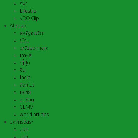
กีฬา
Lifestile
VDO Clip
Abroad
สหรัฐอเมริกา
ยุโรป
ตะวันออกกลาง
เกาหลี
ญี่ปุ่น
จีน
India
สิงคโปร์
เอเชีย
อาเชี่ยน
CLMV
world articles
องค์กรอิสระ
ปปช.
ปปง.