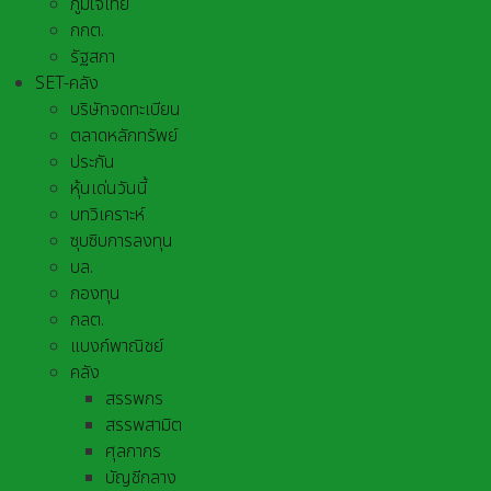
ภูมิใจไทย
กกต.
รัฐสภา
SET-คลัง
บริษัทจดทะเบียน
ตลาดหลักทรัพย์
ประกัน
หุ้นเด่นวันนี้
บทวิเคราะห์
ซุบซิบการลงทุน
บล.
กองทุน
กลต.
แบงก์พาณิชย์
คลัง
สรรพกร
สรรพสามิต
ศุลกากร
บัญชีกลาง