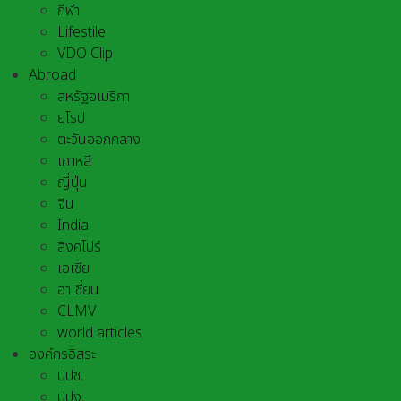
กีฬา
Lifestile
VDO Clip
Abroad
สหรัฐอเมริกา
ยุโรป
ตะวันออกกลาง
เกาหลี
ญี่ปุ่น
จีน
India
สิงคโปร์
เอเชีย
อาเชี่ยน
CLMV
world articles
องค์กรอิสระ
ปปช.
ปปง.