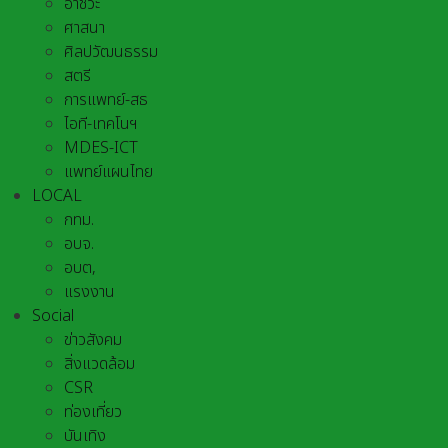
อาชีวะ
ศาสนา
ศิลปวัฒนธรรม
สตรี
การแพทย์-สธ
ไอที-เทคโนฯ
MDES-ICT
แพทย์แผนไทย
LOCAL
กทม.
อบจ.
อบต,
แรงงาน
Social
ข่าวสังคม
สิ่งแวดล้อม
CSR
ท่องเที่ยว
บันเทิง