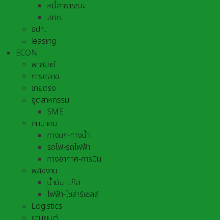
หนี้สาธารณะ
สศค.
ธปท.
leasing
ECON
พาณิชย์
การตลาด
ขายตรง
อุตสาหกรรม
SME
คมนาคม
ทางบก-ทางน้ำ
รถไฟ-รถไฟฟ้า
ทางอากาศ-การบิน
พลังงาน
น้ำมัน-แก๊ส
ไฟฟ้า-โซล่าร์เซลล์
Logistics
ยานยนต์