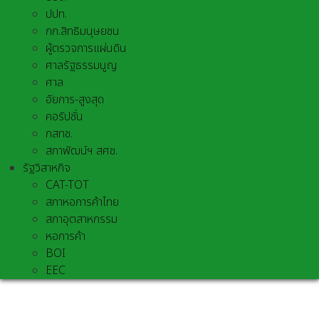
ปปท.
กก.สิทธิมนุษยชน
ผู้ตรวจการแผ่นดิน
ศาลรัฐธรรมนูญ
ศาล
อัยการ-สูงสุด
คอรัปชั่น
กสทช.
สภาพัฒน์ฯ สศช.
รัฐวิสาหกิจ
CAT-TOT
สภาหอการค้าไทย
สภาอุตสาหกรรม
หอการค้า
BOI
EEC