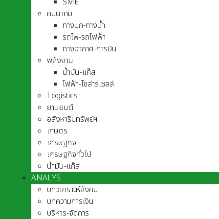
SME
คมนาคม
ทางบก-ทางน้ำ
รถไฟ-รถไฟฟ้า
ทางอากาศ-การบิน
พลังงาน
น้ำมัน-แก๊ส
ไฟฟ้า-โซล่าร์เซลล์
Logistics
ยานยนต์
อสังหาริมทรัพย์ฯ
เกษตร
เศรษฐกิจ
เศรษฐกิจทั่วไป
น้ำมัน-แก๊ส
ANALYS
บทวิเคราะห์สังคม
บทความการเงิน
บริหาร-จัดการ