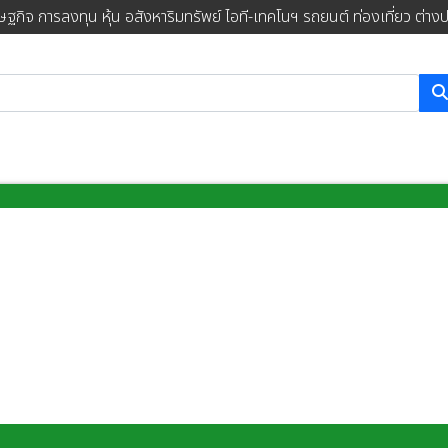
ษฐกิจ การลงทุน หุ้น อสังหาริมทรัพย์ ไอที-เทคโนฯ รถยนต์ ท่องเที่ยว ต่าง
การค้นหา