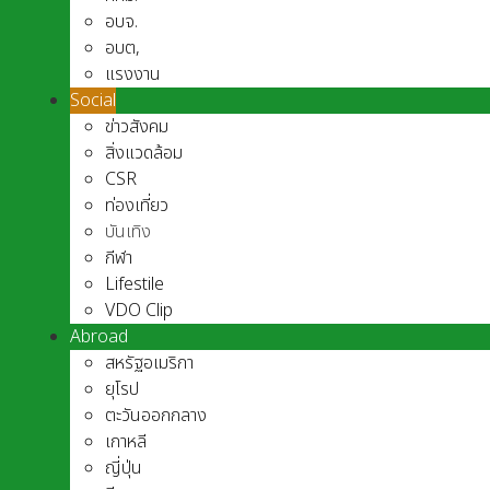
อบจ.
อบต,
แรงงาน
Social
ข่าวสังคม
สิ่งแวดล้อม
CSR
ท่องเที่ยว
บันเทิง
กีฬา
Lifestile
VDO Clip
Abroad
สหรัฐอเมริกา
ยุโรป
ตะวันออกกลาง
เกาหลี
ญี่ปุ่น