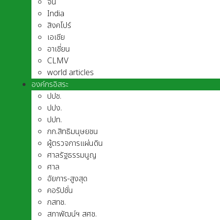
จีน
India
สิงคโปร์
เอเชีย
อาเชี่ยน
CLMV
world articles
องค์กรอิสระ
ปปช.
ปปง.
ปปท.
กก.สิทธิมนุษยชน
ผู้ตรวจการแผ่นดิน
ศาลรัฐธรรมนูญ
ศาล
อัยการ-สูงสุด
คอรัปชั่น
กสทช.
สภาพัฒน์ฯ สศช.