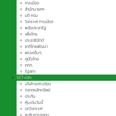
การเมือง
สำนักนายกฯ
มติ ครม.
วิเคราะห์-การเมือง
พลังประชารัฐ
เพื่อไทย
ประชาธิปัตต์
ชาติไทยพัฒนา
พรรคอื่นๆ
ภูมิใจไทย
กกต.
รัฐสภา
SET-คลัง
บริษัทจดทะเบียน
ตลาดหลักทรัพย์
ประกัน
หุ้นเด่นวันนี้
บทวิเคราะห์
ซุบซิบการลงทุน