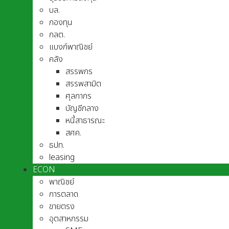
บล.
กองทุน
กลต.
แบงก์พาณิชย์
คลัง
สรรพกร
สรรพสามิต
ศุลกากร
บัญชีกลาง
หนี้สาธารณะ
สศค.
ธปท.
leasing
ECON
พาณิชย์
การตลาด
ขายตรง
อุตสาหกรรม