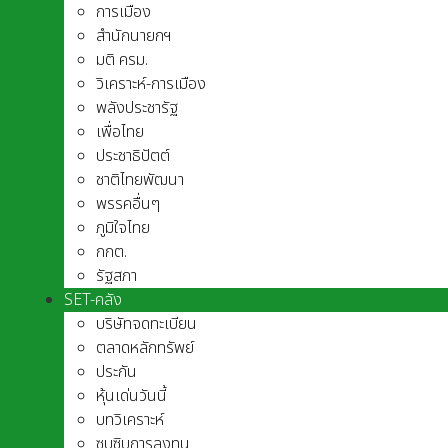
การเมือง
สำนักนายกฯ
มติ ครม.
วิเคราะห์-การเมือง
พลังประชารัฐ
เพื่อไทย
ประชาธิปัตต์
ชาติไทยพัฒนา
พรรคอื่นๆ
ภูมิใจไทย
กกต.
รัฐสภา
SET-คลัง
บริษัทจดทะเบียน
ตลาดหลักทรัพย์
ประกัน
หุ้นเด่นวันนี้
บทวิเคราะห์
ซุบซิบการลงทุน