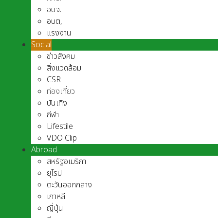
อบจ.
อบต,
แรงงาน
Social
ข่าวสังคม
สิ่งแวดล้อม
CSR
ท่องเที่ยว
บันเทิง
กีฬา
Lifestile
VDO Clip
Abroad
สหรัฐอเมริกา
ยุโรป
ตะวันออกกลาง
เกาหลี
ญี่ปุ่น