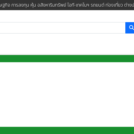
ษฐกิจ การลงทุน หุ้น อสังหาริมทรัพย์ ไอที-เทคโนฯ รถยนต์ ท่องเที่ยว ต่าง
การค้นหา