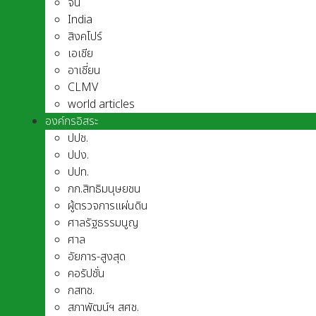
จีน
India
สิงคโปร์
เอเชีย
อาเชี่ยน
CLMV
world articles
องค์กรอิสระ
ปปช.
ปปง.
ปปท.
กก.สิทธิมนุษยชน
ผู้ตรวจการแผ่นดิน
ศาลรัฐธรรมนูญ
ศาล
อัยการ-สูงสุด
คอรัปชั่น
กสทช.
สภาพัฒน์ฯ สศช.