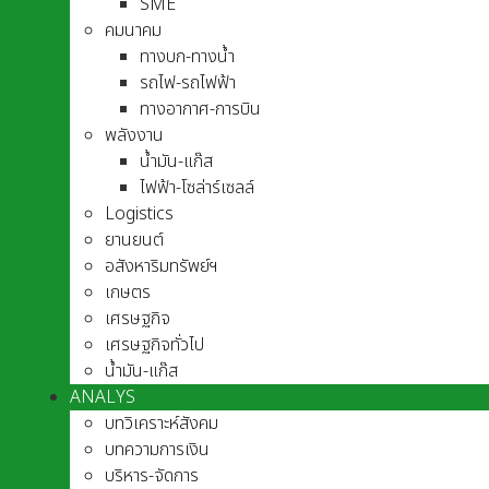
SME
คมนาคม
ทางบก-ทางน้ำ
รถไฟ-รถไฟฟ้า
ทางอากาศ-การบิน
พลังงาน
น้ำมัน-แก๊ส
ไฟฟ้า-โซล่าร์เซลล์
Logistics
ยานยนต์
อสังหาริมทรัพย์ฯ
เกษตร
เศรษฐกิจ
เศรษฐกิจทั่วไป
น้ำมัน-แก๊ส
ANALYS
บทวิเคราะห์สังคม
บทความการเงิน
บริหาร-จัดการ