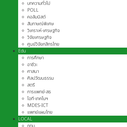
บทความทั่วไป
POLL
คอลัมนิสต์
สัมภาษณ์พิเศษ
วิเคราะห์-เศรษฐกิจ
วิจัยเศรษฐกิจ
ศูนย์วิจัยกสิกรไทย
Edu
การศึกษา
อาชีวะ
ศาสนา
ศิลปวัฒนธรรม
สตรี
การแพทย์-สธ
ไอที-เทคโนฯ
MDES-ICT
แพทย์แผนไทย
LOCAL
กทม.