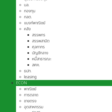
บล.
กองทุน
กลต.
แบงก์พาณิชย์
คลัง
สรรพกร
สรรพสามิต
ศุลกากร
บัญชีกลาง
หนี้สาธารณะ
สศค.
ธปท.
leasing
ECON
พาณิชย์
การตลาด
ขายตรง
อุตสาหกรรม