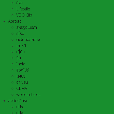
กีฬา
Lifestile
VDO Clip
Abroad
สหรัฐอเมริกา
ยุโรป
ตะวันออกกลาง
เกาหลี
ญี่ปุ่น
จีน
India
สิงคโปร์
เอเชีย
อาเชี่ยน
CLMV
world articles
องค์กรอิสระ
ปปช.
ปปง.