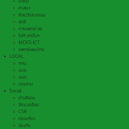
อาชีวะ
ศาสนา
ศิลปวัฒนธรรม
สตรี
การแพทย์-สธ
ไอที-เทคโนฯ
MDES-ICT
แพทย์แผนไทย
LOCAL
กทม.
อบจ.
อบต,
แรงงาน
Social
ข่าวสังคม
สิ่งแวดล้อม
CSR
ท่องเที่ยว
บันเทิง