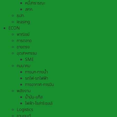
หนี้สาธารณะ
สศค.
ธปท.
leasing
ECON
พาณิชย์
การตลาด
ขายตรง
อุตสาหกรรม
SME
คมนาคม
ทางบก-ทางน้ำ
รถไฟ-รถไฟฟ้า
ทางอากาศ-การบิน
พลังงาน
น้ำมัน-แก๊ส
ไฟฟ้า-โซล่าร์เซลล์
Logistics
ยานยนต์