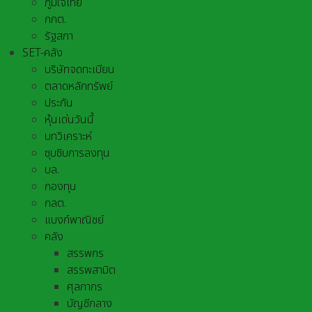
ภูมิใจไทย
กกต.
รัฐสภา
SET-คลัง
บริษัทจดทะเบียน
ตลาดหลักทรัพย์
ประกัน
หุ้นเด่นวันนี้
บทวิเคราะห์
ซุบซิบการลงทุน
บล.
กองทุน
กลต.
แบงก์พาณิชย์
คลัง
สรรพกร
สรรพสามิต
ศุลกากร
บัญชีกลาง