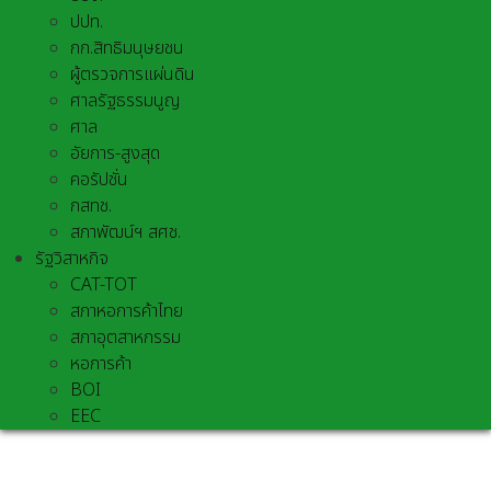
ปปท.
กก.สิทธิมนุษยชน
ผู้ตรวจการแผ่นดิน
ศาลรัฐธรรมนูญ
ศาล
อัยการ-สูงสุด
คอรัปชั่น
กสทช.
สภาพัฒน์ฯ สศช.
รัฐวิสาหกิจ
CAT-TOT
สภาหอการค้าไทย
สภาอุตสาหกรรม
หอการค้า
BOI
EEC