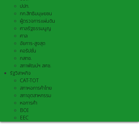
ปปท.
กก.สิทธิมนุษยชน
ผู้ตรวจการแผ่นดิน
ศาลรัฐธรรมนูญ
ศาล
อัยการ-สูงสุด
คอรัปชั่น
กสทช.
สภาพัฒน์ฯ สศช.
รัฐวิสาหกิจ
CAT-TOT
สภาหอการค้าไทย
สภาอุตสาหกรรม
หอการค้า
BOI
EEC