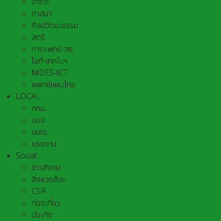
อาชีวะ
ศาสนา
ศิลปวัฒนธรรม
สตรี
การแพทย์-สธ
ไอที-เทคโนฯ
MDES-ICT
แพทย์แผนไทย
LOCAL
กทม.
อบจ.
อบต,
แรงงาน
Social
ข่าวสังคม
สิ่งแวดล้อม
CSR
ท่องเที่ยว
บันเทิง