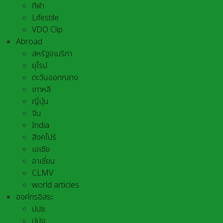
กีฬา
Lifestile
VDO Clip
Abroad
สหรัฐอเมริกา
ยุโรป
ตะวันออกกลาง
เกาหลี
ญี่ปุ่น
จีน
India
สิงคโปร์
เอเชีย
อาเชี่ยน
CLMV
world articles
องค์กรอิสระ
ปปช.
ปปง.