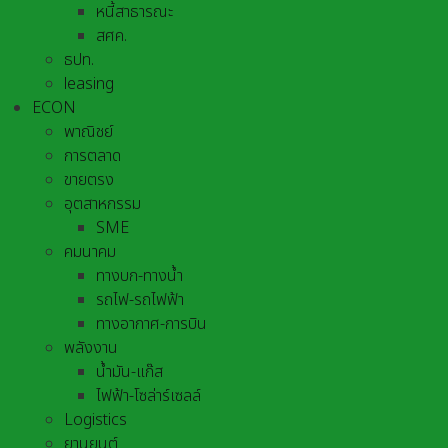
หนี้สาธารณะ
สศค.
ธปท.
leasing
ECON
พาณิชย์
การตลาด
ขายตรง
อุตสาหกรรม
SME
คมนาคม
ทางบก-ทางน้ำ
รถไฟ-รถไฟฟ้า
ทางอากาศ-การบิน
พลังงาน
น้ำมัน-แก๊ส
ไฟฟ้า-โซล่าร์เซลล์
Logistics
ยานยนต์