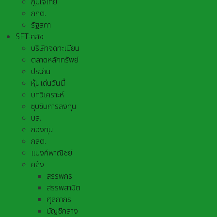
ภูมิใจไทย
กกต.
รัฐสภา
SET-คลัง
บริษัทจดทะเบียน
ตลาดหลักทรัพย์
ประกัน
หุ้นเด่นวันนี้
บทวิเคราะห์
ซุบซิบการลงทุน
บล.
กองทุน
กลต.
แบงก์พาณิชย์
คลัง
สรรพกร
สรรพสามิต
ศุลกากร
บัญชีกลาง