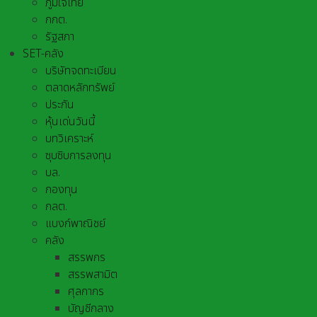
ภูมิใจไทย
กกต.
รัฐสภา
SET-คลัง
บริษัทจดทะเบียน
ตลาดหลักทรัพย์
ประกัน
หุ้นเด่นวันนี้
บทวิเคราะห์
ซุบซิบการลงทุน
บล.
กองทุน
กลต.
แบงก์พาณิชย์
คลัง
สรรพกร
สรรพสามิต
ศุลกากร
บัญชีกลาง