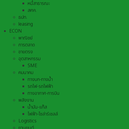
หนี้สาธารณะ
สศค.
ธปท.
leasing
ECON
พาณิชย์
การตลาด
ขายตรง
อุตสาหกรรม
SME
คมนาคม
ทางบก-ทางน้ำ
รถไฟ-รถไฟฟ้า
ทางอากาศ-การบิน
พลังงาน
น้ำมัน-แก๊ส
ไฟฟ้า-โซล่าร์เซลล์
Logistics
ยานยนต์