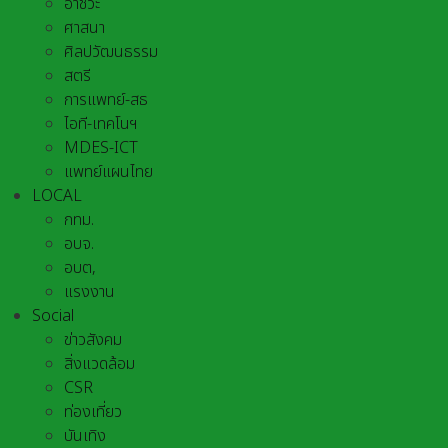
อาชีวะ
ศาสนา
ศิลปวัฒนธรรม
สตรี
การแพทย์-สธ
ไอที-เทคโนฯ
MDES-ICT
แพทย์แผนไทย
LOCAL
กทม.
อบจ.
อบต,
แรงงาน
Social
ข่าวสังคม
สิ่งแวดล้อม
CSR
ท่องเที่ยว
บันเทิง