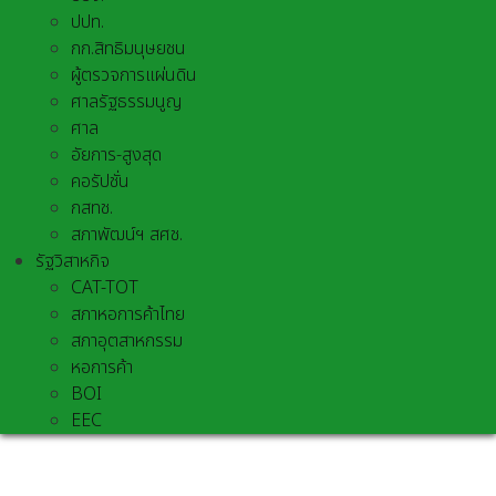
ปปท.
กก.สิทธิมนุษยชน
ผู้ตรวจการแผ่นดิน
ศาลรัฐธรรมนูญ
ศาล
อัยการ-สูงสุด
คอรัปชั่น
กสทช.
สภาพัฒน์ฯ สศช.
รัฐวิสาหกิจ
CAT-TOT
สภาหอการค้าไทย
สภาอุตสาหกรรม
หอการค้า
BOI
EEC