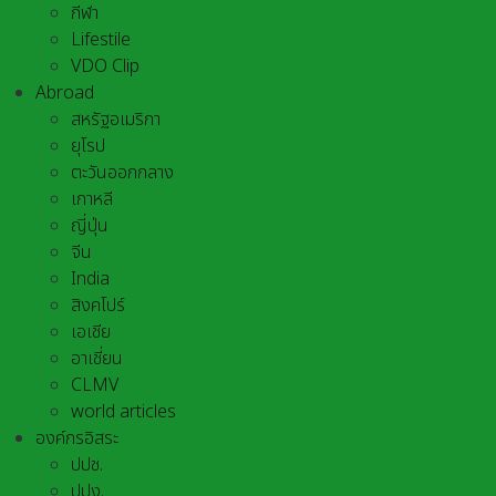
กีฬา
Lifestile
VDO Clip
Abroad
สหรัฐอเมริกา
ยุโรป
ตะวันออกกลาง
เกาหลี
ญี่ปุ่น
จีน
India
สิงคโปร์
เอเชีย
อาเชี่ยน
CLMV
world articles
องค์กรอิสระ
ปปช.
ปปง.