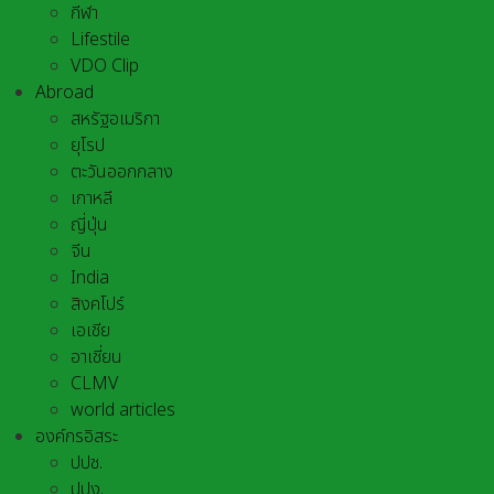
กีฬา
Lifestile
VDO Clip
Abroad
สหรัฐอเมริกา
ยุโรป
ตะวันออกกลาง
เกาหลี
ญี่ปุ่น
จีน
India
สิงคโปร์
เอเชีย
อาเชี่ยน
CLMV
world articles
องค์กรอิสระ
ปปช.
ปปง.