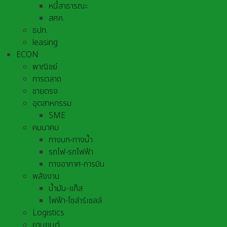
หนี้สาธารณะ
สศค.
ธปท.
leasing
ECON
พาณิชย์
การตลาด
ขายตรง
อุตสาหกรรม
SME
คมนาคม
ทางบก-ทางน้ำ
รถไฟ-รถไฟฟ้า
ทางอากาศ-การบิน
พลังงาน
น้ำมัน-แก๊ส
ไฟฟ้า-โซล่าร์เซลล์
Logistics
ยานยนต์