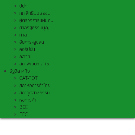
ปปท.
กก.สิทธิมนุษยชน
ผู้ตรวจการแผ่นดิน
ศาลรัฐธรรมนูญ
ศาล
อัยการ-สูงสุด
คอรัปชั่น
กสทช.
สภาพัฒน์ฯ สศช.
รัฐวิสาหกิจ
CAT-TOT
สภาหอการค้าไทย
สภาอุตสาหกรรม
หอการค้า
BOI
EEC