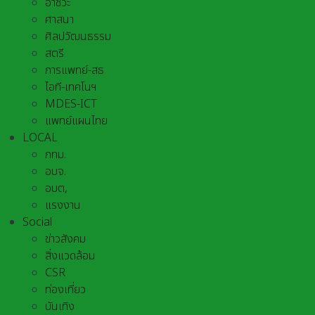
อาชีวะ
ศาสนา
ศิลปวัฒนธรรม
สตรี
การแพทย์-สธ
ไอที-เทคโนฯ
MDES-ICT
แพทย์แผนไทย
LOCAL
กทม.
อบจ.
อบต,
แรงงาน
Social
ข่าวสังคม
สิ่งแวดล้อม
CSR
ท่องเที่ยว
บันเทิง