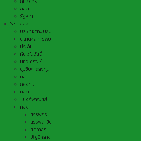
ภูมิใจไทย
กกต.
รัฐสภา
SET-คลัง
บริษัทจดทะเบียน
ตลาดหลักทรัพย์
ประกัน
หุ้นเด่นวันนี้
บทวิเคราะห์
ซุบซิบการลงทุน
บล.
กองทุน
กลต.
แบงก์พาณิชย์
คลัง
สรรพกร
สรรพสามิต
ศุลกากร
บัญชีกลาง