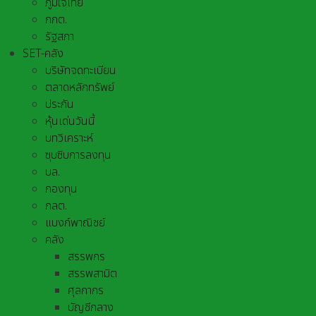
ภูมิใจไทย
กกต.
รัฐสภา
SET-คลัง
บริษัทจดทะเบียน
ตลาดหลักทรัพย์
ประกัน
หุ้นเด่นวันนี้
บทวิเคราะห์
ซุบซิบการลงทุน
บล.
กองทุน
กลต.
แบงก์พาณิชย์
คลัง
สรรพกร
สรรพสามิต
ศุลกากร
บัญชีกลาง