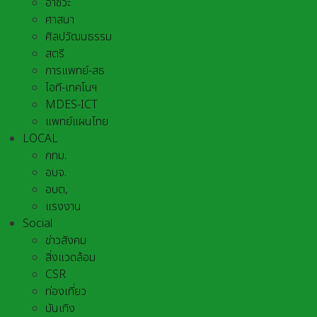
อาชีวะ
ศาสนา
ศิลปวัฒนธรรม
สตรี
การแพทย์-สธ
ไอที-เทคโนฯ
MDES-ICT
แพทย์แผนไทย
LOCAL
กทม.
อบจ.
อบต,
แรงงาน
Social
ข่าวสังคม
สิ่งแวดล้อม
CSR
ท่องเที่ยว
บันเทิง