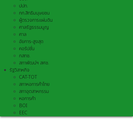
ปปท.
กก.สิทธิมนุษยชน
ผู้ตรวจการแผ่นดิน
ศาลรัฐธรรมนูญ
ศาล
อัยการ-สูงสุด
คอรัปชั่น
กสทช.
สภาพัฒน์ฯ สศช.
รัฐวิสาหกิจ
CAT-TOT
สภาหอการค้าไทย
สภาอุตสาหกรรม
หอการค้า
BOI
EEC