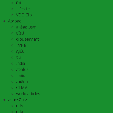
กีฬา
Lifestile
VDO Clip
Abroad
สหรัฐอเมริกา
ยุโรป
ตะวันออกกลาง
เกาหลี
ญี่ปุ่น
จีน
India
สิงคโปร์
เอเชีย
อาเชี่ยน
CLMV
world articles
องค์กรอิสระ
ปปช.
ปปง.