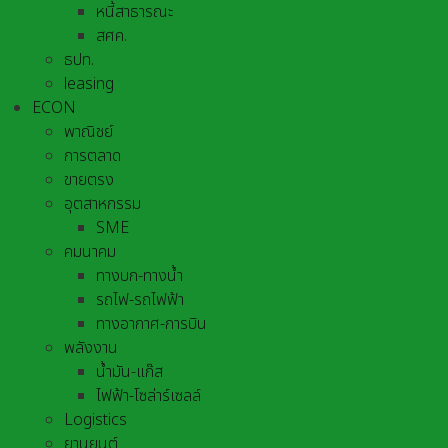
หนี้สาธารณะ
สศค.
ธปท.
leasing
ECON
พาณิชย์
การตลาด
ขายตรง
อุตสาหกรรม
SME
คมนาคม
ทางบก-ทางน้ำ
รถไฟ-รถไฟฟ้า
ทางอากาศ-การบิน
พลังงาน
น้ำมัน-แก๊ส
ไฟฟ้า-โซล่าร์เซลล์
Logistics
ยานยนต์