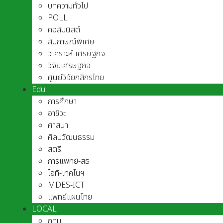
บทความทั่วไป
POLL
คอลัมนิสต์
สัมภาษณ์พิเศษ
วิเคราะห์-เศรษฐกิจ
วิจัยเศรษฐกิจ
ศูนย์วิจัยกสิกรไทย
Edu
การศึกษา
อาชีวะ
ศาสนา
ศิลปวัฒนธรรม
สตรี
การแพทย์-สธ
ไอที-เทคโนฯ
MDES-ICT
แพทย์แผนไทย
LOCAL
กทม.