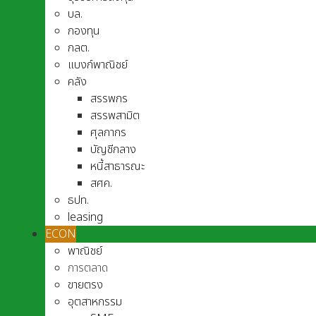
บล.
กองทุน
กลต.
แบงก์พาณิชย์
คลัง
สรรพกร
สรรพสามิต
ศุลกากร
บัญชีกลาง
หนี้สาธารณะ
สศค.
ธปท.
leasing
ECON
พาณิชย์
การตลาด
ขายตรง
อุตสาหกรรม