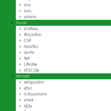
อบจ.
อบต,
แรงงาน
Social
ข่าวสังคม
สิ่งแวดล้อม
CSR
ท่องเที่ยว
บันเทิง
กีฬา
Lifestile
VDO Clip
Abroad
สหรัฐอเมริกา
ยุโรป
ตะวันออกกลาง
เกาหลี
ญี่ปุ่น