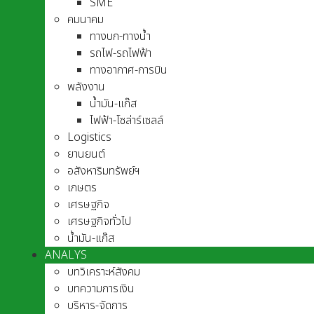
SME
คมนาคม
ทางบก-ทางน้ำ
รถไฟ-รถไฟฟ้า
ทางอากาศ-การบิน
พลังงาน
น้ำมัน-แก๊ส
ไฟฟ้า-โซล่าร์เซลล์
Logistics
ยานยนต์
อสังหาริมทรัพย์ฯ
เกษตร
เศรษฐกิจ
เศรษฐกิจทั่วไป
น้ำมัน-แก๊ส
ANALYS
บทวิเคราะห์สังคม
บทความการเงิน
บริหาร-จัดการ