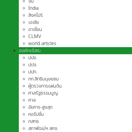
จีน
India
สิงคโปร์
เอเชีย
อาเชี่ยน
CLMV
world articles
องค์กรอิสระ
ปปช.
ปปง.
ปปท.
กก.สิทธิมนุษยชน
ผู้ตรวจการแผ่นดิน
ศาลรัฐธรรมนูญ
ศาล
อัยการ-สูงสุด
คอรัปชั่น
กสทช.
สภาพัฒน์ฯ สศช.