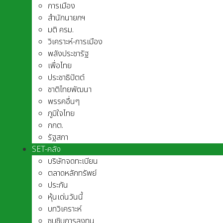
การเมือง
สำนักนายกฯ
มติ ครม.
วิเคราะห์-การเมือง
พลังประชารัฐ
เพื่อไทย
ประชาธิปัตต์
ชาติไทยพัฒนา
พรรคอื่นๆ
ภูมิใจไทย
กกต.
รัฐสภา
SET-คลัง
บริษัทจดทะเบียน
ตลาดหลักทรัพย์
ประกัน
หุ้นเด่นวันนี้
บทวิเคราะห์
ซุบซิบการลงทุน