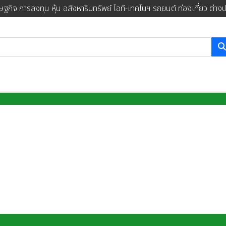
ษฐกิจ การลงทุน หุ้น อสังหาริมทรัพย์ ไอที-เทคโนฯ รถยนต์ ท่องเที่ยว ต่าง
การค้นหา