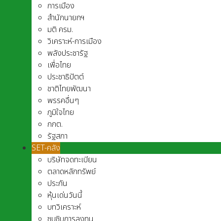
การเมือง
สำนักนายกฯ
มติ ครม.
วิเคราะห์-การเมือง
พลังประชารัฐ
เพื่อไทย
ประชาธิปัตต์
ชาติไทยพัฒนา
พรรคอื่นๆ
ภูมิใจไทย
กกต.
รัฐสภา
SET-คลัง
บริษัทจดทะเบียน
ตลาดหลักทรัพย์
ประกัน
หุ้นเด่นวันนี้
บทวิเคราะห์
ซุบซิบการลงทุน