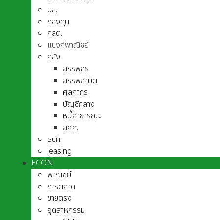
บล.
กองทุน
กลต.
แบงก์พาณิชย์
คลัง
สรรพกร
สรรพสามิต
ศุลกากร
บัญชีกลาง
หนี้สาธารณะ
สศค.
ธปท.
leasing
ECON
พาณิชย์
การตลาด
ขายตรง
อุตสาหกรรม