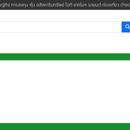
ษฐกิจ การลงทุน หุ้น อสังหาริมทรัพย์ ไอที-เทคโนฯ รถยนต์ ท่องเที่ยว ต่าง
การค้นหา