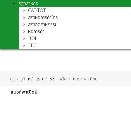
รัฐวิสาหกิจ
CAT-TOT
สภาหอการค้าไทย
สภาอุตสาหกรรม
หอการค้า
BOI
EEC
คุณอยู่ที่:
หน้าแรก
SET-คลัง
แบงก์พาณิชย์
แบงก์พาณิชย์