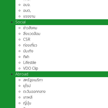
อบจ.
อบต,
แรงงาน
Social
ข่าวสังคม
สิ่งแวดล้อม
CSR
ท่องเที่ยว
บันเทิง
กีฬา
Lifestile
VDO Clip
Abroad
สหรัฐอเมริกา
ยุโรป
ตะวันออกกลาง
เกาหลี
ญี่ปุ่น