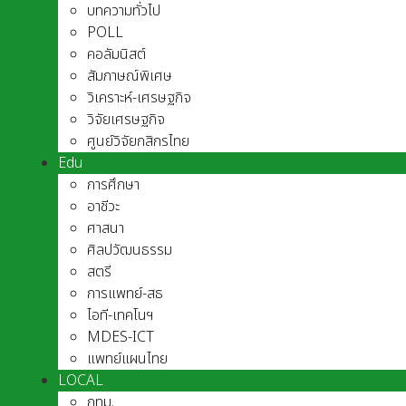
บทความทั่วไป
POLL
คอลัมนิสต์
สัมภาษณ์พิเศษ
วิเคราะห์-เศรษฐกิจ
วิจัยเศรษฐกิจ
ศูนย์วิจัยกสิกรไทย
Edu
การศึกษา
อาชีวะ
ศาสนา
ศิลปวัฒนธรรม
สตรี
การแพทย์-สธ
ไอที-เทคโนฯ
MDES-ICT
แพทย์แผนไทย
LOCAL
กทม.