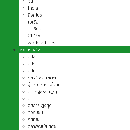
จีน
India
สิงคโปร์
เอเชีย
อาเชี่ยน
CLMV
world articles
องค์กรอิสระ
ปปช.
ปปง.
ปปท.
กก.สิทธิมนุษยชน
ผู้ตรวจการแผ่นดิน
ศาลรัฐธรรมนูญ
ศาล
อัยการ-สูงสุด
คอรัปชั่น
กสทช.
สภาพัฒน์ฯ สศช.