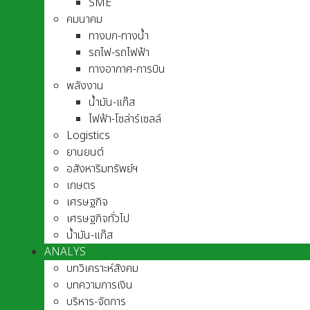
SME
คมนาคม
ทางบก-ทางน้ำ
รถไฟ-รถไฟฟ้า
ทางอากาศ-การบิน
พลังงาน
น้ำมัน-แก๊ส
ไฟฟ้า-โซล่าร์เซลล์
Logistics
ยานยนต์
อสังหาริมทรัพย์ฯ
เกษตร
เศรษฐกิจ
เศรษฐกิจทั่วไป
น้ำมัน-แก๊ส
ANALYS
บทวิเคราะห์สังคม
บทความการเงิน
บริหาร-จัดการ