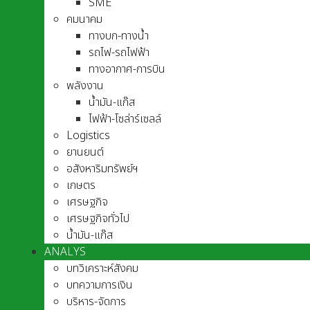
SME
คมนาคม
ทางบก-ทางน้ำ
รถไฟ-รถไฟฟ้า
ทางอากาศ-การบิน
พลังงาน
น้ำมัน-แก๊ส
ไฟฟ้า-โซล่าร์เซลล์
Logistics
ยานยนต์
อสังหาริมทรัพย์ฯ
เกษตร
เศรษฐกิจ
เศรษฐกิจทั่วไป
น้ำมัน-แก๊ส
ANALYS
บทวิเคราะห์สังคม
บทความการเงิน
บริหาร-จัดการ