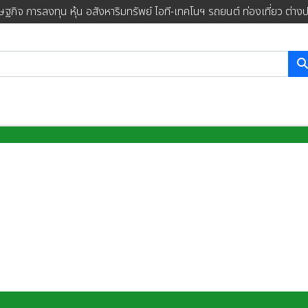
ษฐกิจ การลงทุน หุ้น อสังหาริมทรัพย์ ไอที-เทคโนฯ รถยนต์ ท่องเที่ยว ต่าง
การค้นหา