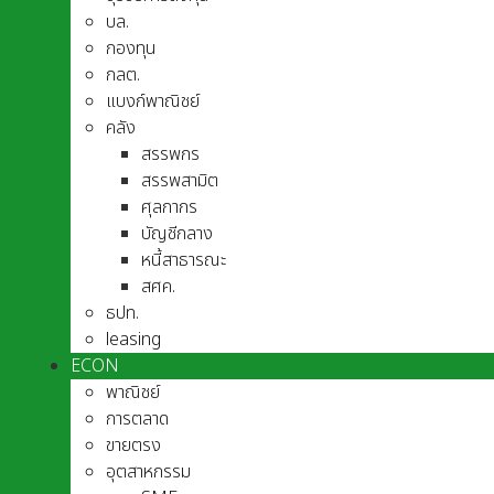
บล.
กองทุน
กลต.
แบงก์พาณิชย์
คลัง
สรรพกร
สรรพสามิต
ศุลกากร
บัญชีกลาง
หนี้สาธารณะ
สศค.
ธปท.
leasing
ECON
พาณิชย์
การตลาด
ขายตรง
อุตสาหกรรม