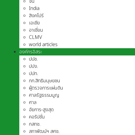
จีน
India
สิงคโปร์
เอเชีย
อาเชี่ยน
CLMV
world articles
องค์กรอิสระ
ปปช.
ปปง.
ปปท.
กก.สิทธิมนุษยชน
ผู้ตรวจการแผ่นดิน
ศาลรัฐธรรมนูญ
ศาล
อัยการ-สูงสุด
คอรัปชั่น
กสทช.
สภาพัฒน์ฯ สศช.