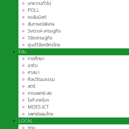
บทความทั่วไป
POLL
คอลัมนิสต์
สัมภาษณ์พิเศษ
วิเคราะห์-เศรษฐกิจ
วิจัยเศรษฐกิจ
ศูนย์วิจัยกสิกรไทย
Edu
การศึกษา
อาชีวะ
ศาสนา
ศิลปวัฒนธรรม
สตรี
การแพทย์-สธ
ไอที-เทคโนฯ
MDES-ICT
แพทย์แผนไทย
LOCAL
กทม.