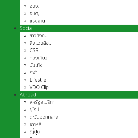
อบจ.
อบต,
แรงงาน
Social
ข่าวสังคม
สิ่งแวดล้อม
CSR
ท่องเที่ยว
บันเทิง
กีฬา
Lifestile
VDO Clip
Abroad
สหรัฐอเมริกา
ยุโรป
ตะวันออกกลาง
เกาหลี
ญี่ปุ่น