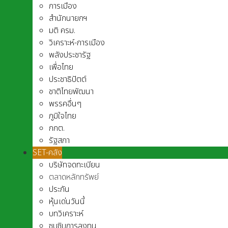
การเมือง
สำนักนายกฯ
มติ ครม.
วิเคราะห์-การเมือง
พลังประชารัฐ
เพื่อไทย
ประชาธิปัตต์
ชาติไทยพัฒนา
พรรคอื่นๆ
ภูมิใจไทย
กกต.
รัฐสภา
SET-คลัง
บริษัทจดทะเบียน
ตลาดหลักทรัพย์
ประกัน
หุ้นเด่นวันนี้
บทวิเคราะห์
ซุบซิบการลงทุน