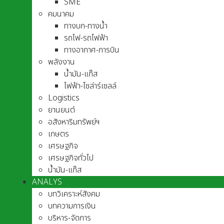
SME
คมนาคม
ทางบก-ทางน้ำ
รถไฟ-รถไฟฟ้า
ทางอากาศ-การบิน
พลังงาน
น้ำมัน-แก๊ส
ไฟฟ้า-โซล่าร์เซลล์
Logistics
ยานยนต์
อสังหาริมทรัพย์ฯ
เกษตร
เศรษฐกิจ
เศรษฐกิจทั่วไป
น้ำมัน-แก๊ส
ANALYS
บทวิเคราะห์สังคม
บทความการเงิน
บริหาร-จัดการ