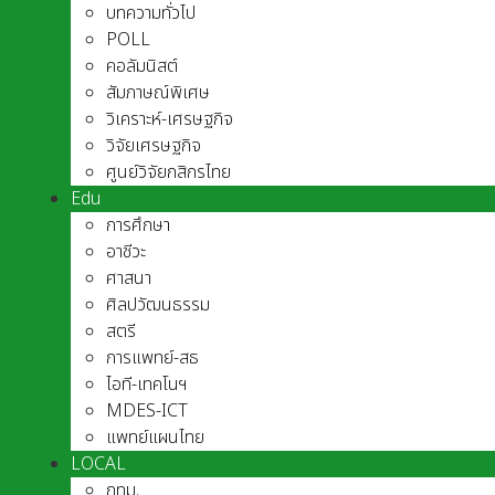
บทความทั่วไป
POLL
คอลัมนิสต์
สัมภาษณ์พิเศษ
วิเคราะห์-เศรษฐกิจ
วิจัยเศรษฐกิจ
ศูนย์วิจัยกสิกรไทย
Edu
การศึกษา
อาชีวะ
ศาสนา
ศิลปวัฒนธรรม
สตรี
การแพทย์-สธ
ไอที-เทคโนฯ
MDES-ICT
แพทย์แผนไทย
LOCAL
กทม.