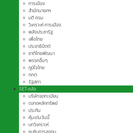
การเมือง
สำนักนายกฯ
มติ ครม.
วิเคราะห์-การเมือง
พลังประชารัฐ
เพื่อไทย
ประชาธิปัตต์
ชาติไทยพัฒนา
พรรคอื่นๆ
ภูมิใจไทย
กกต.
รัฐสภา
SET-คลัง
บริษัทจดทะเบียน
ตลาดหลักทรัพย์
ประกัน
หุ้นเด่นวันนี้
บทวิเคราะห์
ซุบซิบการลงทุน