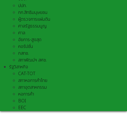
ปปท.
กก.สิทธิมนุษยชน
ผู้ตรวจการแผ่นดิน
ศาลรัฐธรรมนูญ
ศาล
อัยการ-สูงสุด
คอรัปชั่น
กสทช.
สภาพัฒน์ฯ สศช.
รัฐวิสาหกิจ
CAT-TOT
สภาหอการค้าไทย
สภาอุตสาหกรรม
หอการค้า
BOI
EEC