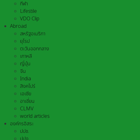
กีฬา
Lifestile
VDO Clip
Abroad
สหรัฐอเมริกา
ยุโรป
ตะวันออกกลาง
เกาหลี
ญี่ปุ่น
จีน
India
สิงคโปร์
เอเชีย
อาเชี่ยน
CLMV
world articles
องค์กรอิสระ
ปปช.
ปปง.