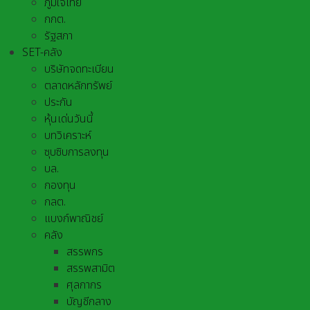
ภูมิใจไทย
กกต.
รัฐสภา
SET-คลัง
บริษัทจดทะเบียน
ตลาดหลักทรัพย์
ประกัน
หุ้นเด่นวันนี้
บทวิเคราะห์
ซุบซิบการลงทุน
บล.
กองทุน
กลต.
แบงก์พาณิชย์
คลัง
สรรพกร
สรรพสามิต
ศุลกากร
บัญชีกลาง