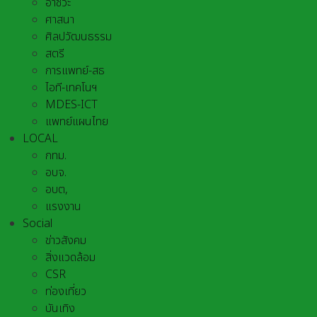
อาชีวะ
ศาสนา
ศิลปวัฒนธรรม
สตรี
การแพทย์-สธ
ไอที-เทคโนฯ
MDES-ICT
แพทย์แผนไทย
LOCAL
กทม.
อบจ.
อบต,
แรงงาน
Social
ข่าวสังคม
สิ่งแวดล้อม
CSR
ท่องเที่ยว
บันเทิง