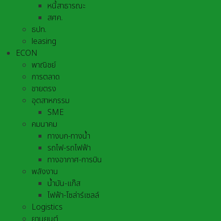
หนี้สาธารณะ
สศค.
ธปท.
leasing
ECON
พาณิชย์
การตลาด
ขายตรง
อุตสาหกรรม
SME
คมนาคม
ทางบก-ทางน้ำ
รถไฟ-รถไฟฟ้า
ทางอากาศ-การบิน
พลังงาน
น้ำมัน-แก๊ส
ไฟฟ้า-โซล่าร์เซลล์
Logistics
ยานยนต์