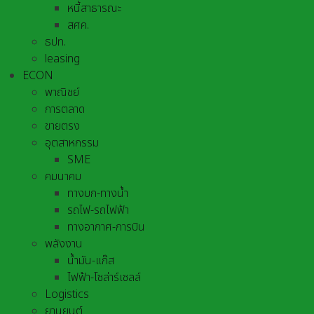
หนี้สาธารณะ
สศค.
ธปท.
leasing
ECON
พาณิชย์
การตลาด
ขายตรง
อุตสาหกรรม
SME
คมนาคม
ทางบก-ทางน้ำ
รถไฟ-รถไฟฟ้า
ทางอากาศ-การบิน
พลังงาน
น้ำมัน-แก๊ส
ไฟฟ้า-โซล่าร์เซลล์
Logistics
ยานยนต์