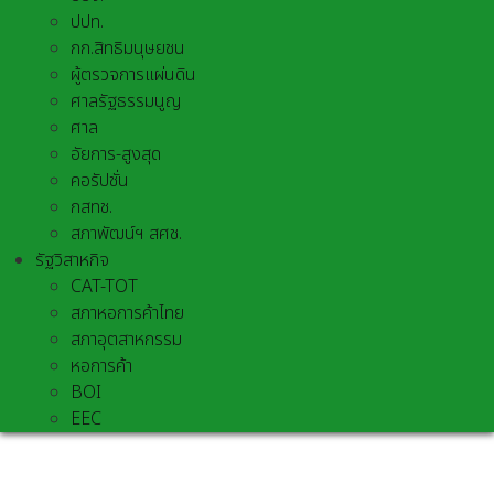
ปปท.
กก.สิทธิมนุษยชน
ผู้ตรวจการแผ่นดิน
ศาลรัฐธรรมนูญ
ศาล
อัยการ-สูงสุด
คอรัปชั่น
กสทช.
สภาพัฒน์ฯ สศช.
รัฐวิสาหกิจ
CAT-TOT
สภาหอการค้าไทย
สภาอุตสาหกรรม
หอการค้า
BOI
EEC