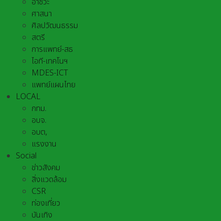
อาชีวะ
ศาสนา
ศิลปวัฒนธรรม
สตรี
การแพทย์-สธ
ไอที-เทคโนฯ
MDES-ICT
แพทย์แผนไทย
LOCAL
กทม.
อบจ.
อบต,
แรงงาน
Social
ข่าวสังคม
สิ่งแวดล้อม
CSR
ท่องเที่ยว
บันเทิง