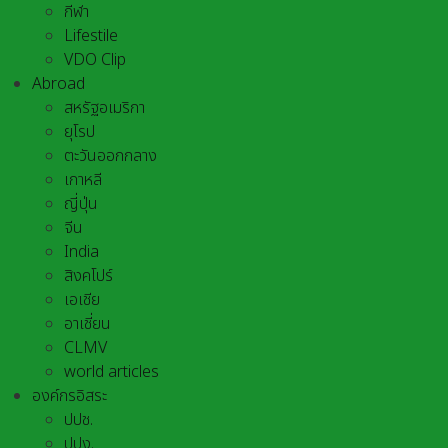
กีฬา
Lifestile
VDO Clip
Abroad
สหรัฐอเมริกา
ยุโรป
ตะวันออกกลาง
เกาหลี
ญี่ปุ่น
จีน
India
สิงคโปร์
เอเชีย
อาเชี่ยน
CLMV
world articles
องค์กรอิสระ
ปปช.
ปปง.