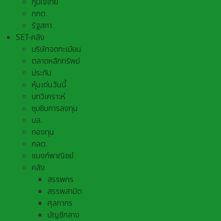
ภูมิใจไทย
กกต.
รัฐสภา
SET-คลัง
บริษัทจดทะเบียน
ตลาดหลักทรัพย์
ประกัน
หุ้นเด่นวันนี้
บทวิเคราะห์
ซุบซิบการลงทุน
บล.
กองทุน
กลต.
แบงก์พาณิชย์
คลัง
สรรพกร
สรรพสามิต
ศุลกากร
บัญชีกลาง