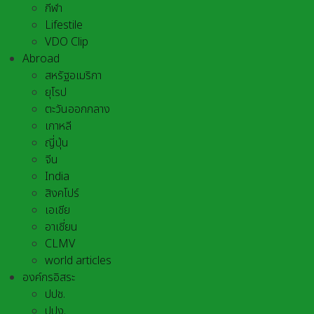
กีฬา
Lifestile
VDO Clip
Abroad
สหรัฐอเมริกา
ยุโรป
ตะวันออกกลาง
เกาหลี
ญี่ปุ่น
จีน
India
สิงคโปร์
เอเชีย
อาเชี่ยน
CLMV
world articles
องค์กรอิสระ
ปปช.
ปปง.