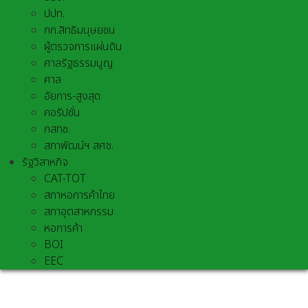
ปปท.
กก.สิทธิมนุษยชน
ผู้ตรวจการแผ่นดิน
ศาลรัฐธรรมนูญ
ศาล
อัยการ-สูงสุด
คอรัปชั่น
กสทช.
สภาพัฒน์ฯ สศช.
รัฐวิสาหกิจ
CAT-TOT
สภาหอการค้าไทย
สภาอุตสาหกรรม
หอการค้า
BOI
EEC