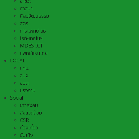
อาชีวะ
ศาสนา
ศิลปวัฒนธรรม
สตรี
การแพทย์-สธ
ไอที-เทคโนฯ
MDES-ICT
แพทย์แผนไทย
LOCAL
กทม.
อบจ.
อบต,
แรงงาน
Social
ข่าวสังคม
สิ่งแวดล้อม
CSR
ท่องเที่ยว
บันเทิง