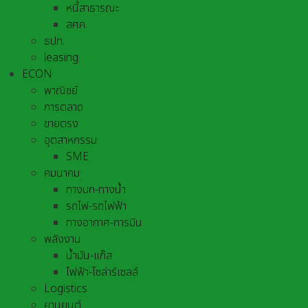
หนี้สาธารณะ
สศค.
ธปท.
leasing
ECON
พาณิชย์
การตลาด
ขายตรง
อุตสาหกรรม
SME
คมนาคม
ทางบก-ทางน้ำ
รถไฟ-รถไฟฟ้า
ทางอากาศ-การบิน
พลังงาน
น้ำมัน-แก๊ส
ไฟฟ้า-โซล่าร์เซลล์
Logistics
ยานยนต์