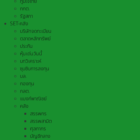
ภูมิใจไทย
กกต.
รัฐสภา
SET-คลัง
บริษัทจดทะเบียน
ตลาดหลักทรัพย์
ประกัน
หุ้นเด่นวันนี้
บทวิเคราะห์
ซุบซิบการลงทุน
บล.
กองทุน
กลต.
แบงก์พาณิชย์
คลัง
สรรพกร
สรรพสามิต
ศุลกากร
บัญชีกลาง