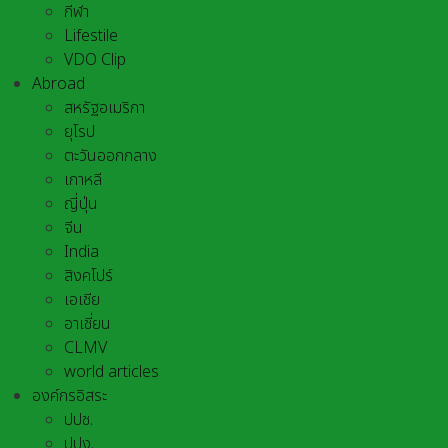
กีฬา
Lifestile
VDO Clip
Abroad
สหรัฐอเมริกา
ยุโรป
ตะวันออกกลาง
เกาหลี
ญี่ปุ่น
จีน
India
สิงคโปร์
เอเชีย
อาเชี่ยน
CLMV
world articles
องค์กรอิสระ
ปปช.
ปปง.