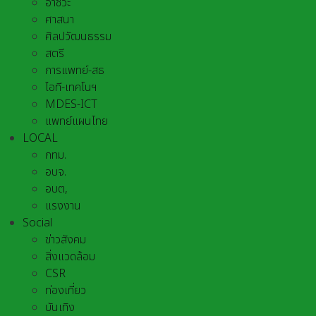
อาชีวะ
ศาสนา
ศิลปวัฒนธรรม
สตรี
การแพทย์-สธ
ไอที-เทคโนฯ
MDES-ICT
แพทย์แผนไทย
LOCAL
กทม.
อบจ.
อบต,
แรงงาน
Social
ข่าวสังคม
สิ่งแวดล้อม
CSR
ท่องเที่ยว
บันเทิง