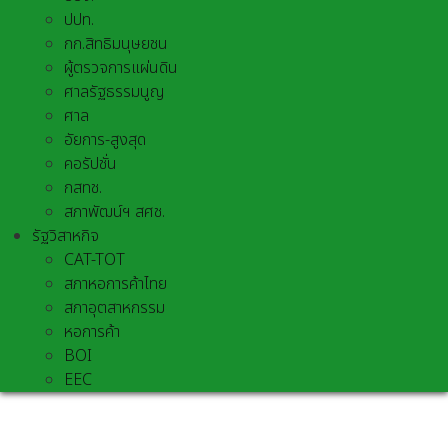
ปปท.
กก.สิทธิมนุษยชน
ผู้ตรวจการแผ่นดิน
ศาลรัฐธรรมนูญ
ศาล
อัยการ-สูงสุด
คอรัปชั่น
กสทช.
สภาพัฒน์ฯ สศช.
รัฐวิสาหกิจ
CAT-TOT
สภาหอการค้าไทย
สภาอุตสาหกรรม
หอการค้า
BOI
EEC