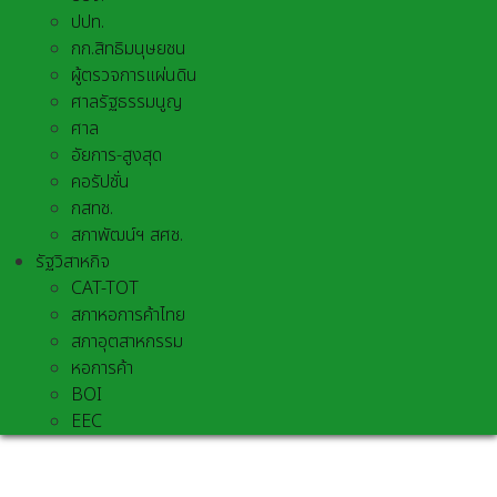
ปปท.
กก.สิทธิมนุษยชน
ผู้ตรวจการแผ่นดิน
ศาลรัฐธรรมนูญ
ศาล
อัยการ-สูงสุด
คอรัปชั่น
กสทช.
สภาพัฒน์ฯ สศช.
รัฐวิสาหกิจ
CAT-TOT
สภาหอการค้าไทย
สภาอุตสาหกรรม
หอการค้า
BOI
EEC