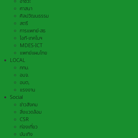
อาชีวะ
ศาสนา
ศิลปวัฒนธรรม
สตรี
การแพทย์-สธ
ไอที-เทคโนฯ
MDES-ICT
แพทย์แผนไทย
LOCAL
กทม.
อบจ.
อบต,
แรงงาน
Social
ข่าวสังคม
สิ่งแวดล้อม
CSR
ท่องเที่ยว
บันเทิง