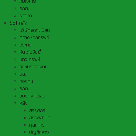
ภูมิใจไทย
กกต.
รัฐสภา
SET-คลัง
บริษัทจดทะเบียน
ตลาดหลักทรัพย์
ประกัน
หุ้นเด่นวันนี้
บทวิเคราะห์
ซุบซิบการลงทุน
บล.
กองทุน
กลต.
แบงก์พาณิชย์
คลัง
สรรพกร
สรรพสามิต
ศุลกากร
บัญชีกลาง