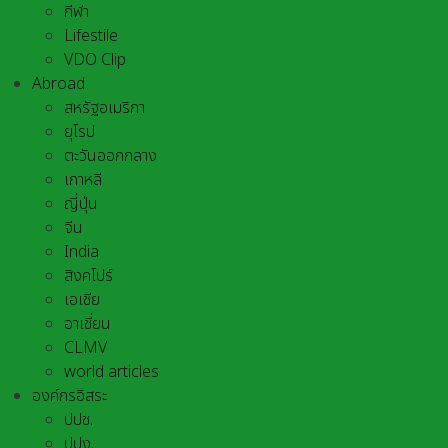
กีฬา
Lifestile
VDO Clip
Abroad
สหรัฐอเมริกา
ยุโรป
ตะวันออกกลาง
เกาหลี
ญี่ปุ่น
จีน
India
สิงคโปร์
เอเชีย
อาเชี่ยน
CLMV
world articles
องค์กรอิสระ
ปปช.
ปปง.