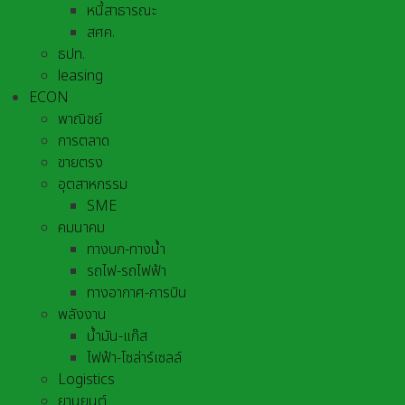
หนี้สาธารณะ
สศค.
ธปท.
leasing
ECON
พาณิชย์
การตลาด
ขายตรง
อุตสาหกรรม
SME
คมนาคม
ทางบก-ทางน้ำ
รถไฟ-รถไฟฟ้า
ทางอากาศ-การบิน
พลังงาน
น้ำมัน-แก๊ส
ไฟฟ้า-โซล่าร์เซลล์
Logistics
ยานยนต์