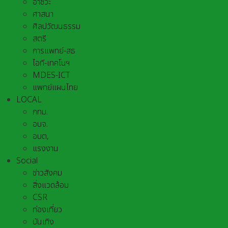
อาชีวะ
ศาสนา
ศิลปวัฒนธรรม
สตรี
การแพทย์-สธ
ไอที-เทคโนฯ
MDES-ICT
แพทย์แผนไทย
LOCAL
กทม.
อบจ.
อบต,
แรงงาน
Social
ข่าวสังคม
สิ่งแวดล้อม
CSR
ท่องเที่ยว
บันเทิง