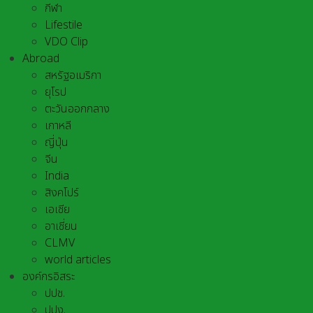
กีฬา
Lifestile
VDO Clip
Abroad
สหรัฐอเมริกา
ยุโรป
ตะวันออกกลาง
เกาหลี
ญี่ปุ่น
จีน
India
สิงคโปร์
เอเชีย
อาเชี่ยน
CLMV
world articles
องค์กรอิสระ
ปปช.
ปปง.