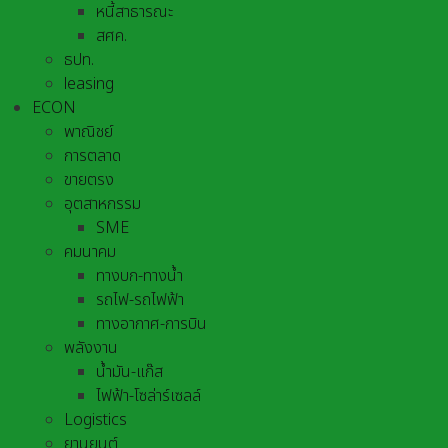
หนี้สาธารณะ
สศค.
ธปท.
leasing
ECON
พาณิชย์
การตลาด
ขายตรง
อุตสาหกรรม
SME
คมนาคม
ทางบก-ทางน้ำ
รถไฟ-รถไฟฟ้า
ทางอากาศ-การบิน
พลังงาน
น้ำมัน-แก๊ส
ไฟฟ้า-โซล่าร์เซลล์
Logistics
ยานยนต์