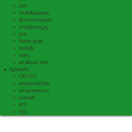
ปปท.
กก.สิทธิมนุษยชน
ผู้ตรวจการแผ่นดิน
ศาลรัฐธรรมนูญ
ศาล
อัยการ-สูงสุด
คอรัปชั่น
กสทช.
สภาพัฒน์ฯ สศช.
รัฐวิสาหกิจ
CAT-TOT
สภาหอการค้าไทย
สภาอุตสาหกรรม
หอการค้า
BOI
EEC