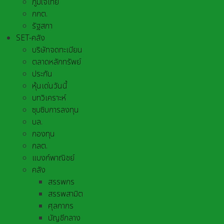
ภูมิใจไทย
กกต.
รัฐสภา
SET-คลัง
บริษัทจดทะเบียน
ตลาดหลักทรัพย์
ประกัน
หุ้นเด่นวันนี้
บทวิเคราะห์
ซุบซิบการลงทุน
บล.
กองทุน
กลต.
แบงก์พาณิชย์
คลัง
สรรพกร
สรรพสามิต
ศุลกากร
บัญชีกลาง