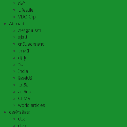
กีฬา
Lifestile
VDO Clip
Abroad
สหรัฐอเมริกา
ยุโรป
ตะวันออกกลาง
เกาหลี
ญี่ปุ่น
จีน
India
สิงคโปร์
เอเชีย
อาเชี่ยน
CLMV
world articles
องค์กรอิสระ
ปปช.
ปปง.