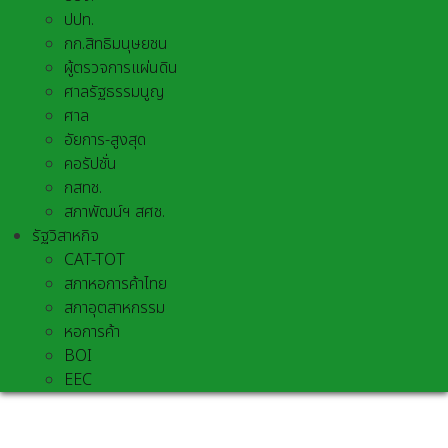
ปปท.
กก.สิทธิมนุษยชน
ผู้ตรวจการแผ่นดิน
ศาลรัฐธรรมนูญ
ศาล
อัยการ-สูงสุด
คอรัปชั่น
กสทช.
สภาพัฒน์ฯ สศช.
รัฐวิสาหกิจ
CAT-TOT
สภาหอการค้าไทย
สภาอุตสาหกรรม
หอการค้า
BOI
EEC