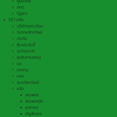
ภูมิใจไทย
กกต.
รัฐสภา
SET-คลัง
บริษัทจดทะเบียน
ตลาดหลักทรัพย์
ประกัน
หุ้นเด่นวันนี้
บทวิเคราะห์
ซุบซิบการลงทุน
บล.
กองทุน
กลต.
แบงก์พาณิชย์
คลัง
สรรพกร
สรรพสามิต
ศุลกากร
บัญชีกลาง