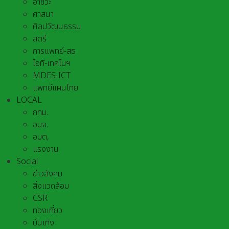
อาชีวะ
ศาสนา
ศิลปวัฒนธรรม
สตรี
การแพทย์-สธ
ไอที-เทคโนฯ
MDES-ICT
แพทย์แผนไทย
LOCAL
กทม.
อบจ.
อบต,
แรงงาน
Social
ข่าวสังคม
สิ่งแวดล้อม
CSR
ท่องเที่ยว
บันเทิง