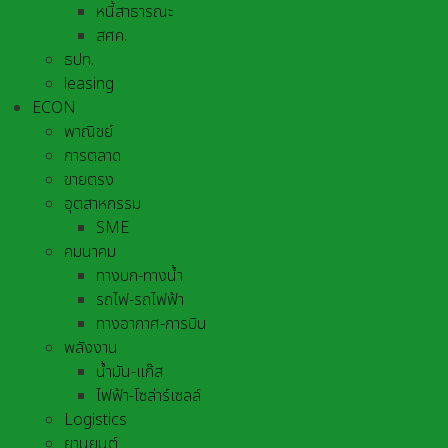
หนี้สาธารณะ
สศค.
ธปท.
leasing
ECON
พาณิชย์
การตลาด
ขายตรง
อุตสาหกรรม
SME
คมนาคม
ทางบก-ทางน้ำ
รถไฟ-รถไฟฟ้า
ทางอากาศ-การบิน
พลังงาน
น้ำมัน-แก๊ส
ไฟฟ้า-โซล่าร์เซลล์
Logistics
ยานยนต์