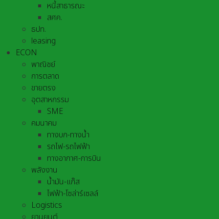
หนี้สาธารณะ
สศค.
ธปท.
leasing
ECON
พาณิชย์
การตลาด
ขายตรง
อุตสาหกรรม
SME
คมนาคม
ทางบก-ทางน้ำ
รถไฟ-รถไฟฟ้า
ทางอากาศ-การบิน
พลังงาน
น้ำมัน-แก๊ส
ไฟฟ้า-โซล่าร์เซลล์
Logistics
ยานยนต์