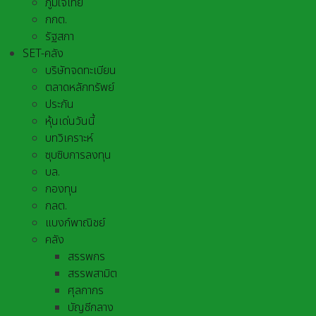
ภูมิใจไทย
กกต.
รัฐสภา
SET-คลัง
บริษัทจดทะเบียน
ตลาดหลักทรัพย์
ประกัน
หุ้นเด่นวันนี้
บทวิเคราะห์
ซุบซิบการลงทุน
บล.
กองทุน
กลต.
แบงก์พาณิชย์
คลัง
สรรพกร
สรรพสามิต
ศุลกากร
บัญชีกลาง