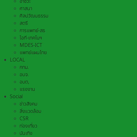
อาชีวะ
ศาสนา
ศิลปวัฒนธรรม
สตรี
การแพทย์-สธ
ไอที-เทคโนฯ
MDES-ICT
แพทย์แผนไทย
LOCAL
กทม.
อบจ.
อบต,
แรงงาน
Social
ข่าวสังคม
สิ่งแวดล้อม
CSR
ท่องเที่ยว
บันเทิง