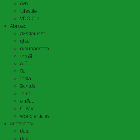
กีฬา
Lifestile
VDO Clip
Abroad
สหรัฐอเมริกา
ยุโรป
ตะวันออกกลาง
เกาหลี
ญี่ปุ่น
จีน
India
สิงคโปร์
เอเชีย
อาเชี่ยน
CLMV
world articles
องค์กรอิสระ
ปปช.
ปปง.