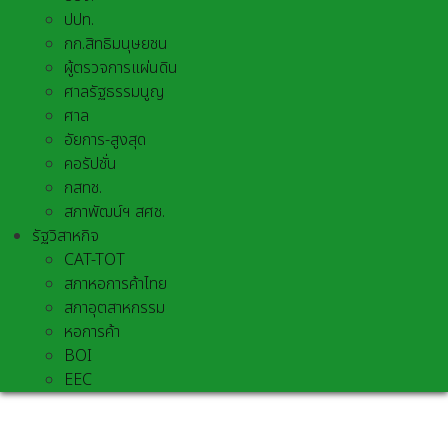
ปปท.
กก.สิทธิมนุษยชน
ผู้ตรวจการแผ่นดิน
ศาลรัฐธรรมนูญ
ศาล
อัยการ-สูงสุด
คอรัปชั่น
กสทช.
สภาพัฒน์ฯ สศช.
รัฐวิสาหกิจ
CAT-TOT
สภาหอการค้าไทย
สภาอุตสาหกรรม
หอการค้า
BOI
EEC