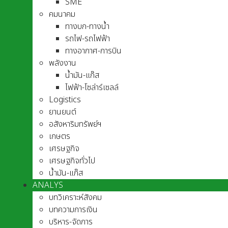
SME
คมนาคม
ทางบก-ทางน้ำ
รถไฟ-รถไฟฟ้า
ทางอากาศ-การบิน
พลังงาน
น้ำมัน-แก๊ส
ไฟฟ้า-โซล่าร์เซลล์
Logistics
ยานยนต์
อสังหาริมทรัพย์ฯ
เกษตร
เศรษฐกิจ
เศรษฐกิจทั่วไป
น้ำมัน-แก๊ส
ANALYS
บทวิเคราะห์สังคม
บทความการเงิน
บริหาร-จัดการ