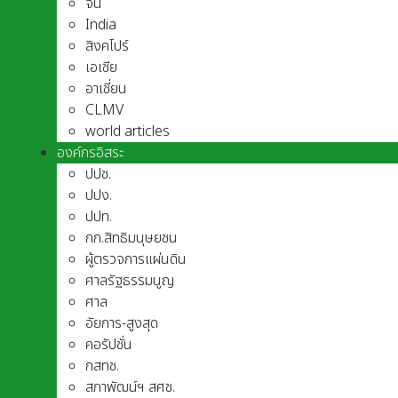
จีน
India
สิงคโปร์
เอเชีย
อาเชี่ยน
CLMV
world articles
องค์กรอิสระ
ปปช.
ปปง.
ปปท.
กก.สิทธิมนุษยชน
ผู้ตรวจการแผ่นดิน
ศาลรัฐธรรมนูญ
ศาล
อัยการ-สูงสุด
คอรัปชั่น
กสทช.
สภาพัฒน์ฯ สศช.