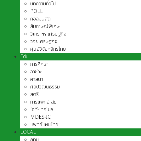
บทความทั่วไป
POLL
คอลัมนิสต์
สัมภาษณ์พิเศษ
วิเคราะห์-เศรษฐกิจ
วิจัยเศรษฐกิจ
ศูนย์วิจัยกสิกรไทย
Edu
การศึกษา
อาชีวะ
ศาสนา
ศิลปวัฒนธรรม
สตรี
การแพทย์-สธ
ไอที-เทคโนฯ
MDES-ICT
แพทย์แผนไทย
LOCAL
กทม.