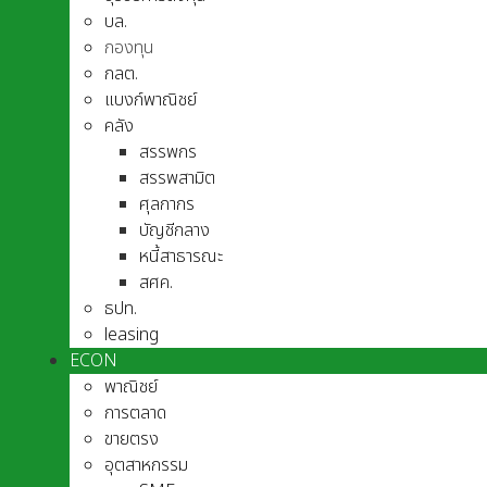
บล.
กองทุน
กลต.
แบงก์พาณิชย์
คลัง
สรรพกร
สรรพสามิต
ศุลกากร
บัญชีกลาง
หนี้สาธารณะ
สศค.
ธปท.
leasing
ECON
พาณิชย์
การตลาด
ขายตรง
อุตสาหกรรม