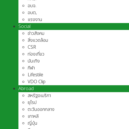
อบจ.
อบต,
แรงงาน
Social
ข่าวสังคม
สิ่งแวดล้อม
CSR
ท่องเที่ยว
บันเทิง
กีฬา
Lifestile
VDO Clip
Abroad
สหรัฐอเมริกา
ยุโรป
ตะวันออกกลาง
เกาหลี
ญี่ปุ่น