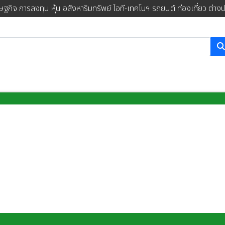
ษฐกิจ การลงทุน หุ้น อสังหาริมทรัพย์ ไอที-เทคโนฯ รถยนต์ ท่องเที่ยว ต่าง
การค้นหา