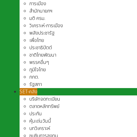
การเมือง
สำนักนายกฯ
มติ ครม.
วิเคราะห์-การเมือง
พลังประชารัฐ
เพื่อไทย
ประชาธิปัตต์
ชาติไทยพัฒนา
พรรคอื่นๆ
ภูมิใจไทย
กกต.
รัฐสภา
SET-คลัง
บริษัทจดทะเบียน
ตลาดหลักทรัพย์
ประกัน
หุ้นเด่นวันนี้
บทวิเคราะห์
ซุบซิบการลงทุน