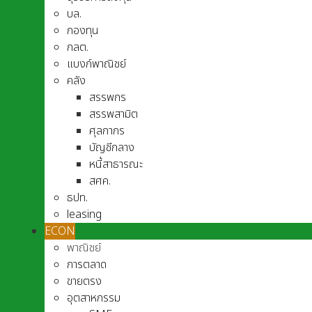
บล.
กองทุน
กลต.
แบงก์พาณิชย์
คลัง
สรรพกร
สรรพสามิต
ศุลกากร
บัญชีกลาง
หนี้สาธารณะ
สศค.
ธปท.
leasing
ECON
พาณิชย์
การตลาด
ขายตรง
อุตสาหกรรม