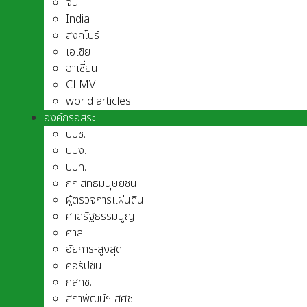
จีน
India
สิงคโปร์
เอเชีย
อาเชี่ยน
CLMV
world articles
องค์กรอิสระ
ปปช.
ปปง.
ปปท.
กก.สิทธิมนุษยชน
ผู้ตรวจการแผ่นดิน
ศาลรัฐธรรมนูญ
ศาล
อัยการ-สูงสุด
คอรัปชั่น
กสทช.
สภาพัฒน์ฯ สศช.