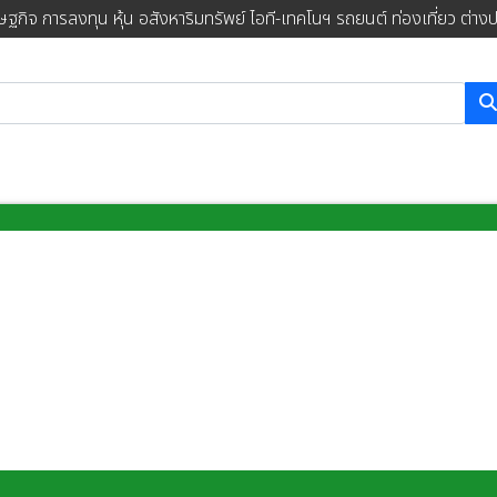
ษฐกิจ การลงทุน หุ้น อสังหาริมทรัพย์ ไอที-เทคโนฯ รถยนต์ ท่องเที่ยว ต่าง
การค้นหา