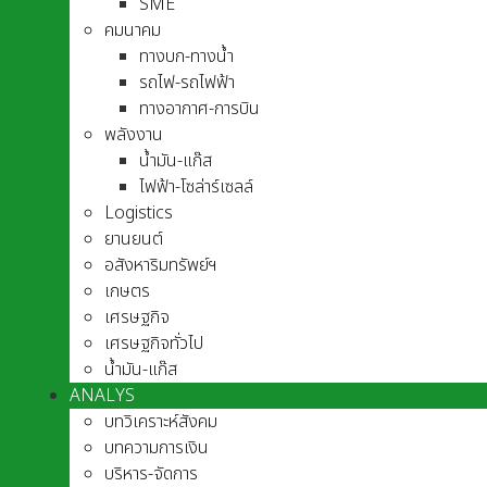
SME
คมนาคม
ทางบก-ทางน้ำ
รถไฟ-รถไฟฟ้า
ทางอากาศ-การบิน
พลังงาน
น้ำมัน-แก๊ส
ไฟฟ้า-โซล่าร์เซลล์
Logistics
ยานยนต์
อสังหาริมทรัพย์ฯ
เกษตร
เศรษฐกิจ
เศรษฐกิจทั่วไป
น้ำมัน-แก๊ส
ANALYS
บทวิเคราะห์สังคม
บทความการเงิน
บริหาร-จัดการ