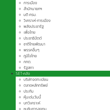
การเมือง
สำนักนายกฯ
มติ ครม.
วิเคราะห์-การเมือง
พลังประชารัฐ
เพื่อไทย
ประชาธิปัตต์
ชาติไทยพัฒนา
พรรคอื่นๆ
ภูมิใจไทย
กกต.
รัฐสภา
SET-คลัง
บริษัทจดทะเบียน
ตลาดหลักทรัพย์
ประกัน
หุ้นเด่นวันนี้
บทวิเคราะห์
ซุบซิบการลงทุน