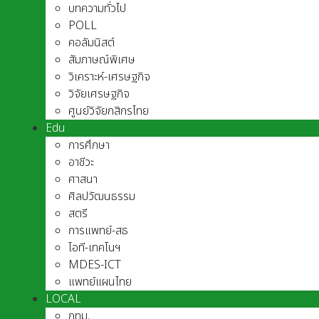
บทความทั่วไป
POLL
คอลัมนิสต์
สัมภาษณ์พิเศษ
วิเคราะห์-เศรษฐกิจ
วิจัยเศรษฐกิจ
ศูนย์วิจัยกสิกรไทย
Edu
การศึกษา
อาชีวะ
ศาสนา
ศิลปวัฒนธรรม
สตรี
การแพทย์-สธ
ไอที-เทคโนฯ
MDES-ICT
แพทย์แผนไทย
LOCAL
กทม.