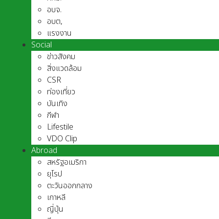
อบจ.
อบต,
แรงงาน
Social
ข่าวสังคม
สิ่งแวดล้อม
CSR
ท่องเที่ยว
บันเทิง
กีฬา
Lifestile
VDO Clip
Abroad
สหรัฐอเมริกา
ยุโรป
ตะวันออกกลาง
เกาหลี
ญี่ปุ่น