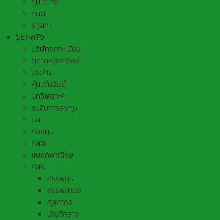
ภูมิใจไทย
กกต.
รัฐสภา
SET-คลัง
บริษัทจดทะเบียน
ตลาดหลักทรัพย์
ประกัน
หุ้นเด่นวันนี้
บทวิเคราะห์
ซุบซิบการลงทุน
บล.
กองทุน
กลต.
แบงก์พาณิชย์
คลัง
สรรพกร
สรรพสามิต
ศุลกากร
บัญชีกลาง