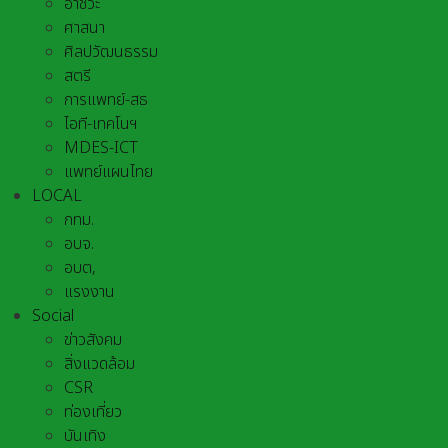
อาชีวะ
ศาสนา
ศิลปวัฒนธรรม
สตรี
การแพทย์-สธ
ไอที-เทคโนฯ
MDES-ICT
แพทย์แผนไทย
LOCAL
กทม.
อบจ.
อบต,
แรงงาน
Social
ข่าวสังคม
สิ่งแวดล้อม
CSR
ท่องเที่ยว
บันเทิง