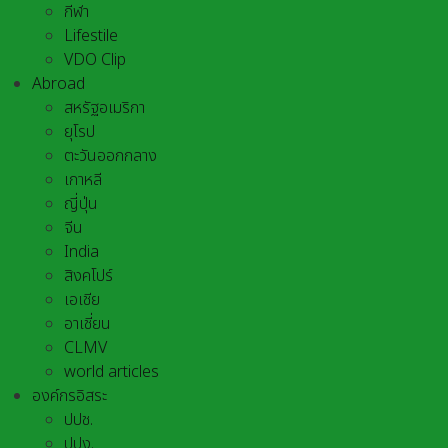
กีฬา
Lifestile
VDO Clip
Abroad
สหรัฐอเมริกา
ยุโรป
ตะวันออกกลาง
เกาหลี
ญี่ปุ่น
จีน
India
สิงคโปร์
เอเชีย
อาเชี่ยน
CLMV
world articles
องค์กรอิสระ
ปปช.
ปปง.