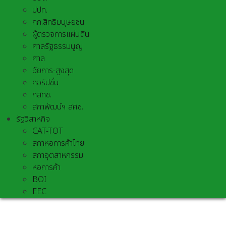
ปปท.
กก.สิทธิมนุษยชน
ผู้ตรวจการแผ่นดิน
ศาลรัฐธรรมนูญ
ศาล
อัยการ-สูงสุด
คอรัปชั่น
กสทช.
สภาพัฒน์ฯ สศช.
รัฐวิสาหกิจ
CAT-TOT
สภาหอการค้าไทย
สภาอุตสาหกรรม
หอการค้า
BOI
EEC