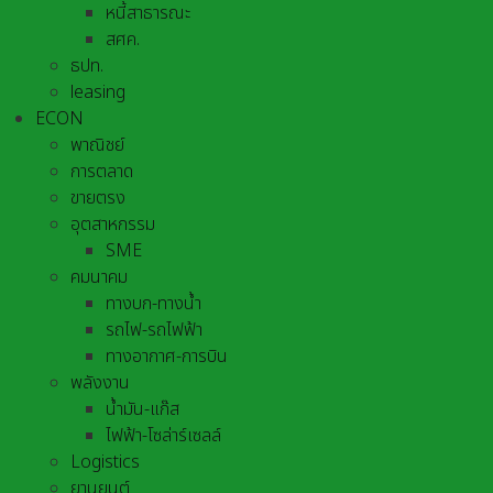
หนี้สาธารณะ
สศค.
ธปท.
leasing
ECON
พาณิชย์
การตลาด
ขายตรง
อุตสาหกรรม
SME
คมนาคม
ทางบก-ทางน้ำ
รถไฟ-รถไฟฟ้า
ทางอากาศ-การบิน
พลังงาน
น้ำมัน-แก๊ส
ไฟฟ้า-โซล่าร์เซลล์
Logistics
ยานยนต์