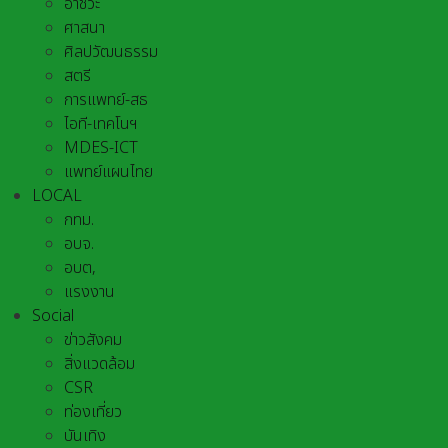
อาชีวะ
ศาสนา
ศิลปวัฒนธรรม
สตรี
การแพทย์-สธ
ไอที-เทคโนฯ
MDES-ICT
แพทย์แผนไทย
LOCAL
กทม.
อบจ.
อบต,
แรงงาน
Social
ข่าวสังคม
สิ่งแวดล้อม
CSR
ท่องเที่ยว
บันเทิง