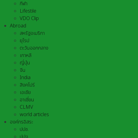
กีฬา
Lifestile
VDO Clip
Abroad
สหรัฐอเมริกา
ยุโรป
ตะวันออกกลาง
เกาหลี
ญี่ปุ่น
จีน
India
สิงคโปร์
เอเชีย
อาเชี่ยน
CLMV
world articles
องค์กรอิสระ
ปปช.
ปปง.