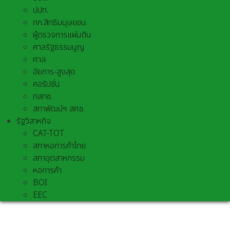
ปปท.
กก.สิทธิมนุษยชน
ผู้ตรวจการแผ่นดิน
ศาลรัฐธรรมนูญ
ศาล
อัยการ-สูงสุด
คอรัปชั่น
กสทช.
สภาพัฒน์ฯ สศช.
รัฐวิสาหกิจ
CAT-TOT
สภาหอการค้าไทย
สภาอุตสาหกรรม
หอการค้า
BOI
EEC