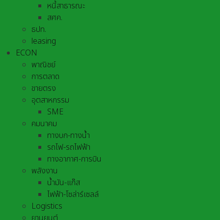
หนี้สาธารณะ
สศค.
ธปท.
leasing
ECON
พาณิชย์
การตลาด
ขายตรง
อุตสาหกรรม
SME
คมนาคม
ทางบก-ทางน้ำ
รถไฟ-รถไฟฟ้า
ทางอากาศ-การบิน
พลังงาน
น้ำมัน-แก๊ส
ไฟฟ้า-โซล่าร์เซลล์
Logistics
ยานยนต์