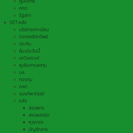
ภูมิใจไทย
กกต.
รัฐสภา
SET-คลัง
บริษัทจดทะเบียน
ตลาดหลักทรัพย์
ประกัน
หุ้นเด่นวันนี้
บทวิเคราะห์
ซุบซิบการลงทุน
บล.
กองทุน
กลต.
แบงก์พาณิชย์
คลัง
สรรพกร
สรรพสามิต
ศุลกากร
บัญชีกลาง