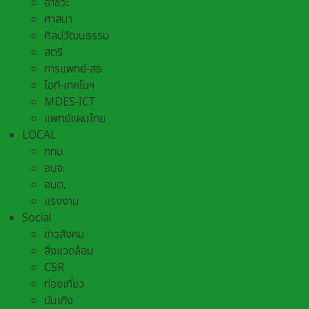
อาชีวะ
ศาสนา
ศิลปวัฒนธรรม
สตรี
การแพทย์-สธ
ไอที-เทคโนฯ
MDES-ICT
แพทย์แผนไทย
LOCAL
กทม.
อบจ.
อบต,
แรงงาน
Social
ข่าวสังคม
สิ่งแวดล้อม
CSR
ท่องเที่ยว
บันเทิง