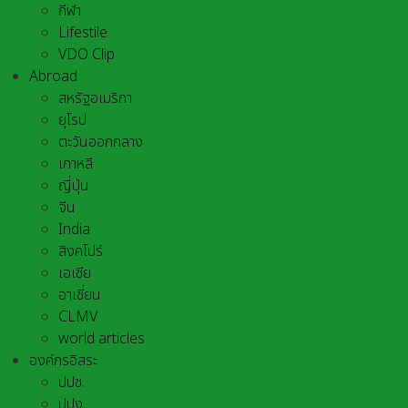
กีฬา
Lifestile
VDO Clip
Abroad
สหรัฐอเมริกา
ยุโรป
ตะวันออกกลาง
เกาหลี
ญี่ปุ่น
จีน
India
สิงคโปร์
เอเชีย
อาเชี่ยน
CLMV
world articles
องค์กรอิสระ
ปปช.
ปปง.