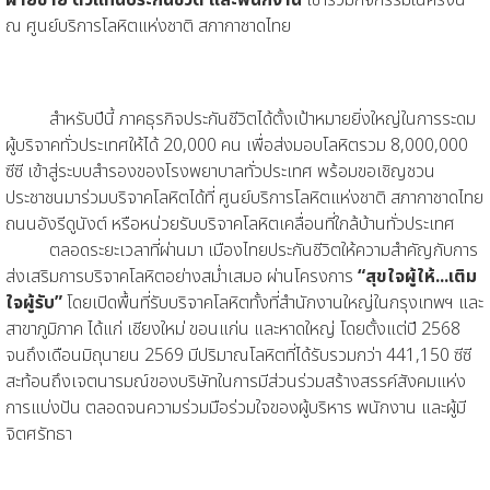
ณ ศูนย์บริการโลหิตแห่งชาติ สภากาชาดไทย
สำหรับปีนี้ ภาคธุรกิจประกันชีวิตได้ตั้งเป้าหมายยิ่งใหญ่ในการระดม
ผู้บริจาคทั่วประเทศให้ได้ 20,000 คน เพื่อส่งมอบโลหิตรวม 8,000,000
ซีซี เข้าสู่ระบบสำรองของโรงพยาบาลทั่วประเทศ พร้อมขอเชิญชวน
ประชาชนมาร่วมบริจาคโลหิตได้ที่ ศูนย์บริการโลหิตแห่งชาติ สภากาชาดไทย
ถนนอังรีดูนังต์ หรือหน่วยรับบริจาคโลหิตเคลื่อนที่ใกล้บ้านทั่วประเทศ
ตลอดระยะเวลาที่ผ่านมา เมืองไทยประกันชีวิตให้ความสำคัญกับการ
ส่งเสริมการบริจาคโลหิตอย่างสม่ำเสมอ ผ่านโครงการ
“สุขใจผู้ให้...เติม
ใจผู้รับ”
โดยเปิดพื้นที่รับบริจาคโลหิตทั้งที่สำนักงานใหญ่ในกรุงเทพฯ และ
สาขาภูมิภาค ได้แก่ เชียงใหม่ ขอนแก่น และหาดใหญ่ โดยตั้งแต่ปี 2568
จนถึงเดือนมิถุนายน 2569 มีปริมาณโลหิตที่ได้รับรวมกว่า 441,150 ซีซี
สะท้อนถึงเจตนารมณ์ของบริษัทในการมีส่วนร่วมสร้างสรรค์สังคมแห่ง
การแบ่งปัน ตลอดจนความร่วมมือร่วมใจของผู้บริหาร พนักงาน และผู้มี
จิตศรัทธา