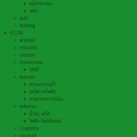
หนี้สาธารณะ
สศค.
ธปท.
leasing
ECON
พาณิชย์
การตลาด
ขายตรง
อุตสาหกรรม
SME
คมนาคม
ทางบก-ทางน้ำ
รถไฟ-รถไฟฟ้า
ทางอากาศ-การบิน
พลังงาน
น้ำมัน-แก๊ส
ไฟฟ้า-โซล่าร์เซลล์
Logistics
ยานยนต์