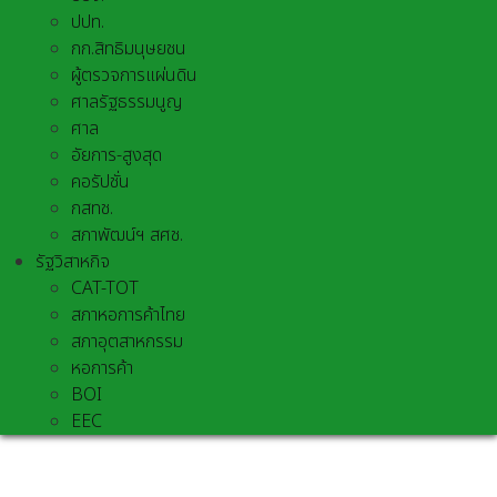
ปปท.
กก.สิทธิมนุษยชน
ผู้ตรวจการแผ่นดิน
ศาลรัฐธรรมนูญ
ศาล
อัยการ-สูงสุด
คอรัปชั่น
กสทช.
สภาพัฒน์ฯ สศช.
รัฐวิสาหกิจ
CAT-TOT
สภาหอการค้าไทย
สภาอุตสาหกรรม
หอการค้า
BOI
EEC