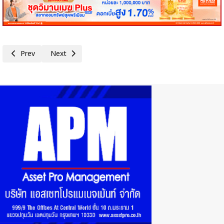
Previous article: วิริยะประกันภัย มอบเสื้อกันฝนสะท้อนแสง สภ.คำเขื่อนแก้ว
Next article: วิริยะประกันภัย เดินหน้า Roadshow ส่งต่อความป
Prev
Next