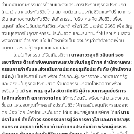
สำนักงานคณะกรรมการกำกับและส่งเสริมการประกอบธุรกิจประกันภัย
(คปภ.) สมาคมประกันชีวิตไทย สมาคมตัวแทนประกันชีวิตและที่ปรึกษาการ
เงิน และกองทุนประกันชีวิต จัดกิจกรรม “บริจาคโลหิตเพื่อชีวิตเพื่อน
มนุษย์” เนื่องในวันประกันชีวิตแห่งชาติ ครั้งที่ 25 ประจำปี 2569 เพื่อเชิญ
ชวนบุคลากรในอุตสาหกรรมประกันชีวิต และประชาชนทั่วไป ร่วมกันแสดง
พลังความดี ด้วยการแบ่งปันโลหิตซึ่งเป็นของขวัญล้ำค่าต่อชีวิตเพื่อน
มนุษย์ และร่วมกู้วิกฤตขาดแคลนเลือด
โดยในกิจกรรม ได้รับเกียรติจาก
นางสาววสุมดี วสีนนท์ รอง
เลขาธิการ ด้านกำกับคนกลางและประกันภัยภูมิภาค สำนักงานคณะ
กรรมการกำกับและส่งเสริมการประกอบธุรกิจประกันภัย (สำนักงาน
คปภ.)
เป็นประธานในพิธี พร้อมด้วยคณะผู้บริหารจากหน่วยงานภาครัฐ
และเอกชนในธุรกิจประกันชีวิต ร่วมกิจกรรมบริจาคโลหิตอย่างพร้อม
เพรียง โดยมี
รศ. พญ. ดุจใจ ชัยวานิชศิริ ผู้อำนวยการศูนย์บริการ
โลหิตแห่งชาติ สภากาชาดไทย
ให้การต้อนรับ พร้อมกล่าวแสดงความ
ชื่นชม และขอบคุณที่ภาคธุรกิจประกันชีวิตให้การสนับสนุนกิจกรรมอย่าง
ต่อเนื่อง โดยเมืองไทยประกันชีวิต ได้มอบหมายผู้แทนบริษัทฯ ได้แก่
นาย
ปราโมทย์ ศักดิ์กำจร รองกรรมการผู้จัดการอาวุโส และนายศรายุธ
ทินกร ณ อยุธยา ที่ปรึกษาด้านตัวแทนประกันชีวิต พร้อมผู้บริหาร
ฝ่ายขาย ตัวแทนประกันชีวิต และพนักงาน
เข้าร่วมกิจกรรมในครั้งนี้