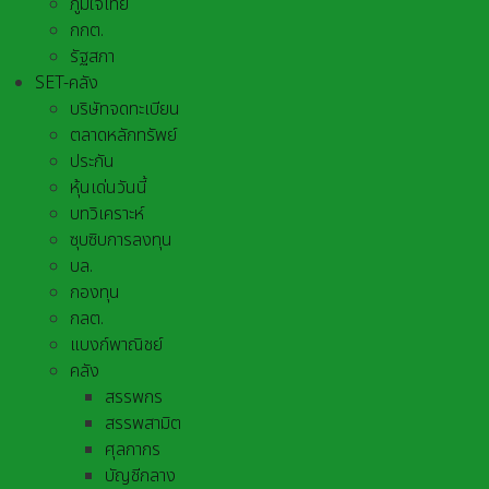
ภูมิใจไทย
กกต.
รัฐสภา
SET-คลัง
บริษัทจดทะเบียน
ตลาดหลักทรัพย์
ประกัน
หุ้นเด่นวันนี้
บทวิเคราะห์
ซุบซิบการลงทุน
บล.
กองทุน
กลต.
แบงก์พาณิชย์
คลัง
สรรพกร
สรรพสามิต
ศุลกากร
บัญชีกลาง