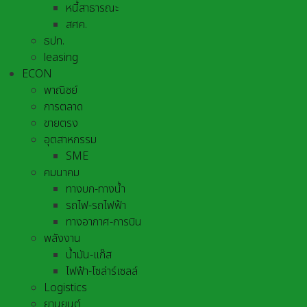
หนี้สาธารณะ
สศค.
ธปท.
leasing
ECON
พาณิชย์
การตลาด
ขายตรง
อุตสาหกรรม
SME
คมนาคม
ทางบก-ทางน้ำ
รถไฟ-รถไฟฟ้า
ทางอากาศ-การบิน
พลังงาน
น้ำมัน-แก๊ส
ไฟฟ้า-โซล่าร์เซลล์
Logistics
ยานยนต์