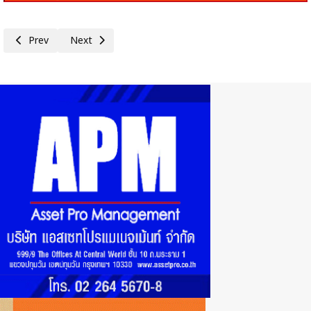
Previous article: 'อัสสเดช คงสิริ'นักลงทุนต่างชาติกลับมาสนใจตลาดทุนไทย 
Next article: กองทุน 1,000 ล้านบาท : ตัวช่วยมาแล้ว!!
Prev
Next