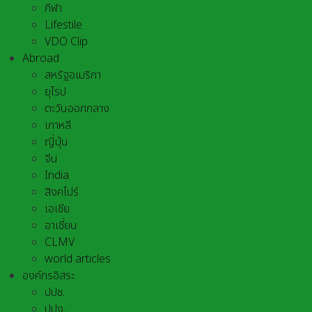
กีฬา
Lifestile
VDO Clip
Abroad
สหรัฐอเมริกา
ยุโรป
ตะวันออกกลาง
เกาหลี
ญี่ปุ่น
จีน
India
สิงคโปร์
เอเชีย
อาเชี่ยน
CLMV
world articles
องค์กรอิสระ
ปปช.
ปปง.