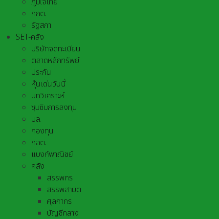
ภูมิใจไทย
กกต.
รัฐสภา
SET-คลัง
บริษัทจดทะเบียน
ตลาดหลักทรัพย์
ประกัน
หุ้นเด่นวันนี้
บทวิเคราะห์
ซุบซิบการลงทุน
บล.
กองทุน
กลต.
แบงก์พาณิชย์
คลัง
สรรพกร
สรรพสามิต
ศุลกากร
บัญชีกลาง