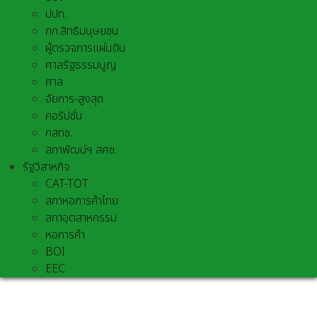
ปปท.
กก.สิทธิมนุษยชน
ผู้ตรวจการแผ่นดิน
ศาลรัฐธรรมนูญ
ศาล
อัยการ-สูงสุด
คอรัปชั่น
กสทช.
สภาพัฒน์ฯ สศช.
รัฐวิสาหกิจ
CAT-TOT
สภาหอการค้าไทย
สภาอุตสาหกรรม
หอการค้า
BOI
EEC