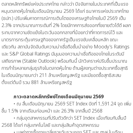
ตลาดหลักทรัพย์แห่งประเทศไทย กล่าวว่า ปัจจัยภายในประเทศที่เป็นแรง
หนุนตลาดหุ้นไทยในเดือนมิถุนายน 2569 ได้แก่ ธนาคารแห่งประเทศไทย
(ธปท.) ปรับเพิ่มคาดการณ์การเติบโตของเศรษฐกิจไทยในปี 2569 เป็น
2.3% จากประมาณการเดิมที่ 2% โดยมีภาคการส่งออกที่ขยายตัวได้ดี ผลก
ระทบจากความขัดแย้งในตะวันออกกลางที่น้อยกว่าที่คาดการณ์ไว้ และ
มาตรการกระตุ้นเศรษฐกิจของภาครัฐเป็นแรงขับเคลื่อนหลัก ขณะ
เดียวกัน สถาบันจัดอันดับความน่าเชื่อถือชั้นนำอย่าง Moody’s Ratings
และ S&P Global Ratings มีมุมมองความน่าเชื่อถือของไทยในระดับมี
เสถียรภาพ (Stable Outlook) พร้อมกันนี้ นักวิเคราะห์ปรับขึ้นประมาณ
การกำไรหลายกลุ่มธุรกิจในตลาดหุ้นไทย ด้านผู้ลงทุนต่างประเทศซื้อสุทธิ
ในเดือนมิถุนายนกว่า 211 ล้านเหรียญสหรัฐ และมียอดซื้อสุทธิสะสม
ตั้งแต่ต้นปี รวม 881 ล้านเหรียญสหรัฐ
ภาวะตลาดหลักทรัพย์ไทยเดือนมิถุนายน 2569
• ณ สิ้นเดือนมิถุนายน 2569 SET Index ปิดที่ 1,591.24 จุด เพิ่ม
ขึ้น 1.5% จากเดือนก่อนหน้า และ 26.3% จากสิ้นปี 2568
• กลุ่มอุตสาหกรรมที่ปรับตัวดีกว่า SET Index เมื่อเทียบกับสิ้นปี
2568 ได้แก่ กลุ่มเทคโนโลยี และกลุ่มสินค้าอุตสาหกรรม
• มูลค่าการซื้อขายเฉลี่ยรายวันรวมของ SET และ mai ในเดือน