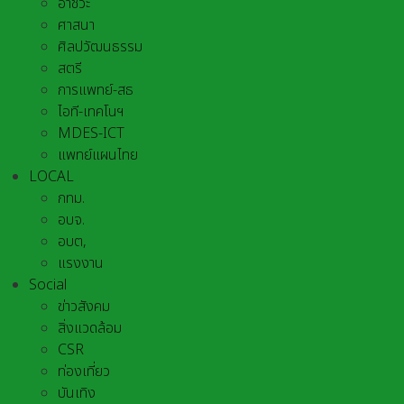
อาชีวะ
ศาสนา
ศิลปวัฒนธรรม
สตรี
การแพทย์-สธ
ไอที-เทคโนฯ
MDES-ICT
แพทย์แผนไทย
LOCAL
กทม.
อบจ.
อบต,
แรงงาน
Social
ข่าวสังคม
สิ่งแวดล้อม
CSR
ท่องเที่ยว
บันเทิง