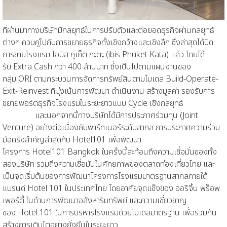
ที่ผ่านมาทาง
บริษัท
มีกลยุทธ์ในการปรับตัวและต่อยอดธุรกิจผ่านกลยุทธ์
ต่างๆ ควบคู่ไปกับการขยายธุรกิจทั้งเชิงกว้างและเชิงลึก
ซึ่งล่าสุด
ได้ปิด
การขายโรงแรม ไอบิส ภูเก็ต กะตะ (
ibis Phuket Kata)
แล้ว โดยได้
รับ
Extra Cash
กว่า 400 ล้านบาท ซึ่งเป็นไปตามแผนงานของ
กลุ่ม
ORI
ตามกระบวนการจัดการทรัพย์สินตามโมเดล
Build-Operate-
Exit-Reinvest
ที่มุ่งเน้นการพัฒนา ดำเนินงาน สร้างมูลค่า รองรับการ
ขยายพอร์ตธุรกิจโรงแรมในระยะยาวแบบ
Cycle
เชิงกลยุทธ์
และนอกจากนี้ทางบร
ษัท
ได้มีการประกาศร่วมทุน (
Joint
Venture)
อย่างต่อเนื่องกับพาร์ทเนอร์ระดับสากล การประกาศความร่วม
มือครั้งสำคัญล่าสุดกับ
Hotel
101 เพื่อพัฒนา
โครงการ
Hotel
101
Bangkok
ในครั้งนี้สะท้อนถึงความเชื่อมั่นของทั้ง
สองบริษัท รวมถึงความเชื่อมั่นในศักยภาพของตลาดท่องเที่ยวไทย และ
เป็นจุดเริ่มต้นของการพัฒนาโครงการโรงแรมมาตรฐานสากลภายใต้
แบรนด์
Hotel
101 ในประเทศไทย โดยอาศัยจุดแข็งของ ออริจิ้น พร็อพ
เพอร์ตี้ ในด้านการพัฒนาอสังหาริมทรัพย์ และความเชี่ยวชาญ
ของ
Hotel
101 ในการบริหารโรงแรมด้วยโมเดลมาตรฐาน เพื่อร่วมกัน
สร้างการเติบโตอย่างยั่งยืนในระยะยาว