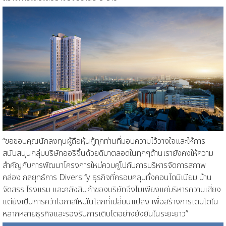
“
ขอขอบคุณนักลงทุนผู้ถือหุ้นกู้ทุกท่านที่มอบความไว้วางใจและให้การ
สนับสนุนกลุ่มบริษัทออริจิ้น
ด้วยดีมาตลอดในทุกๆด้าน
เรายังคงให้ความ
สำคัญกับการพัฒนาโครงการใหม่ควบคู่ไปกับการบริหารจัดการสภาพ
คล่อง กลยุทธ์การ
Diversify
ธุรกิจ
ที่
ครอบคลุมทั้งคอนโดมิเนียม บ้าน
จัดสรร โรงแรม และคลังสินค้า
ของบริษัท
จึงไม่เพียงแค่บริหารความเสี่ยง
แต่ยังเป็นการคว้าโอกาสใหม่ในโลกที่เปลี่ยนแปลง
เพื่อ
สร้างการเติบโตใน
หลากหลายธุรกิ
จและรองรับการเติบโตอย่างยั่งยืนในระยะยาว
”