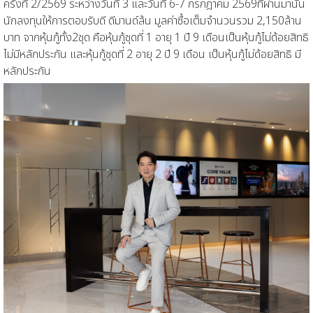
ครั้งที่
2/2569
ระหว่างวันที่
3
และวันที่
6-7
กรกฎาคม
2569
ที่ผ่านมานั้น
นักลงทุน
ให้การ
ตอบรับ
ดี ดีมานด์ล้น มูลค่า
ซื้อเต็มจำนวน
รวม
2,150
ล้าน
บาท
จากหุ้นกู้ทั้ง
2
ชุด
คือ
หุ้นกู้ชุดที่
1
อายุ
1
ปี
9
เดือน
เป็นหุ้นกู้ไม่ด้อยสิทธิ
ไม่มีหลักประกัน และ
หุ้นกู้ชุดที่
2
อายุ
2
ปี
9
เดือน
เป็นหุ้นกู้ไม่ด้อยสิทธิ มี
หลักประกัน