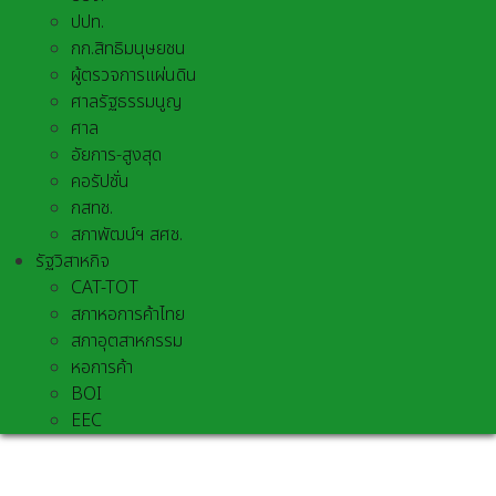
ปปท.
กก.สิทธิมนุษยชน
ผู้ตรวจการแผ่นดิน
ศาลรัฐธรรมนูญ
ศาล
อัยการ-สูงสุด
คอรัปชั่น
กสทช.
สภาพัฒน์ฯ สศช.
รัฐวิสาหกิจ
CAT-TOT
สภาหอการค้าไทย
สภาอุตสาหกรรม
หอการค้า
BOI
EEC