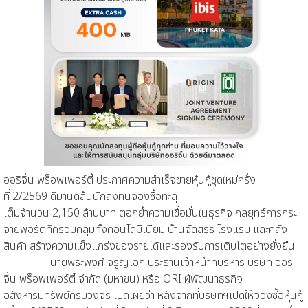
ออริจิ้น พร็อพเพอร์ตี้ ประกาศความสำเร็จขายหุ้นกู้ชุดใหม่ครั้ง
ที่
2
/2569
ดีมานด์ล้น
นั
กลงทุนจองซื้อทะลุ
เต็ม
จำนวน
2,150
ล้านบาท
ตอกย้ำ
ความ
เชื่อมั่น
ในธุรกิจ
กลยุทธ์การ
กระ
จายพอร์ตที่ครอบคลุมทั้งคอนโดมิเนียม บ้านจัดสรร โรงแรม และคลัง
สินค้า
สร้างความแข็งแกร่งของรายได้และรองรับการเติบโตอย่างยั่งยืน
นายพีระพงศ์ จรูญเอก ประธานเจ้าหน้าที่บริหาร บริษัท ออริ
จิ้น พร็อพเพอร์ตี้ จำกัด (มหาชน) หรือ
ORI
ผู้พัฒนาธุรกิจ
อสังหาริมทรัพย์ครบวงจร
เปิดเผยว่า หลังจากที่บริษัทฯเปิดให้จองซื้อหุ้นกู้