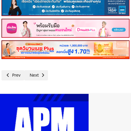
Previous article: TACC ส่งซิกครึ่งปีหลังโดดเด่น! เดินหน้ารีแบรนด์องค์กร - ลุ
Next article: MEDEZE ผนึกกำลังองค์การเภสัชกรรม และ Cretan 
Prev
Next