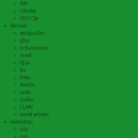
กีฬา
Lifestile
VDO Clip
Abroad
สหรัฐอเมริกา
ยุโรป
ตะวันออกกลาง
เกาหลี
ญี่ปุ่น
จีน
India
สิงคโปร์
เอเชีย
อาเชี่ยน
CLMV
world articles
องค์กรอิสระ
ปปช.
ปปง.