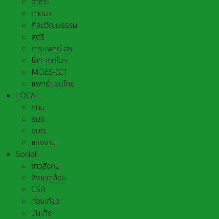
อาชีวะ
ศาสนา
ศิลปวัฒนธรรม
สตรี
การแพทย์-สธ
ไอที-เทคโนฯ
MDES-ICT
แพทย์แผนไทย
LOCAL
กทม.
อบจ.
อบต,
แรงงาน
Social
ข่าวสังคม
สิ่งแวดล้อม
CSR
ท่องเที่ยว
บันเทิง