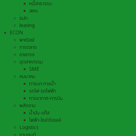
หนี้สาธารณะ
สศค.
ธปท.
leasing
ECON
พาณิชย์
การตลาด
ขายตรง
อุตสาหกรรม
SME
คมนาคม
ทางบก-ทางน้ำ
รถไฟ-รถไฟฟ้า
ทางอากาศ-การบิน
พลังงาน
น้ำมัน-แก๊ส
ไฟฟ้า-โซล่าร์เซลล์
Logistics
ยานยนต์