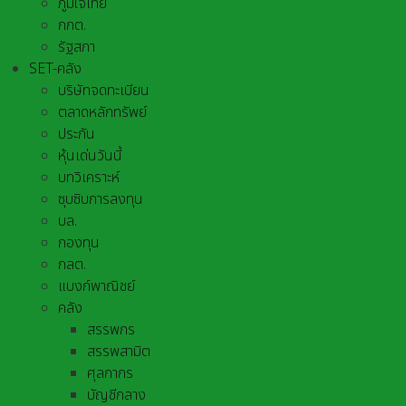
ภูมิใจไทย
กกต.
รัฐสภา
SET-คลัง
บริษัทจดทะเบียน
ตลาดหลักทรัพย์
ประกัน
หุ้นเด่นวันนี้
บทวิเคราะห์
ซุบซิบการลงทุน
บล.
กองทุน
กลต.
แบงก์พาณิชย์
คลัง
สรรพกร
สรรพสามิต
ศุลกากร
บัญชีกลาง