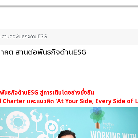
คต สานต่อพันธกิจด้านESG
อนาคต สานต่อพันธกิจด้านESG
พันธกิจด้าน
ESG
สู่การเติบโตอย่างยั่งยืน
l Charter
และแนวคิด '
At Your Side, Every Side of L