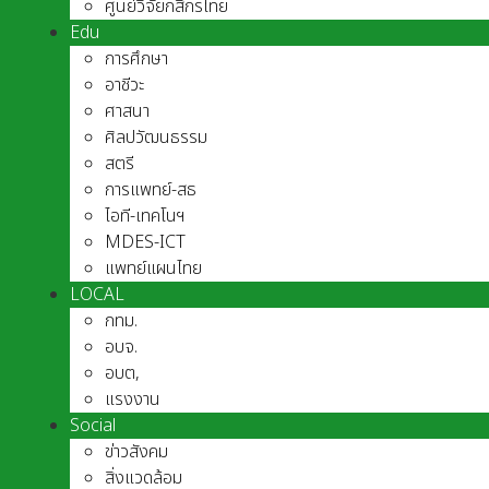
ศูนย์วิจัยกสิกรไทย
Edu
การศึกษา
อาชีวะ
ศาสนา
ศิลปวัฒนธรรม
สตรี
การแพทย์-สธ
ไอที-เทคโนฯ
MDES-ICT
แพทย์แผนไทย
LOCAL
กทม.
อบจ.
อบต,
แรงงาน
Social
ข่าวสังคม
สิ่งแวดล้อม