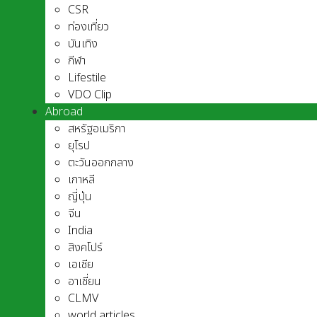
CSR
ท่องเที่ยว
บันเทิง
กีฬา
Lifestile
VDO Clip
Abroad
สหรัฐอเมริกา
ยุโรป
ตะวันออกกลาง
เกาหลี
ญี่ปุ่น
จีน
India
สิงคโปร์
เอเชีย
อาเชี่ยน
CLMV
world articles