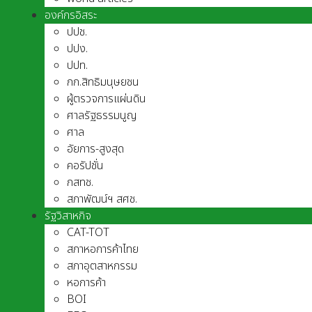
องค์กรอิสระ
ปปช.
ปปง.
ปปท.
กก.สิทธิมนุษยชน
ผู้ตรวจการแผ่นดิน
ศาลรัฐธรรมนูญ
ศาล
อัยการ-สูงสุด
คอรัปชั่น
กสทช.
สภาพัฒน์ฯ สศช.
รัฐวิสาหกิจ
CAT-TOT
สภาหอการค้าไทย
สภาอุตสาหกรรม
หอการค้า
BOI