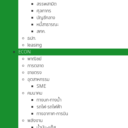
สรรพสามิต
ศุลกากร
บัญชีกลาง
หนี้สาธารณะ
สศค.
ธปท.
leasing
ECON
พาณิชย์
การตลาด
ขายตรง
อุตสาหกรรม
SME
คมนาคม
ทางบก-ทางน้ำ
รถไฟ-รถไฟฟ้า
ทางอากาศ-การบิน
พลังงาน
น้ำมัน-แก๊ส