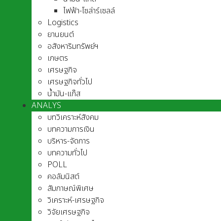
ไฟฟ้า-โซล่าร์เซลล์
Logistics
ยานยนต์
อสังหาริมทรัพย์ฯ
เกษตร
เศรษฐกิจ
เศรษฐกิจทั่วไป
น้ำมัน-แก๊ส
ANALYS
บทวิเคราะห์สังคม
บทความการเงิน
บริหาร-จัดการ
บทความทั่วไป
POLL
คอลัมนิสต์
สัมภาษณ์พิเศษ
วิเคราะห์-เศรษฐกิจ
วิจัยเศรษฐกิจ