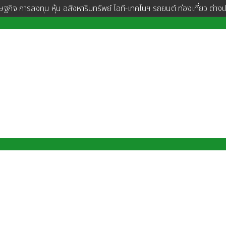
ษฐกิจ การลงทุน หุ้น อสังหาริมทรัพย์ ไอที-เทคโนฯ รถยนต์ ท่องเที่ยว ต่าง