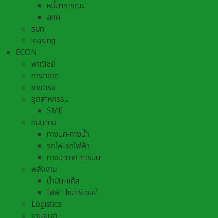
หนี้สาธารณะ
สศค.
ธปท.
leasing
ECON
พาณิชย์
การตลาด
ขายตรง
อุตสาหกรรม
SME
คมนาคม
ทางบก-ทางน้ำ
รถไฟ-รถไฟฟ้า
ทางอากาศ-การบิน
พลังงาน
น้ำมัน-แก๊ส
ไฟฟ้า-โซล่าร์เซลล์
Logistics
ยานยนต์