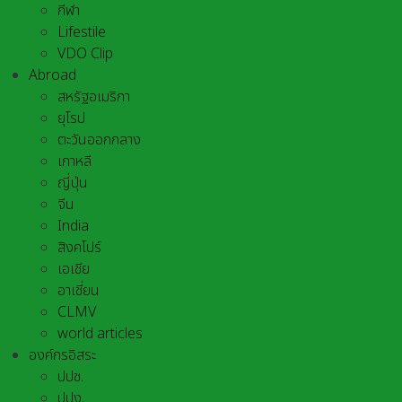
กีฬา
Lifestile
VDO Clip
Abroad
สหรัฐอเมริกา
ยุโรป
ตะวันออกกลาง
เกาหลี
ญี่ปุ่น
จีน
India
สิงคโปร์
เอเชีย
อาเชี่ยน
CLMV
world articles
องค์กรอิสระ
ปปช.
ปปง.