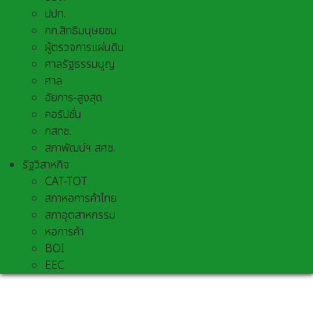
ปปท.
กก.สิทธิมนุษยชน
ผู้ตรวจการแผ่นดิน
ศาลรัฐธรรมนูญ
ศาล
อัยการ-สูงสุด
คอรัปชั่น
กสทช.
สภาพัฒน์ฯ สศช.
รัฐวิสาหกิจ
CAT-TOT
สภาหอการค้าไทย
สภาอุตสาหกรรม
หอการค้า
BOI
EEC