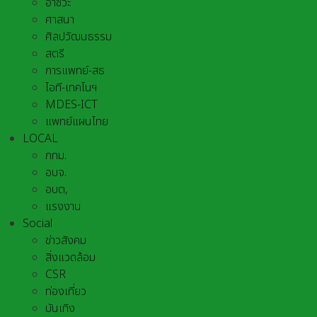
อาชีวะ
ศาสนา
ศิลปวัฒนธรรม
สตรี
การแพทย์-สธ
ไอที-เทคโนฯ
MDES-ICT
แพทย์แผนไทย
LOCAL
กทม.
อบจ.
อบต,
แรงงาน
Social
ข่าวสังคม
สิ่งแวดล้อม
CSR
ท่องเที่ยว
บันเทิง