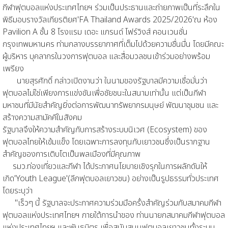
กีฬาฟุตบอลแห่งประเทศไทยฯ ร่วมเป็นประธานและถ่ายภาพเป็นที่ระลึกใน
พิธีมอบรางวัลเกียรติยศ'FA Thailand Awards 2025/2026'ณ ห้อง
Pavilion A ชั้น 8 โรงแรม เดอะ แกรนด์ โฟร์วิงส์ คอนเวนชั่น
กรุงเทพมหานคร ท่ามกลางบรรยากาศที่เต็มไปด้วยความชื่นมื่น โดยมีคณะ
ผู้บริหาร บุคลากรในวงการฟุตบอล และสื่อมวลชนเข้าร่วมอย่างพร้อม
เพรียง
นายสุรศักดิ์ กล่าวเปิดงานว่า ในนามของรัฐบาลมีความเชื่อมั่นว่า
ฟุตบอลไม่ใช่เพียงการแข่งขันเพื่อชัยชนะในสนามเท่านั้น แต่เป็นกีฬา
มหาชนที่มีนัยสำคัญยิ่งต่อการพัฒนาทรัพยากรมนุษย์ พัฒนาชุมชน และ
สร้างความสามัคคีในสังคม
รัฐบาลจึงให้ความสำคัญกับการสร้างระบบนิเวศ (Ecosystem) ของ
ฟุตบอลไทยให้เข้มแข็ง โดยเฉพาะการลงทุนกับเยาวชนซึ่งเป็นรากฐาน
สำคัญของการเติบโตเป็นพลเมืองที่มีคุณภาพ
รมว.ท่องเที่ยวและกีฬา ได้ประกาศนโยบายเชิงรุกในการผลักดันให้
เกิด'Youth League'(ลีกฟุตบอลเยาวชน) อย่างเป็นรูปธรรมทั่วประเทศ
โดยระบุว่า
"เร็วๆ นี้ รัฐบาลจะประกาศความร่วมมือครั้งสำคัญร่วมกับสมาคมกีฬา
ฟุตบอลแห่งประเทศไทยฯ ภายใต้การนำของ ท่านนายกสมาคมกีฬาฟุตบอล
แห่งประเทศไทยฯ และพันธมิตร เพื่อสนับสนุนฟุตบอลเยาวชนทั้งระบบ