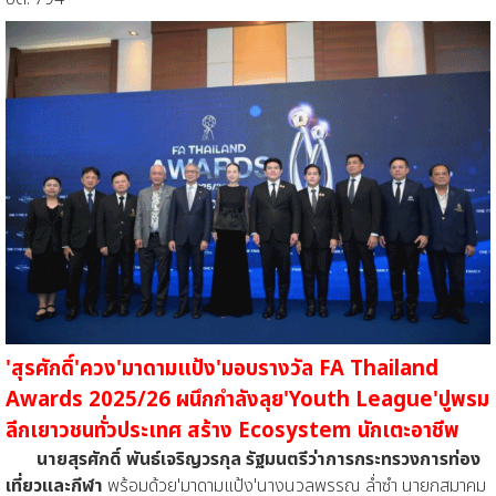
'สุรศักดิ์'ควง'มาดามแป้ง'มอบรางวัล FA Thailand
Awards 2025/26 ผนึกกำลังลุย'Youth League'ปูพรม
ลีกเยาวชนทั่วประเทศ สร้าง Ecosystem นักเตะอาชีพ
นายสุรศักดิ์ พันธ์เจริญวรกุล รัฐมนตรีว่าการกระทรวงการท่อง
เที่ยวและกีฬา
พร้อมด้วย'มาดามแป้ง'นางนวลพรรณ ล่ำซำ นายกสมาคม