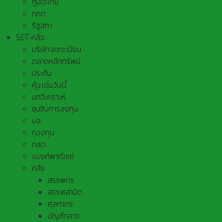
ภูมิใจไทย
กกต.
รัฐสภา
SET-คลัง
บริษัทจดทะเบียน
ตลาดหลักทรัพย์
ประกัน
หุ้นเด่นวันนี้
บทวิเคราะห์
ซุบซิบการลงทุน
บล.
กองทุน
กลต.
แบงก์พาณิชย์
คลัง
สรรพกร
สรรพสามิต
ศุลกากร
บัญชีกลาง