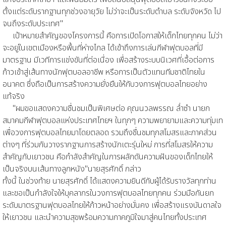
ตั้งแต่ระดับรากฐานทุกช่วงอายุวัย ไม่ว่าจะเป็นระดับตำบล ระดับจังหวัด ไป
จนถึงระดับประเทศ"
เป้าหมายสำคัญของโครงการนี้ คือการเปิดโอกาสให้เด็กไทยทุกคน ไม่ว่า
จะอยู่ในเขตเมืองหรือพื้นที่ห่างไกล ได้เข้าถึงการเล่นกีฬาฟุตบอลที่มี
มาตรฐาน มีเวทีการแข่งขันที่ต่อเนื่อง เพื่อสร้างระบบนิเวศที่เอื้อต่อการ
ก้าวเข้าสู่เส้นทางนักฟุตบอลอาชีพ หรือการเป็นตัวแทนทีมชาติไทยใน
อนาคต ซึ่งถือเป็นการสร้างความยั่งยืนให้กับวงการฟุตบอลไทยอย่าง
แท้จริง
"ผมขอแสดงความชื่นชมเป็นพิเศษต่อ คุณนวลพรรณ ล่ำซำ นายก
สมาคมกีฬาฟุตบอลแห่งประเทศไทยฯ ในทุกๆ ความพยายามและความทุ่มเท
เพื่อวงการฟุตบอลไทยมาโดยตลอด รวมถึงชื่นชมทุกสโมสรและภาคส่วน
ต่างๆ ที่ร่วมกันวางรากฐานการสร้างนักเตะรุ่นใหม่ การที่สโมสรให้ความ
สำคัญกับเยาวชน คือกำลังสำคัญในการผลักดันความฝันของเด็กไทยให้
เป็นจริงบนเส้นทางลูกหนัง"นายสุรศักดิ์ กล่าว
ทั้งนี้ ในช่วงท้าย นายสุรศักดิ์ ได้แสดงความยินดีกับผู้ได้รับรางวัลทุกท่าน
และขอเป็นกำลังใจให้บุคลากรในวงการฟุตบอลไทยทุกคน ร่วมมือกันยก
ระดับมาตรฐานฟุตบอลไทยให้ก้าวหน้าอย่างมั่นคง เพื่อสร้างแรงบันดาลใจ
ให้เยาวชน และนำความสุขพร้อมความภาคภูมิใจมาสู่คนไทยทั้งประเทศ