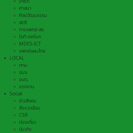
อาชีวะ
ศาสนา
ศิลปวัฒนธรรม
สตรี
การแพทย์-สธ
ไอที-เทคโนฯ
MDES-ICT
แพทย์แผนไทย
LOCAL
กทม.
อบจ.
อบต,
แรงงาน
Social
ข่าวสังคม
สิ่งแวดล้อม
CSR
ท่องเที่ยว
บันเทิง