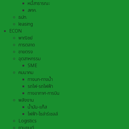
หนี้สาธารณะ
สศค.
ธปท.
leasing
ECON
พาณิชย์
การตลาด
ขายตรง
อุตสาหกรรม
SME
คมนาคม
ทางบก-ทางน้ำ
รถไฟ-รถไฟฟ้า
ทางอากาศ-การบิน
พลังงาน
น้ำมัน-แก๊ส
ไฟฟ้า-โซล่าร์เซลล์
Logistics
ยานยนต์