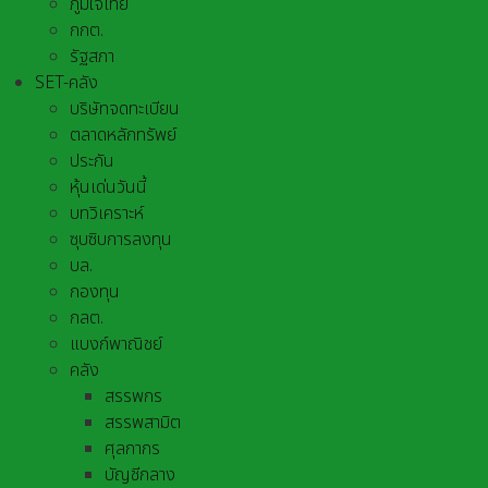
ภูมิใจไทย
กกต.
รัฐสภา
SET-คลัง
บริษัทจดทะเบียน
ตลาดหลักทรัพย์
ประกัน
หุ้นเด่นวันนี้
บทวิเคราะห์
ซุบซิบการลงทุน
บล.
กองทุน
กลต.
แบงก์พาณิชย์
คลัง
สรรพกร
สรรพสามิต
ศุลกากร
บัญชีกลาง