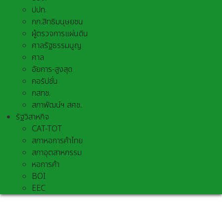
ปปท.
กก.สิทธิมนุษยชน
ผู้ตรวจการแผ่นดิน
ศาลรัฐธรรมนูญ
ศาล
อัยการ-สูงสุด
คอรัปชั่น
กสทช.
สภาพัฒน์ฯ สศช.
รัฐวิสาหกิจ
CAT-TOT
สภาหอการค้าไทย
สภาอุตสาหกรรม
หอการค้า
BOI
EEC