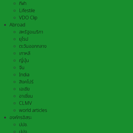
กีฬา
Lifestile
VDO Clip
Abroad
สหรัฐอเมริกา
ยุโรป
ตะวันออกกลาง
เกาหลี
ญี่ปุ่น
จีน
India
สิงคโปร์
เอเชีย
อาเชี่ยน
CLMV
world articles
องค์กรอิสระ
ปปช.
ปปง.