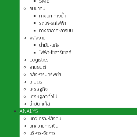
SME
คมนาคม
ทางบก-ทางน้ำ
รถไฟ-รถไฟฟ้า
ทางอากาศ-การบิน
พลังงาน
น้ำมัน-แก๊ส
ไฟฟ้า-โซล่าร์เซลล์
Logistics
ยานยนต์
อสังหาริมทรัพย์ฯ
เกษตร
เศรษฐกิจ
เศรษฐกิจทั่วไป
น้ำมัน-แก๊ส
ANALYS
บทวิเคราะห์สังคม
บทความการเงิน
บริหาร-จัดการ