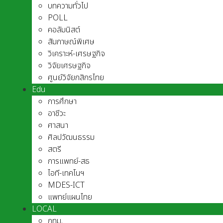
บทความทั่วไป
POLL
คอลัมนิสต์
สัมภาษณ์พิเศษ
วิเคราะห์-เศรษฐกิจ
วิจัยเศรษฐกิจ
ศูนย์วิจัยกสิกรไทย
Edu
การศึกษา
อาชีวะ
ศาสนา
ศิลปวัฒนธรรม
สตรี
การแพทย์-สธ
ไอที-เทคโนฯ
MDES-ICT
แพทย์แผนไทย
LOCAL
กทม.