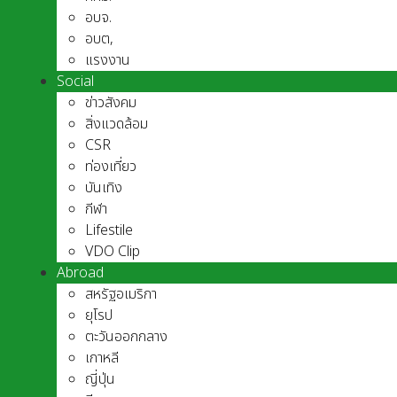
อบจ.
อบต,
แรงงาน
Social
ข่าวสังคม
สิ่งแวดล้อม
CSR
ท่องเที่ยว
บันเทิง
กีฬา
Lifestile
VDO Clip
Abroad
สหรัฐอเมริกา
ยุโรป
ตะวันออกกลาง
เกาหลี
ญี่ปุ่น