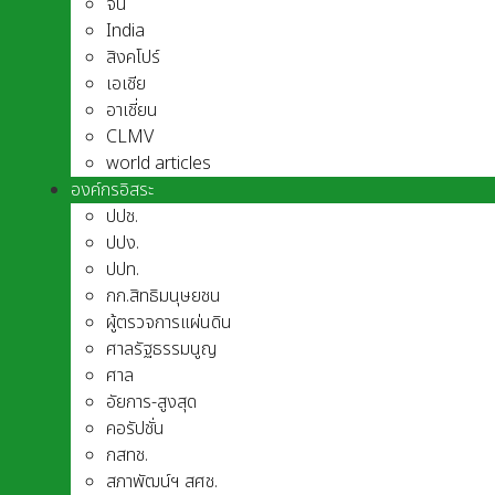
จีน
India
สิงคโปร์
เอเชีย
อาเชี่ยน
CLMV
world articles
องค์กรอิสระ
ปปช.
ปปง.
ปปท.
กก.สิทธิมนุษยชน
ผู้ตรวจการแผ่นดิน
ศาลรัฐธรรมนูญ
ศาล
อัยการ-สูงสุด
คอรัปชั่น
กสทช.
สภาพัฒน์ฯ สศช.