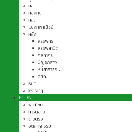
บล.
กองทุน
กลต.
แบงก์พาณิชย์
คลัง
สรรพกร
สรรพสามิต
ศุลกากร
บัญชีกลาง
หนี้สาธารณะ
สศค.
ธปท.
leasing
ECON
พาณิชย์
การตลาด
ขายตรง
อุตสาหกรรม