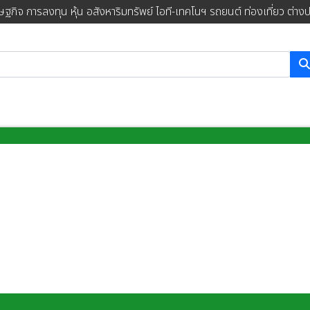
ษฐกิจ การลงทุน หุ้น อสังหาริมทรัพย์ ไอที-เทคโนฯ รถยนต์ ท่องเที่ยว ต่าง
การค้นหา