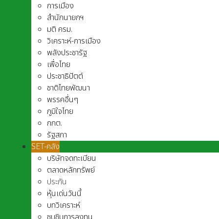
การเมือง
สำนักนายกฯ
มติ ครม.
วิเคราะห์-การเมือง
พลังประชารัฐ
เพื่อไทย
ประชาธิปัตต์
ชาติไทยพัฒนา
พรรคอื่นๆ
ภูมิใจไทย
กกต.
รัฐสภา
SET-คลัง
บริษัทจดทะเบียน
ตลาดหลักทรัพย์
ประกัน
หุ้นเด่นวันนี้
บทวิเคราะห์
ซุบซิบการลงทุน