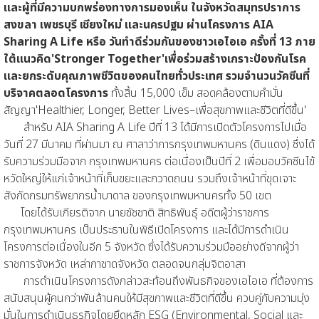
และผู้ที่มีความบกพร่องทางการมองเห็น ในจังหวัดสมุทรปราการ
สงขลา เพชรบุรี เชียงใหม่ และนครปฐม ผ่านโครงการ AIA
Sharing A Life หรือ วันทำดีร่วมกันของชาวเอไอเอ ครั้งที่ 13 ภาย
ใต้แนวคิด'Stronger Together'เพื่อร่วมสร้างเกราะป้องกันโรค
และยกระดับคุณภาพชีวิตของคนไทยทั่วประเทศ รวมจำนวนวัคซีนที่
บริจาคตลอดโครงการ
ทั้งสิ้น 15,000 เข็ม สอดคล้องตามคำมั่น
สัญญา'Healthier, Longer, Better Lives–เพื่อสุขภาพและชีวิตที่ดีขึ้น'
สำหรับ AIA Sharing A Life ปีที่ 13 ได้มีการเปิดตัวโครงการไปเมื่อ
วันที่ 27 มีนาคม ที่ผ่านมา ณ ศาลาว่าการกรุงเทพมหานคร (ดินแดง) ซึ่งได้
รับความร่วมมือจาก กรุงเทพมหานคร ต่อเนื่องเป็นปีที่ 2 เพื่อมอบวัคซีนไข้
หวัดใหญ่ให้แก่เจ้าหน้าที่เก็บขยะและกวาดถนน รวมถึงเจ้าหน้าที่ขุดเจาะ
สังกัดกรมทรัพยากรน้ำบาดาล ของกรุงเทพมหานครทั้ง 50 เขต
โดยได้รับเกียรติจาก นายชัชชาติ สิทธิพันธุ์ อดีตผู้ว่าราชการ
กรุงเทพมหานคร เป็นประธานในพิธีเปิดโครงการ และได้มีการดำเนิน
โครงการต่อเนื่องในอีก 5 จังหวัด ซึ่งได้รับความร่วมมืออย่างดีจากผู้ว่า
ราชการจังหวัด เหล่ากาชาดจังหวัด ตลอดจนกลุ่มจิตอาสา
การดำเนินโครงการดังกล่าวสะท้อนถึงพันธกิจของเอไอเอ ที่ต้องการ
สนับสนุนผู้คนกว่าพันล้านคนให้มีสุขภาพและชีวิตที่ดีขึ้น ควบคู่กับความมุ่ง
มั่นในการดำเนินธุรกิจโดยยึดหลัก ESG (Environmental, Social และ