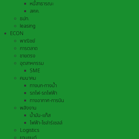
หนี้สาธารณะ
สศค.
ธปท.
leasing
ECON
พาณิชย์
การตลาด
ขายตรง
อุตสาหกรรม
SME
คมนาคม
ทางบก-ทางน้ำ
รถไฟ-รถไฟฟ้า
ทางอากาศ-การบิน
พลังงาน
น้ำมัน-แก๊ส
ไฟฟ้า-โซล่าร์เซลล์
Logistics
ยานยนต์