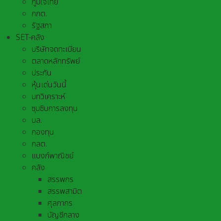
ภูมิใจไทย
กกต.
รัฐสภา
SET-คลัง
บริษัทจดทะเบียน
ตลาดหลักทรัพย์
ประกัน
หุ้นเด่นวันนี้
บทวิเคราะห์
ซุบซิบการลงทุน
บล.
กองทุน
กลต.
แบงก์พาณิชย์
คลัง
สรรพกร
สรรพสามิต
ศุลกากร
บัญชีกลาง