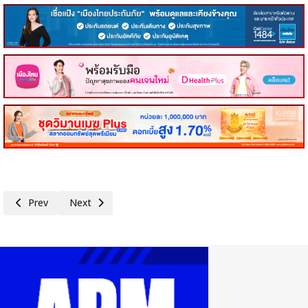
Previous article: PTG - กาแฟพันธุ์ไทย จากต้นกล้าเล็กๆ สู่ความหวังที่ยิ่ง
Next article: วิริยะประกันภัย ปลูกฝังวินัยจราจรเด็กไทย มอบห
Prev
Next