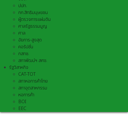
ปปท.
กก.สิทธิมนุษยชน
ผู้ตรวจการแผ่นดิน
ศาลรัฐธรรมนูญ
ศาล
อัยการ-สูงสุด
คอรัปชั่น
กสทช.
สภาพัฒน์ฯ สศช.
รัฐวิสาหกิจ
CAT-TOT
สภาหอการค้าไทย
สภาอุตสาหกรรม
หอการค้า
BOI
EEC