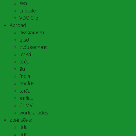
กีฬา
Lifestile
VDO Clip
Abroad
สหรัฐอเมริกา
ยุโรป
ตะวันออกกลาง
เกาหลี
ญี่ปุ่น
จีน
India
สิงคโปร์
เอเชีย
อาเชี่ยน
CLMV
world articles
องค์กรอิสระ
ปปช.
ปปง.