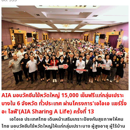
AIA มอบวัคซีนไข้หวัดใหญ่ 15,000 เข็มฟรีแก่กลุ่มเปราะ
บางใน 6 จังหวัด ทั่วประเทศ ผ่านโครงการ'เอไอเอ แชร์ริ่ง
อะ ไลฟ์'(AIA Sharing A Life) ครั้งที่ 13
เอไอเอ ประเทศไทย เดินหน้าเสริมเกราะป้องกันสุขภาพให้คน
ไทย มอบวัคซีนไข้หวัดใหญ่ให้แก่กลุ่มเปราะบาง ผู้สูงอายุ ผู้ไร้บ้าน