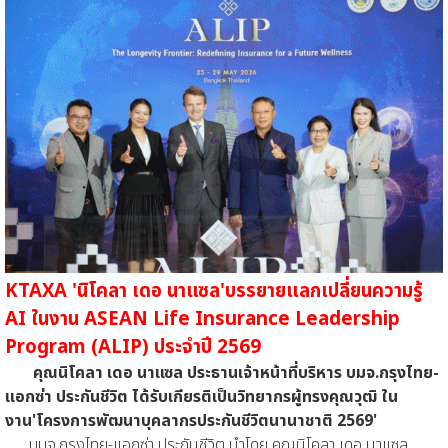
KTAXA 'นิโคลา เดอ นาแซล'บรรยายแลกเปลี่ยนความรู้
AI ในงาน ASEAN Life Insurance Leadership
Program (ALIP) ประจำปี 2569
คุณนิโคลา เดอ นาแซล ประธานเจ้าหน้าที่บริหาร บมจ.กรุงไทย-
แอกซ่า ประกันชีวิต ได้รับเกียรติเป็นวิทยากรผู้ทรงคุณวุฒิ ใน
งาน'โครงการพัฒนาบุคลากรประกันชีวิตนานาชาติ 2569'
บมจ.กรุงไทย-แอกซ่า ประกันชีวิต นำโดย คุณนิโคลา เดอ นาแซล