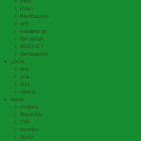
อาชีวะ
ศาสนา
ศิลปวัฒนธรรม
สตรี
การแพทย์-สธ
ไอที-เทคโนฯ
MDES-ICT
แพทย์แผนไทย
LOCAL
กทม.
อบจ.
อบต,
แรงงาน
Social
ข่าวสังคม
สิ่งแวดล้อม
CSR
ท่องเที่ยว
บันเทิง