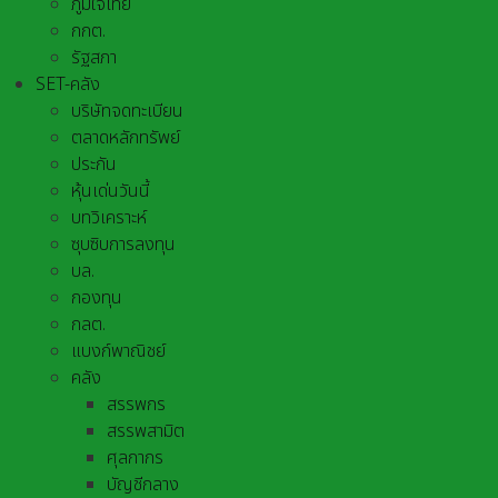
ภูมิใจไทย
กกต.
รัฐสภา
SET-คลัง
บริษัทจดทะเบียน
ตลาดหลักทรัพย์
ประกัน
หุ้นเด่นวันนี้
บทวิเคราะห์
ซุบซิบการลงทุน
บล.
กองทุน
กลต.
แบงก์พาณิชย์
คลัง
สรรพกร
สรรพสามิต
ศุลกากร
บัญชีกลาง