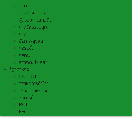
ปปท.
กก.สิทธิมนุษยชน
ผู้ตรวจการแผ่นดิน
ศาลรัฐธรรมนูญ
ศาล
อัยการ-สูงสุด
คอรัปชั่น
กสทช.
สภาพัฒน์ฯ สศช.
รัฐวิสาหกิจ
CAT-TOT
สภาหอการค้าไทย
สภาอุตสาหกรรม
หอการค้า
BOI
EEC