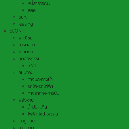
หนี้สาธารณะ
สศค.
ธปท.
leasing
ECON
พาณิชย์
การตลาด
ขายตรง
อุตสาหกรรม
SME
คมนาคม
ทางบก-ทางน้ำ
รถไฟ-รถไฟฟ้า
ทางอากาศ-การบิน
พลังงาน
น้ำมัน-แก๊ส
ไฟฟ้า-โซล่าร์เซลล์
Logistics
ยานยนต์