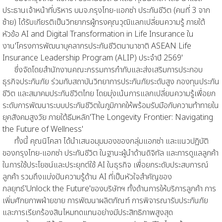
ประธานเจ้าหน้าที่บริหาร บมจ.กรุงไทย-แอกซ่า ประกันชีวิต (คนที่ 3 จาก
ซ้าย) ได้รับเกียรติเป็นวิทยากรผู้ทรงคุณวุฒิแลกเปลี่ยนความรู้ ภายใต้
หัวข้อ AI and Digital Transformation in Life Insurance ใน
งาน'โครงการพัฒนาบุคลากรประกันชีวิตนานาชาติ ASEAN Life
Insurance Leadership Program (ALIP) ประจำปี 2569'
ซึ่งจัดโดยสำนักงานคณะกรรมการกำกับและส่งเสริมการประกอบ
ธุรกิจประกันภัย ร่วมกับสถาบันวิทยาการประกันภัยระดับสูง กองทุนประกัน
ชีวิต และสมาคมประกันชีวิตไทย โดยมุ่งเน้นการแลกเปลี่ยนความรู้เพื่อยก
ระดับการพัฒนาระบบประกันชีวิตในภูมิภาคให้พร้อมรับมือกับความท้าทายใน
ยุคสังคมสูงวัย ภายใต้ธีมหลัก'The Longevity Frontier: Navigating
the Future of Wellness'
ทั้งนี้ คุณนิโคลา ได้นำเสนอมุมมองของกลุ่มแอกซ่า และแนวปฏิบัติ
ของกรุงไทย-แอกซ่า ประกันชีวิต ในฐานะผู้นำด้านดิจิทัล และการดูแลลูกค้า
ในการใช้ประโยชน์และประยุกต์ใช้ AI ในธุรกิจ เพื่อยกระดับประสบการณ์
ลูกค้า รวมถึงแบ่งปันความรู้ด้าน AI ที่เป็นหัวใจสำคัญของ
กลยุทธ์'Unlock the Future'ของบริษัทฯ ทั้งด้านการให้บริการลูกค้า การ
เพิ่มศักยภาพฝ่ายขาย การพัฒนาผลิตภัณฑ์ การพิจารณารับประกันภัย
และการเรียกร้องสินไหมทดแทนอย่างมีประสิทธิภาพสูงสุด