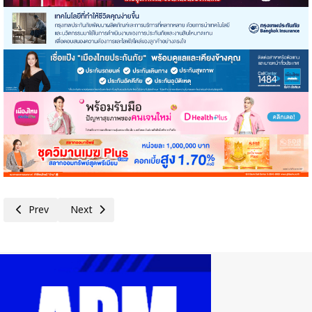
Previous article: อลิอันซ์ อยุธยา แต่งตั้งแม่ทัพช่องทางตัวแทน เสริมแกร่งธุ
Next article: สำนักงาน คปภ.ร่วมถวายพระพรชัยมงคล พร้อมจัด
Prev
Next