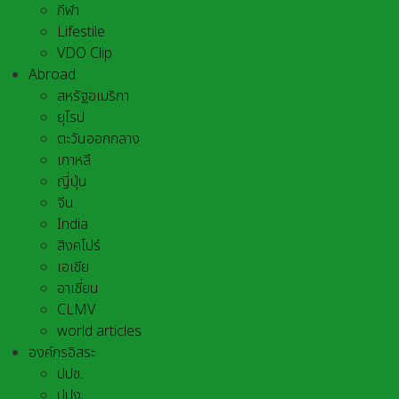
กีฬา
Lifestile
VDO Clip
Abroad
สหรัฐอเมริกา
ยุโรป
ตะวันออกกลาง
เกาหลี
ญี่ปุ่น
จีน
India
สิงคโปร์
เอเชีย
อาเชี่ยน
CLMV
world articles
องค์กรอิสระ
ปปช.
ปปง.