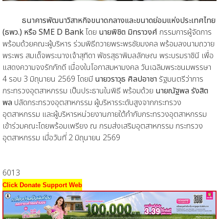
ธนาคารพัฒนาวิสาหกิจขนาดกลางและขนาดย่อมแห่งประเทศไทย
(ธพว.) หรือ SME D Bank
โดย
นายพิชิต มิทราวงศ์
กรรมการผู้จัดการ
พร้อมด้วยคณะผู้บริหาร ร่วมพิธีถวายพระพรชัยมงคล พร้อมลงนามถวาย
พระพร สมเด็จพระนางเจ้าสุทิดา พัชรสุธาพิมลลักษณ พระบรมราชินี เพื่อ
แสดงความจงรักภักดี เนื่องในโอกาสมหามงคล วันเฉลิมพระชนมพรรษา
4 รอบ 3 มิถุนายน 2569 โดยมี
นายวราวุธ ศิลปอาชา
รัฐมนตรีว่าการ
กระทรวงอุตสาหกรรม เป็นประธานในพิธี พร้อมด้วย
นายณัฐพล รังสิต
พล
ปลัดกระทรวงอุตสาหกรรม ผู้บริหารระดับสูงจากกระทรวง
อุตสาหกรรม และผู้บริหารหน่วยงานภายใต้กำกับกระทรวงอุตสาหกรรม
เข้าร่วมคณะโดยพร้อมเพรียง ณ กรมส่งเสริมอุตสาหกรรม กระทรวง
อุตสาหกรรม เมื่อวันที่ 2 มิถุนายน 2569
6013
Click Donate Support Web