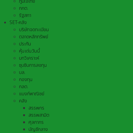
ภูมิใจไทย
กกต.
รัฐสภา
SET-คลัง
บริษัทจดทะเบียน
ตลาดหลักทรัพย์
ประกัน
หุ้นเด่นวันนี้
บทวิเคราะห์
ซุบซิบการลงทุน
บล.
กองทุน
กลต.
แบงก์พาณิชย์
คลัง
สรรพกร
สรรพสามิต
ศุลกากร
บัญชีกลาง