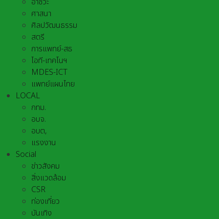
อาชีวะ
ศาสนา
ศิลปวัฒนธรรม
สตรี
การแพทย์-สธ
ไอที-เทคโนฯ
MDES-ICT
แพทย์แผนไทย
LOCAL
กทม.
อบจ.
อบต,
แรงงาน
Social
ข่าวสังคม
สิ่งแวดล้อม
CSR
ท่องเที่ยว
บันเทิง