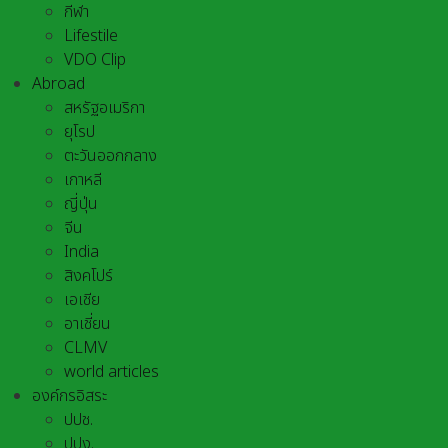
กีฬา
Lifestile
VDO Clip
Abroad
สหรัฐอเมริกา
ยุโรป
ตะวันออกกลาง
เกาหลี
ญี่ปุ่น
จีน
India
สิงคโปร์
เอเชีย
อาเชี่ยน
CLMV
world articles
องค์กรอิสระ
ปปช.
ปปง.