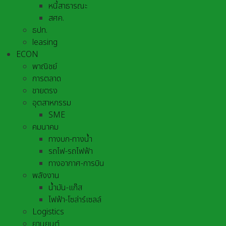
หนี้สาธารณะ
สศค.
ธปท.
leasing
ECON
พาณิชย์
การตลาด
ขายตรง
อุตสาหกรรม
SME
คมนาคม
ทางบก-ทางน้ำ
รถไฟ-รถไฟฟ้า
ทางอากาศ-การบิน
พลังงาน
น้ำมัน-แก๊ส
ไฟฟ้า-โซล่าร์เซลล์
Logistics
ยานยนต์