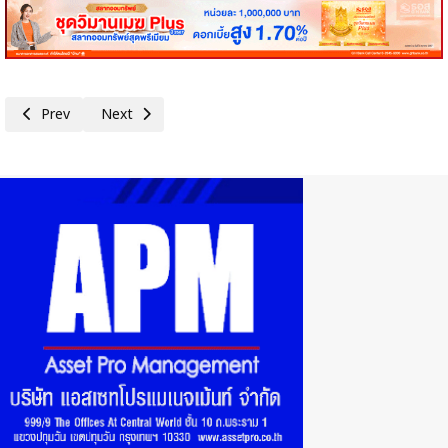
Previous article: SME D Bank ร่วมลงนามถวายพระพร สมเด็จพระนางเจ้าฯ พร
Next article: Propoliz ประกาศความสำเร็จแคมเปญ “CHARITY
Prev
Next