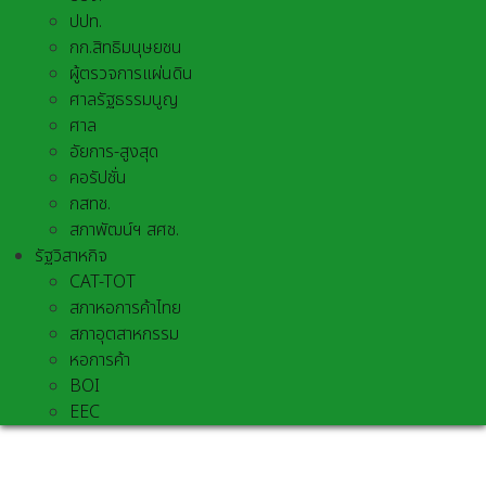
ปปท.
กก.สิทธิมนุษยชน
ผู้ตรวจการแผ่นดิน
ศาลรัฐธรรมนูญ
ศาล
อัยการ-สูงสุด
คอรัปชั่น
กสทช.
สภาพัฒน์ฯ สศช.
รัฐวิสาหกิจ
CAT-TOT
สภาหอการค้าไทย
สภาอุตสาหกรรม
หอการค้า
BOI
EEC