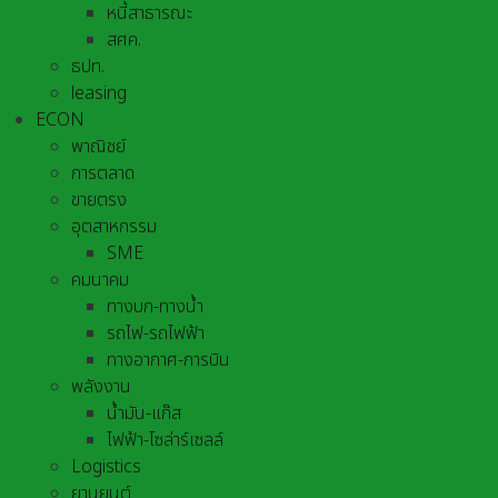
หนี้สาธารณะ
สศค.
ธปท.
leasing
ECON
พาณิชย์
การตลาด
ขายตรง
อุตสาหกรรม
SME
คมนาคม
ทางบก-ทางน้ำ
รถไฟ-รถไฟฟ้า
ทางอากาศ-การบิน
พลังงาน
น้ำมัน-แก๊ส
ไฟฟ้า-โซล่าร์เซลล์
Logistics
ยานยนต์