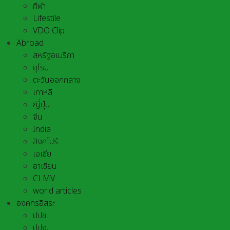
กีฬา
Lifestile
VDO Clip
Abroad
สหรัฐอเมริกา
ยุโรป
ตะวันออกกลาง
เกาหลี
ญี่ปุ่น
จีน
India
สิงคโปร์
เอเชีย
อาเชี่ยน
CLMV
world articles
องค์กรอิสระ
ปปช.
ปปง.