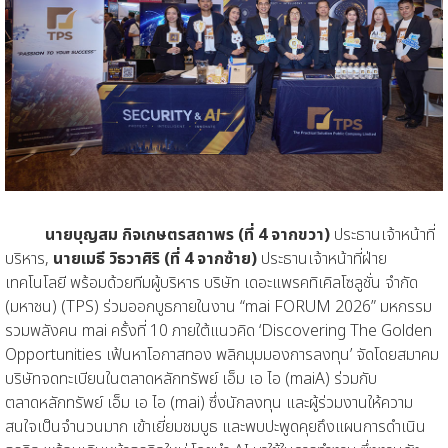
นายบุญสม กิจเกษตรสถาพร (ที่ 4 จากขวา)
ประธานเจ้าหน้าที่
บริหาร,
นายเมธี วิธวาศิริ (ที่ 4 จากซ้าย)
ประธานเจ้าหน้าที่ฝ่าย
เทคโนโลยี พร้อมด้วยทีมผู้บริหาร บริษัท เดอะแพรคทิเคิลโซลูชั่น จำกัด
(มหาชน) (TPS) ร่วมออกบูธภายในงาน “mai FORUM 2026” มหกรรม
รวมพลังคน mai ครั้งที่ 10 ภายใต้แนวคิด ‘Discovering The Golden
Opportunities เฟ้นหาโอกาสทอง พลิกมุมมองการลงทุน’ จัดโดยสมาคม
บริษัทจดทะเบียนในตลาดหลักทรัพย์ เอ็ม เอ ไอ (maiA) ร่วมกับ
ตลาดหลักทรัพย์ เอ็ม เอ ไอ (mai) ซึ่งนักลงทุน และผู้ร่วมงานให้ความ
สนใจเป็นจำนวนมาก เข้าเยี่ยมชมบูธ และพบปะพูดคุยถึงแผนการดำเนิน