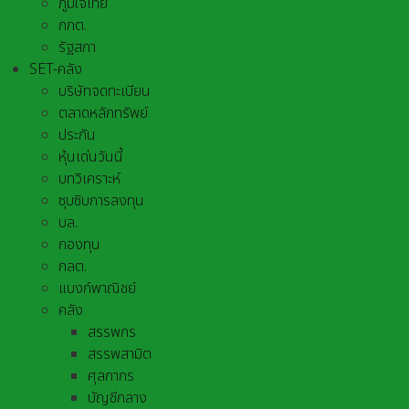
ภูมิใจไทย
กกต.
รัฐสภา
SET-คลัง
บริษัทจดทะเบียน
ตลาดหลักทรัพย์
ประกัน
หุ้นเด่นวันนี้
บทวิเคราะห์
ซุบซิบการลงทุน
บล.
กองทุน
กลต.
แบงก์พาณิชย์
คลัง
สรรพกร
สรรพสามิต
ศุลกากร
บัญชีกลาง