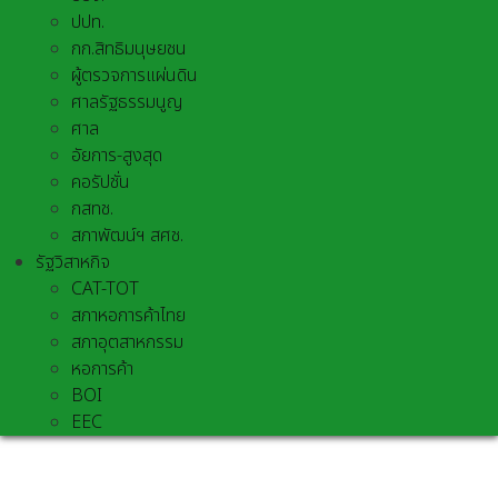
ปปท.
กก.สิทธิมนุษยชน
ผู้ตรวจการแผ่นดิน
ศาลรัฐธรรมนูญ
ศาล
อัยการ-สูงสุด
คอรัปชั่น
กสทช.
สภาพัฒน์ฯ สศช.
รัฐวิสาหกิจ
CAT-TOT
สภาหอการค้าไทย
สภาอุตสาหกรรม
หอการค้า
BOI
EEC