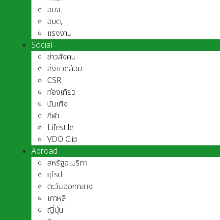
อบจ.
อบต,
แรงงาน
Social
ข่าวสังคม
สิ่งแวดล้อม
CSR
ท่องเที่ยว
บันเทิง
กีฬา
Lifestile
VDO Clip
Abroad
สหรัฐอเมริกา
ยุโรป
ตะวันออกกลาง
เกาหลี
ญี่ปุ่น