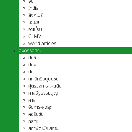
จีน
India
สิงคโปร์
เอเชีย
อาเชี่ยน
CLMV
world articles
องค์กรอิสระ
ปปช.
ปปง.
ปปท.
กก.สิทธิมนุษยชน
ผู้ตรวจการแผ่นดิน
ศาลรัฐธรรมนูญ
ศาล
อัยการ-สูงสุด
คอรัปชั่น
กสทช.
สภาพัฒน์ฯ สศช.