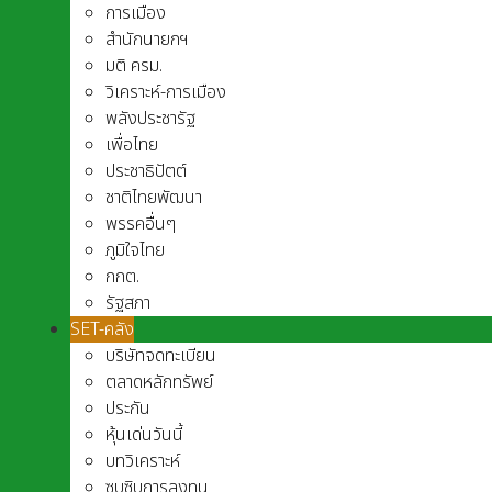
การเมือง
สำนักนายกฯ
มติ ครม.
วิเคราะห์-การเมือง
พลังประชารัฐ
เพื่อไทย
ประชาธิปัตต์
ชาติไทยพัฒนา
พรรคอื่นๆ
ภูมิใจไทย
กกต.
รัฐสภา
SET-คลัง
บริษัทจดทะเบียน
ตลาดหลักทรัพย์
ประกัน
หุ้นเด่นวันนี้
บทวิเคราะห์
ซุบซิบการลงทุน