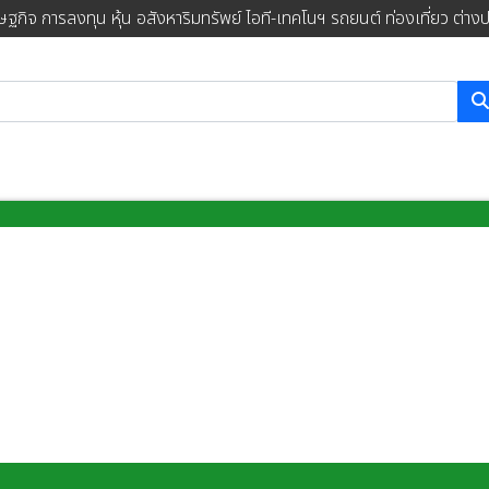
ษฐกิจ การลงทุน หุ้น อสังหาริมทรัพย์ ไอที-เทคโนฯ รถยนต์ ท่องเที่ยว ต่าง
การค้นหา