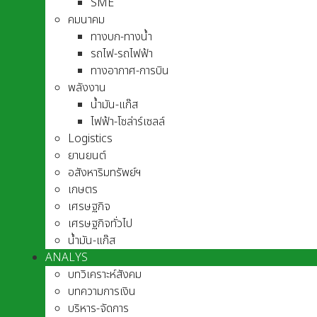
SME
คมนาคม
ทางบก-ทางน้ำ
รถไฟ-รถไฟฟ้า
ทางอากาศ-การบิน
พลังงาน
น้ำมัน-แก๊ส
ไฟฟ้า-โซล่าร์เซลล์
Logistics
ยานยนต์
อสังหาริมทรัพย์ฯ
เกษตร
เศรษฐกิจ
เศรษฐกิจทั่วไป
น้ำมัน-แก๊ส
ANALYS
บทวิเคราะห์สังคม
บทความการเงิน
บริหาร-จัดการ