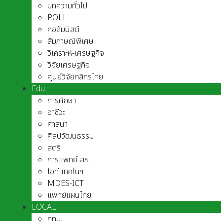
บทความทั่วไป
POLL
คอลัมนิสต์
สัมภาษณ์พิเศษ
วิเคราะห์-เศรษฐกิจ
วิจัยเศรษฐกิจ
ศูนย์วิจัยกสิกรไทย
Edu
การศึกษา
อาชีวะ
ศาสนา
ศิลปวัฒนธรรม
สตรี
การแพทย์-สธ
ไอที-เทคโนฯ
MDES-ICT
แพทย์แผนไทย
LOCAL
กทม.