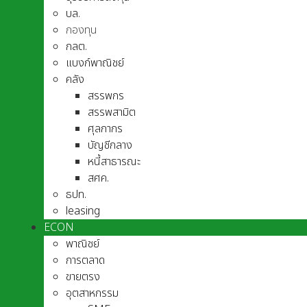
บล.
กองทุน
กลต.
แบงก์พาณิชย์
คลัง
สรรพกร
สรรพสามิต
ศุลกากร
บัญชีกลาง
หนี้สาธารณะ
สศค.
ธปท.
leasing
ECON
พาณิชย์
การตลาด
ขายตรง
อุตสาหกรรม