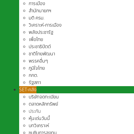
การเมือง
สำนักนายกฯ
มติ ครม.
วิเคราะห์-การเมือง
พลังประชารัฐ
เพื่อไทย
ประชาธิปัตต์
ชาติไทยพัฒนา
พรรคอื่นๆ
ภูมิใจไทย
กกต.
รัฐสภา
SET-คลัง
บริษัทจดทะเบียน
ตลาดหลักทรัพย์
ประกัน
หุ้นเด่นวันนี้
บทวิเคราะห์
ซุบซิบการลงทุน