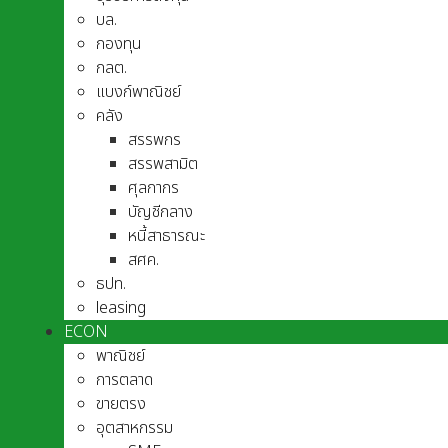
บล.
กองทุน
กลต.
แบงก์พาณิชย์
คลัง
สรรพกร
สรรพสามิต
ศุลกากร
บัญชีกลาง
หนี้สาธารณะ
สศค.
ธปท.
leasing
ECON
พาณิชย์
การตลาด
ขายตรง
อุตสาหกรรม