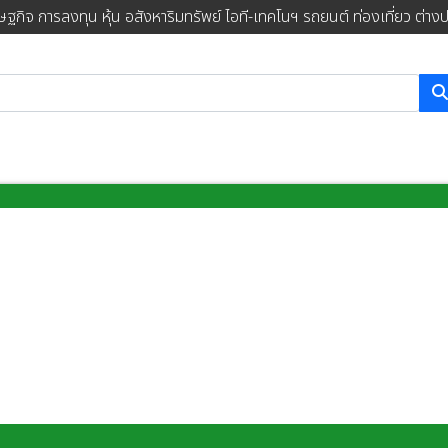
ษฐกิจ การลงทุน หุ้น อสังหาริมทรัพย์ ไอที-เทคโนฯ รถยนต์ ท่องเที่ยว ต่าง
การค้นหา