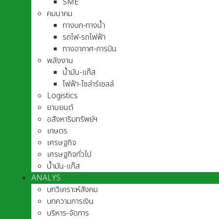
SME
คมนาคม
ทางบก-ทางน้ำ
รถไฟ-รถไฟฟ้า
ทางอากาศ-การบิน
พลังงาน
น้ำมัน-แก๊ส
ไฟฟ้า-โซล่าร์เซลล์
Logistics
ยานยนต์
อสังหาริมทรัพย์ฯ
เกษตร
เศรษฐกิจ
เศรษฐกิจทั่วไป
น้ำมัน-แก๊ส
ANALYS
บทวิเคราะห์สังคม
บทความการเงิน
บริหาร-จัดการ