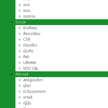
อบจ.
อบต,
แรงงาน
Social
ข่าวสังคม
สิ่งแวดล้อม
CSR
ท่องเที่ยว
บันเทิง
กีฬา
Lifestile
VDO Clip
Abroad
สหรัฐอเมริกา
ยุโรป
ตะวันออกกลาง
เกาหลี
ญี่ปุ่น