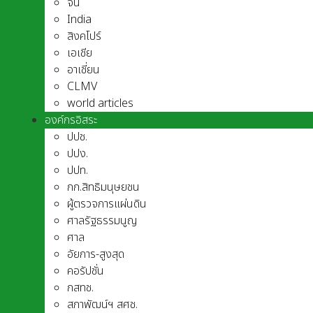
จีน
India
สิงคโปร์
เอเชีย
อาเชี่ยน
CLMV
world articles
องค์กรอิสระ
ปปช.
ปปง.
ปปท.
กก.สิทธิมนุษยชน
ผู้ตรวจการแผ่นดิน
ศาลรัฐธรรมนูญ
ศาล
อัยการ-สูงสุด
คอรัปชั่น
กสทช.
สภาพัฒน์ฯ สศช.