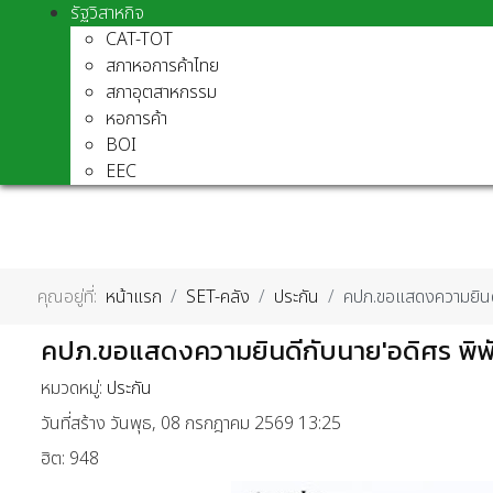
รัฐวิสาหกิจ
CAT-TOT
สภาหอการค้าไทย
สภาอุตสาหกรรม
หอการค้า
BOI
EEC
คุณอยู่ที่:
หน้าแรก
SET-คลัง
ประกัน
คปภ.ขอแสดงความยินดี
คปภ.ขอแสดงความยินดีกับนาย'อดิศร พิพั
หมวดหมู่:
ประกัน
วันที่สร้าง วันพุธ, 08 กรกฎาคม 2569 13:25
ฮิต: 948