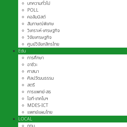
บทความทั่วไป
POLL
คอลัมนิสต์
สัมภาษณ์พิเศษ
วิเคราะห์-เศรษฐกิจ
วิจัยเศรษฐกิจ
ศูนย์วิจัยกสิกรไทย
Edu
การศึกษา
อาชีวะ
ศาสนา
ศิลปวัฒนธรรม
สตรี
การแพทย์-สธ
ไอที-เทคโนฯ
MDES-ICT
แพทย์แผนไทย
LOCAL
กทม.