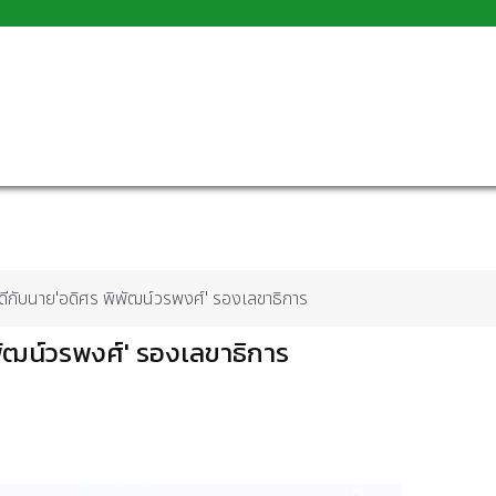
กับนาย'อดิศร พิพัฒน์วรพงศ์' รองเลขาธิการ
ฒน์วรพงศ์' รองเลขาธิการ