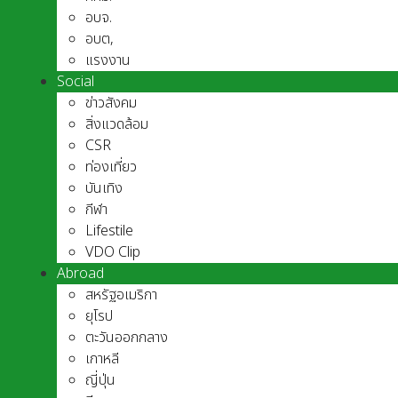
อบจ.
อบต,
แรงงาน
Social
ข่าวสังคม
สิ่งแวดล้อม
CSR
ท่องเที่ยว
บันเทิง
กีฬา
Lifestile
VDO Clip
Abroad
สหรัฐอเมริกา
ยุโรป
ตะวันออกกลาง
เกาหลี
ญี่ปุ่น