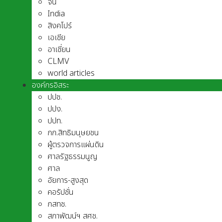
จีน
India
สิงคโปร์
เอเชีย
อาเชี่ยน
CLMV
world articles
องค์กรอิสระ
ปปช.
ปปง.
ปปท.
กก.สิทธิมนุษยชน
ผู้ตรวจการแผ่นดิน
ศาลรัฐธรรมนูญ
ศาล
อัยการ-สูงสุด
คอรัปชั่น
กสทช.
สภาพัฒน์ฯ สศช.