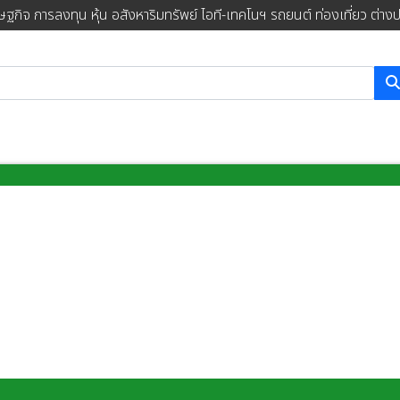
ษฐกิจ การลงทุน หุ้น อสังหาริมทรัพย์ ไอที-เทคโนฯ รถยนต์ ท่องเที่ยว ต่าง
การค้นหา