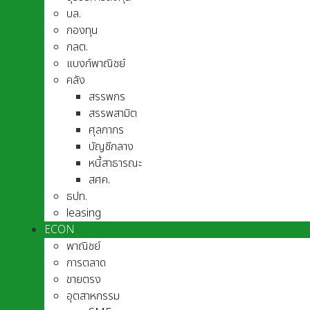
บล.
กองทุน
กลต.
แบงก์พาณิชย์
คลัง
สรรพกร
สรรพสามิต
ศุลกากร
บัญชีกลาง
หนี้สาธารณะ
สศค.
ธปท.
leasing
ECON
พาณิชย์
การตลาด
ขายตรง
อุตสาหกรรม