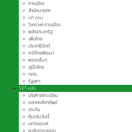
การเมือง
สำนักนายกฯ
มติ ครม.
วิเคราะห์-การเมือง
พลังประชารัฐ
เพื่อไทย
ประชาธิปัตต์
ชาติไทยพัฒนา
พรรคอื่นๆ
ภูมิใจไทย
กกต.
รัฐสภา
SET-คลัง
บริษัทจดทะเบียน
ตลาดหลักทรัพย์
ประกัน
หุ้นเด่นวันนี้
บทวิเคราะห์
ซุบซิบการลงทุน