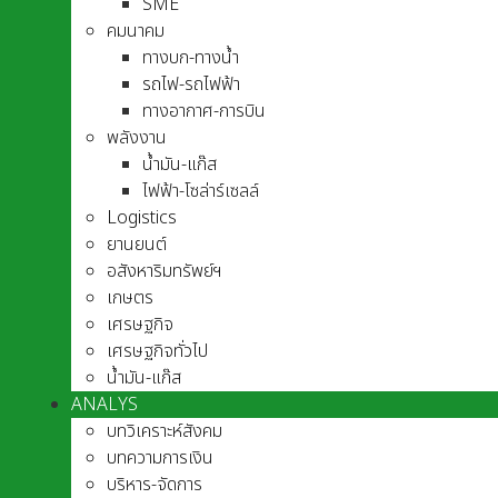
SME
คมนาคม
ทางบก-ทางน้ำ
รถไฟ-รถไฟฟ้า
ทางอากาศ-การบิน
พลังงาน
น้ำมัน-แก๊ส
ไฟฟ้า-โซล่าร์เซลล์
Logistics
ยานยนต์
อสังหาริมทรัพย์ฯ
เกษตร
เศรษฐกิจ
เศรษฐกิจทั่วไป
น้ำมัน-แก๊ส
ANALYS
บทวิเคราะห์สังคม
บทความการเงิน
บริหาร-จัดการ