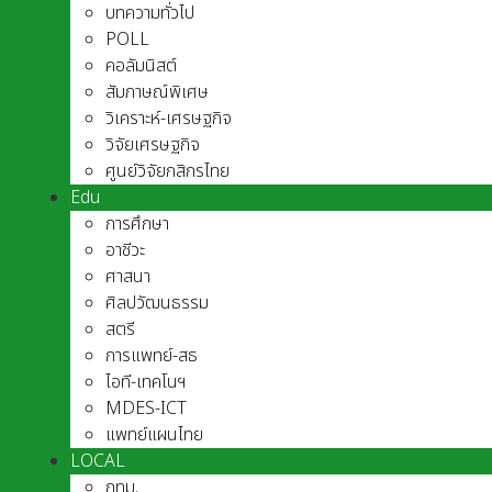
บทความทั่วไป
POLL
คอลัมนิสต์
สัมภาษณ์พิเศษ
วิเคราะห์-เศรษฐกิจ
วิจัยเศรษฐกิจ
ศูนย์วิจัยกสิกรไทย
Edu
การศึกษา
อาชีวะ
ศาสนา
ศิลปวัฒนธรรม
สตรี
การแพทย์-สธ
ไอที-เทคโนฯ
MDES-ICT
แพทย์แผนไทย
LOCAL
กทม.