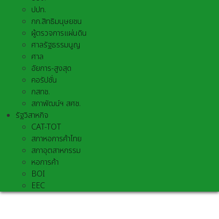
ปปท.
กก.สิทธิมนุษยชน
ผู้ตรวจการแผ่นดิน
ศาลรัฐธรรมนูญ
ศาล
อัยการ-สูงสุด
คอรัปชั่น
กสทช.
สภาพัฒน์ฯ สศช.
รัฐวิสาหกิจ
CAT-TOT
สภาหอการค้าไทย
สภาอุตสาหกรรม
หอการค้า
BOI
EEC