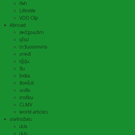
กีฬา
Lifestile
VDO Clip
Abroad
สหรัฐอเมริกา
ยุโรป
ตะวันออกกลาง
เกาหลี
ญี่ปุ่น
จีน
India
สิงคโปร์
เอเชีย
อาเชี่ยน
CLMV
world articles
องค์กรอิสระ
ปปช.
ปปง.