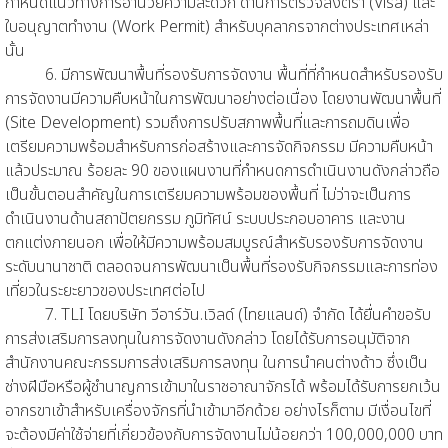
กำหนดแนวทางการอำนวยความสะดวก ด้านการตรวจลงตรา (Visa) และ
ใบอนุญาตทำงาน (Work Permit) สำหรับบุคลากรจากต่างประเทศเหล่า
นั้น
6. มีการพัฒนาพื้นที่รองรับการจัดงาน พื้นที่ที่กำหนดสำหรับรองรับ
การจัดงานมีความคืบหน้าในการพัฒนาอย่างต่อเนื่อง โดยงานพัฒนาพื้นที่
(Site Development) รวมถึงการปรับสภาพพื้นที่และการถมดินเพื่อ
เตรียมความพร้อมสำหรับการก่อสร้างและการจัดกิจกรรม มีความคืบหน้า
แล้วประมาณ ร้อยละ 90 ของแผนงานที่กำหนดการดำเนินงานดังกล่าวถือ
เป็นขั้นตอนสำคัญในการเตรียมความพร้อมของพื้นที่ ไม่ว่าจะเป็นการ
ดำเนินงานด้านสถาปัตยกรรม ภูมิทัศน์ ระบบประกอบอาคาร และงาน
ตกแต่งภายนอก เพื่อให้มีความพร้อมสมบูรณ์สำหรับรองรับการจัดงาน
ระดับนานาชาติ ตลอดจนการพัฒนาเป็นพื้นที่รองรับกิจกรรมและการท่อง
เที่ยวในระยะยาวของประเทศต่อไป
7. TLI โดยบริษัท วีอาร์วัน.เวิลด์ (ไทยแลนด์) จำกัด ได้ยื่นคำขอรับ
การส่งเสริมการลงทุนในการจัดงานดังกล่าว โดยได้รับการอนุมัติจาก
สำนักงานคณะกรรมการส่งเสริมการลงทุน ในการนำคนต่างด้าว ซึ่งเป็น
ช่างฝีมือหรือผู้ชำนาญการเข้ามาในราชอาณาจักรได้ พร้อมได้รับการยกเว้น
อากรขาเข้าสำหรับเครื่องจักรที่นำเข้ามาอีกด้วย อย่างไรก็ตาม มีเงื่อนไขที่
จะต้องมีค่าใช้จ่ายที่เกี่ยวข้องกับการจัดงานไม่น้อยกว่า 100,000,000 บาท