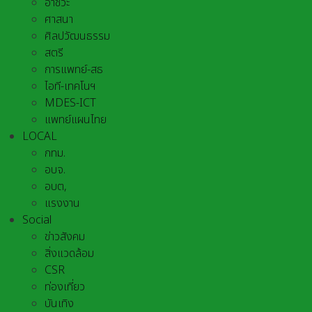
อาชีวะ
ศาสนา
ศิลปวัฒนธรรม
สตรี
การแพทย์-สธ
ไอที-เทคโนฯ
MDES-ICT
แพทย์แผนไทย
LOCAL
กทม.
อบจ.
อบต,
แรงงาน
Social
ข่าวสังคม
สิ่งแวดล้อม
CSR
ท่องเที่ยว
บันเทิง