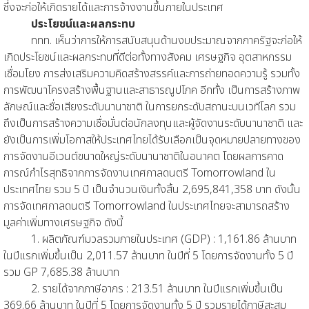
ซึ่งจะก่อให้เกิดรายได้และการจ้างงานขึ้นภายในประเทศ
ประโยชน์และผลกระทบ
ททท. เห็นว่าการให้การสนับสนุนด้านงบประมาณจากภาครัฐจะก่อให้
เกิดประโยชน์และผลกระทบที่ดีต่อทั้งทางสังคม เศรษฐกิจ อุตสาหกรรม
เชื่อมโยง การส่งเสริมความคิดสร้างสรรค์และการถ่ายทอดความรู้ รวมทั้ง
การพัฒนาโครงสร้างพื้นฐานและสาธารณูปโภค อีกทั้ง เป็นการสร้างภาพ
ลักษณ์และชื่อเสียงระดับนานาชาติ ในการยกระดับสถานะบนเวทีโลก รวม
ถึงเป็นการสร้างความเชื่อมั่นต่อนักลงทุนและผู้จัดงานระดับนานาชาติ และ
ยังเป็นการเพิ่มโอกาสให้ประเทศไทยได้รับเลือกเป็นจุดหมายปลายทางของ
การจัดงานอีเวนต์ขนาดใหญ่ระดับนานาชาติในอนาคต โดยผลการคาด
การณ์กำไรสุทธิจากการจัดงานเทศกาลดนตรี Tomorrowland ใน
ประเทศไทย รวม 5 ปี เป็นจำนวนเงินทั้งสิ้น 2,695,841,358 บาท ดังนั้น
การจัดเทศกาลดนตรี Tomorrowland ในประเทศไทยจะสามารถสร้าง
มูลค่าเพิ่มทางเศรษฐกิจ ดังนี้
1. ผลิตภัณฑ์มวลรวมภายในประเทศ (GDP) : 1,161.86 ล้านบาท
ในปีแรกเพิ่มขึ้นเป็น 2,011.57 ล้านบาท ในปีที่ 5 โดยการจัดงานทั้ง 5 ปี
รวม GP 7,685.38 ล้านบาท
2. รายได้จากภาษีอากร : 213.51 ล้านบาท ในปีแรกเพิ่มขึ้นเป็น
369.66 ล้านบาท ในปีที่ 5 โดยการจัดงานทั้ง 5 ปี รวมรายได้ภาษีสะสม