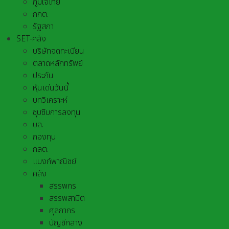
ภูมิใจไทย
กกต.
รัฐสภา
SET-คลัง
บริษัทจดทะเบียน
ตลาดหลักทรัพย์
ประกัน
หุ้นเด่นวันนี้
บทวิเคราะห์
ซุบซิบการลงทุน
บล.
กองทุน
กลต.
แบงก์พาณิชย์
คลัง
สรรพกร
สรรพสามิต
ศุลกากร
บัญชีกลาง