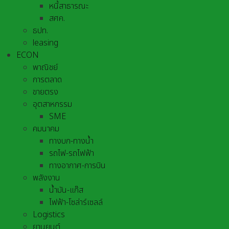
หนี้สาธารณะ
สศค.
ธปท.
leasing
ECON
พาณิชย์
การตลาด
ขายตรง
อุตสาหกรรม
SME
คมนาคม
ทางบก-ทางน้ำ
รถไฟ-รถไฟฟ้า
ทางอากาศ-การบิน
พลังงาน
น้ำมัน-แก๊ส
ไฟฟ้า-โซล่าร์เซลล์
Logistics
ยานยนต์