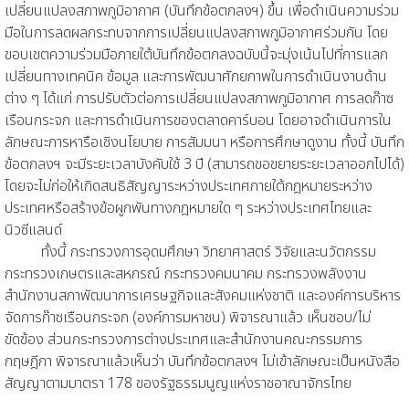
เปลี่ยนแปลงสภาพภูมิอากาศ (บันทึกข้อตกลงฯ) ขึ้น เพื่อดำเนินความร่วม
มือในการลดผลกระทบจากการเปลี่ยนแปลงสภาพภูมิอากาศร่วมกัน โดย
ขอบเขตความร่วมมือภายใต้บันทึกข้อตกลงฉบับนี้จะมุ่งเน้นไปที่การแลก
เปลี่ยนทางเทคนิค ข้อมูล และการพัฒนาศักยภาพในการดำเนินงานด้าน
ต่าง ๆ ได้แก่ การปรับตัวต่อการเปลี่ยนแปลงสภาพภูมิอากาศ การลดก๊าซ
เรือนกระจก และการดำเนินการของตลาดคาร์บอน โดยอาจดำเนินการใน
ลักษณะการหารือเชิงนโยบาย การสัมมนา หรือการศึกษาดูงาน ทั้งนี้ บันทึก
ข้อตกลงฯ จะมีระยะเวลาบังคับใช้ 3 ปี (สามารถขอขยายระยะเวลาออกไปได้)
โดยจะไม่ก่อให้เกิดสนธิสัญญาระหว่างประเทศภายใต้กฎหมายระหว่าง
ประเทศหรือสร้างข้อผูกพันทางกฎหมายใด ๆ ระหว่างประเทศไทยและ
นิวซีแลนด์
ทั้งนี้ กระทรวงการอุดมศึกษา วิทยาศาสตร์ วิจัยและนวัตกรรม
กระทรวงเกษตรและสหกรณ์ กระทรวงคมนาคม กระทรวงพลังงาน
สำนักงานสภาพัฒนาการเศรษฐกิจและสังคมแห่งชาติ และองค์การบริหาร
จัดการก๊าซเรือนกระจก (องค์การมหาชน) พิจารณาแล้ว เห็นชอบ/ไม่
ขัดข้อง ส่วนกระทรวงการต่างประเทศและสำนักงานคณะกรรมการ
กฤษฎีกา พิจารณาแล้วเห็นว่า บันทึกข้อตกลงฯ ไม่เข้าลักษณะเป็นหนังสือ
สัญญาตามมาตรา 178 ของรัฐธรรมนูญแห่งราชอาณาจักรไทย