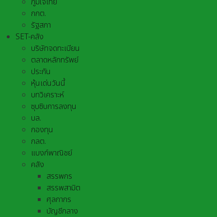
ภูมิใจไทย
กกต.
รัฐสภา
SET-คลัง
บริษัทจดทะเบียน
ตลาดหลักทรัพย์
ประกัน
หุ้นเด่นวันนี้
บทวิเคราะห์
ซุบซิบการลงทุน
บล.
กองทุน
กลต.
แบงก์พาณิชย์
คลัง
สรรพกร
สรรพสามิต
ศุลกากร
บัญชีกลาง