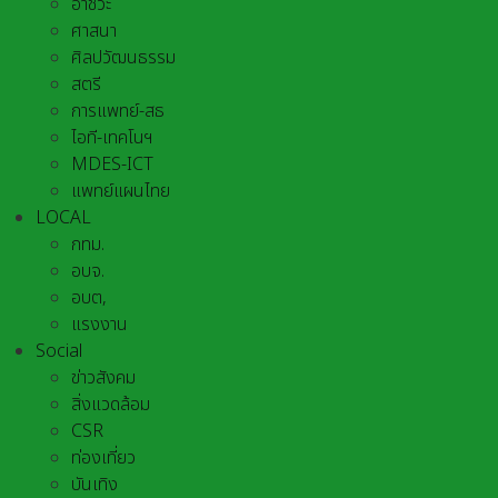
อาชีวะ
ศาสนา
ศิลปวัฒนธรรม
สตรี
การแพทย์-สธ
ไอที-เทคโนฯ
MDES-ICT
แพทย์แผนไทย
LOCAL
กทม.
อบจ.
อบต,
แรงงาน
Social
ข่าวสังคม
สิ่งแวดล้อม
CSR
ท่องเที่ยว
บันเทิง