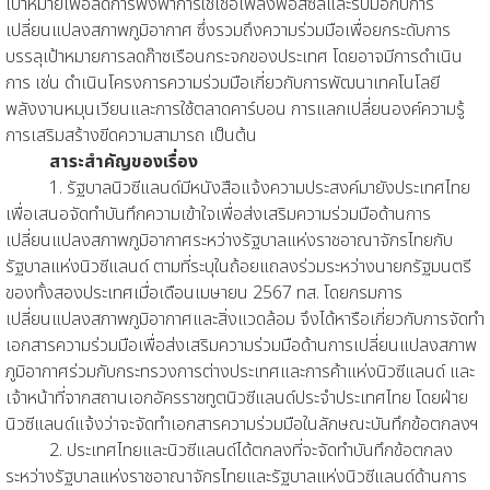
เป้าหมายเพื่อลดการพึ่งพาการใช้เชื้อเพลิงฟอสซิลและรับมือกับการ
เปลี่ยนแปลงสภาพภูมิอากาศ ซึ่งรวมถึงความร่วมมือเพื่อยกระดับการ
บรรลุเป้าหมายการลดก๊าซเรือนกระจกของประเทศ โดยอาจมีการดำเนิน
การ เช่น ดำเนินโครงการความร่วมมือเกี่ยวกับการพัฒนาเทคโนโลยี
พลังงานหมุนเวียนและการใช้ตลาดคาร์บอน การแลกเปลี่ยนองค์ความรู้
การเสริมสร้างขีดความสามารถ เป็นต้น
สาระสำคัญของเรื่อง
1. รัฐบาลนิวซีแลนด์มีหนังสือแจ้งความประสงค์มายังประเทศไทย
เพื่อเสนอจัดทำบันทึกความเข้าใจเพื่อส่งเสริมความร่วมมือด้านการ
เปลี่ยนแปลงสภาพภูมิอากาศระหว่างรัฐบาลแห่งราชอาณาจักรไทยกับ
รัฐบาลแห่งนิวซีแลนด์ ตามที่ระบุในถ้อยแถลงร่วมระหว่างนายกรัฐมนตรี
ของทั้งสองประเทศเมื่อเดือนเมษายน 2567 ทส. โดยกรมการ
เปลี่ยนแปลงสภาพภูมิอากาศและสิ่งแวดล้อม จึงได้หารือเกี่ยวกับการจัดทำ
เอกสารความร่วมมือเพื่อส่งเสริมความร่วมมือด้านการเปลี่ยนแปลงสภาพ
ภูมิอากาศร่วมกับกระทรวงการต่างประเทศและการค้าแห่งนิวซีแลนด์ และ
เจ้าหน้าที่จากสถานเอกอัครราชทูตนิวซีแลนด์ประจำประเทศไทย โดยฝ่าย
นิวซีแลนด์แจ้งว่าจะจัดทำเอกสารความร่วมมือในลักษณะบันทึกข้อตกลงฯ
2. ประเทศไทยและนิวซีแลนด์ได้ตกลงที่จะจัดทำบันทึกข้อตกลง
ระหว่างรัฐบาลแห่งราชอาณาจักรไทยและรัฐบาลแห่งนิวซีแลนด์ด้านการ