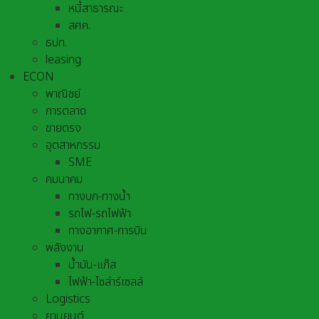
หนี้สาธารณะ
สศค.
ธปท.
leasing
ECON
พาณิชย์
การตลาด
ขายตรง
อุตสาหกรรม
SME
คมนาคม
ทางบก-ทางน้ำ
รถไฟ-รถไฟฟ้า
ทางอากาศ-การบิน
พลังงาน
น้ำมัน-แก๊ส
ไฟฟ้า-โซล่าร์เซลล์
Logistics
ยานยนต์