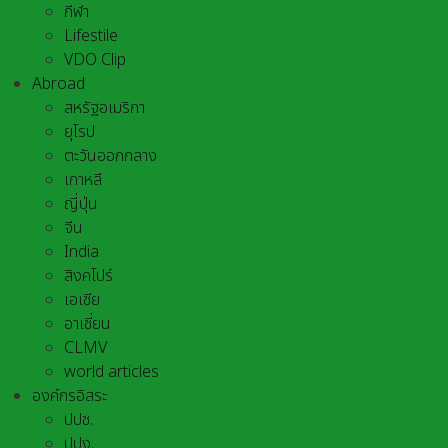
กีฬา
Lifestile
VDO Clip
Abroad
สหรัฐอเมริกา
ยุโรป
ตะวันออกกลาง
เกาหลี
ญี่ปุ่น
จีน
India
สิงคโปร์
เอเชีย
อาเชี่ยน
CLMV
world articles
องค์กรอิสระ
ปปช.
ปปง.