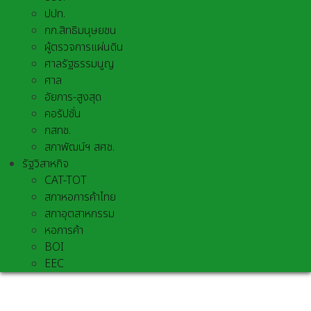
ปปท.
กก.สิทธิมนุษยชน
ผู้ตรวจการแผ่นดิน
ศาลรัฐธรรมนูญ
ศาล
อัยการ-สูงสุด
คอรัปชั่น
กสทช.
สภาพัฒน์ฯ สศช.
รัฐวิสาหกิจ
CAT-TOT
สภาหอการค้าไทย
สภาอุตสาหกรรม
หอการค้า
BOI
EEC