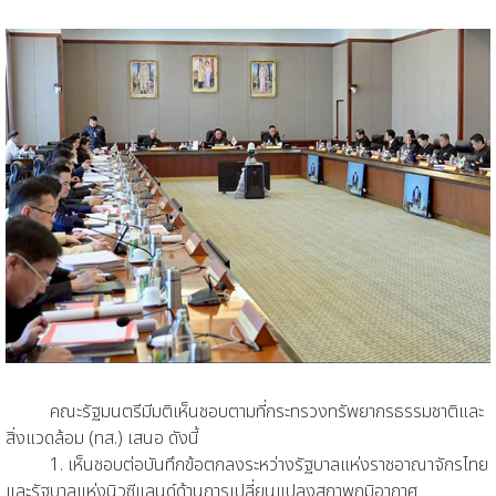
คณะรัฐมนตรีมีมติเห็นชอบตามที่กระทรวงทรัพยากรธรรมชาติและ
สิ่งแวดล้อม (ทส.) เสนอ ดังนี้
1. เห็นชอบต่อบันทึกข้อตกลงระหว่างรัฐบาลแห่งราชอาณาจักรไทย
และรัฐบาลแห่งนิวซีแลนด์ด้านการเปลี่ยนแปลงสภาพภูมิอากาศ