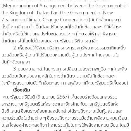
(Memorandum of Arrangement between the Government of
the Kingdom of Thailand and the Government of New
Zealand on Climate Change Cooperation) (บันทึกข้อตกลงฯ)
ทั้งนี้ หากมีความจำเป็นต้องปรับปรุงแก้ไขบันทึกข้อตกลงฯ ที่มิใช่สาระ
สำคัญหรือไม่ขัดต่อผลประโยชน์ของประเทศไทย ขอให้ ทส. พิจารณา
ดำเนินการได้โดยไม่ต้องเสนอคณะรัฐมนตรีพิจารณาอีก
2. เห็นชอบให้รัฐมนตรีว่าการกระทรวงทรัพยากรธรรมชาติและสิ่ง
แวดล้อมหรือผู้แทนที่ได้รับมอบหมายเป็นผู้แทนประเทศไทยลงนานใน
บันทึกข้อตกลงฯ
3. มอบหมาย ทส. โดยกรมการเปลี่ยนแปลงสภาพภูมิอากาศและสิ่ง
แวดล้อมเป็นหน่วยงานหลักในการดำเนินงานตามบันทึกข้อตกลงฯ
(จะมีการลงนามในบันทึกข้อตกลงฯ ภายหลังจากที่คณะรัฐมนตรีเห็นชอบ)
เรื่องเดิม
คณะรัฐมนตรีมีมติ (9 เมษายน 2567) เห็นชอบร่างถ้อยแถลงร่วม
ระหว่างนายกรัฐมนตรีแห่งราชอาณาจักรไทยกับนายกรัฐมนตรีแห่ง
นิวซีแลนด์ ซึ่งในร่างถ้อยแถลงดังกล่าวได้ระบุถึงความเป็นหุ้นส่วนและ
ความร่วมมือในด้านต่าง ๆ ซึ่งรวมถึงความร่วมมือด้านพลังงานหมุนเวียน
โดยทั้งสองฝ่ายตกลงที่จะทำงานร่วมกันในการใช้พลังงานหมุนเวียน โดยมี