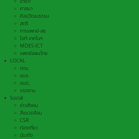
อาชีวะ
ศาสนา
ศิลปวัฒนธรรม
สตรี
การแพทย์-สธ
ไอที-เทคโนฯ
MDES-ICT
แพทย์แผนไทย
LOCAL
กทม.
อบจ.
อบต,
แรงงาน
Social
ข่าวสังคม
สิ่งแวดล้อม
CSR
ท่องเที่ยว
บันเทิง