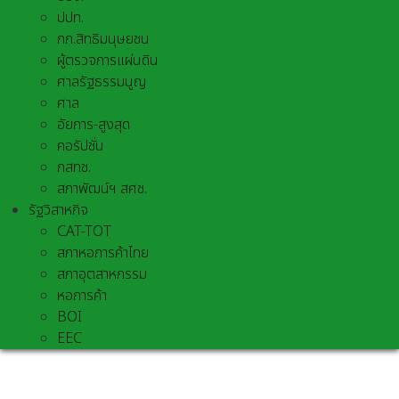
ปปท.
กก.สิทธิมนุษยชน
ผู้ตรวจการแผ่นดิน
ศาลรัฐธรรมนูญ
ศาล
อัยการ-สูงสุด
คอรัปชั่น
กสทช.
สภาพัฒน์ฯ สศช.
รัฐวิสาหกิจ
CAT-TOT
สภาหอการค้าไทย
สภาอุตสาหกรรม
หอการค้า
BOI
EEC