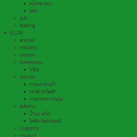
หนี้สาธารณะ
สศค.
ธปท.
leasing
ECON
พาณิชย์
การตลาด
ขายตรง
อุตสาหกรรม
SME
คมนาคม
ทางบก-ทางน้ำ
รถไฟ-รถไฟฟ้า
ทางอากาศ-การบิน
พลังงาน
น้ำมัน-แก๊ส
ไฟฟ้า-โซล่าร์เซลล์
Logistics
ยานยนต์