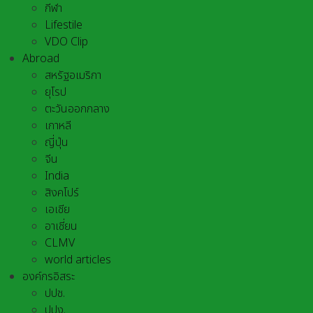
กีฬา
Lifestile
VDO Clip
Abroad
สหรัฐอเมริกา
ยุโรป
ตะวันออกกลาง
เกาหลี
ญี่ปุ่น
จีน
India
สิงคโปร์
เอเชีย
อาเชี่ยน
CLMV
world articles
องค์กรอิสระ
ปปช.
ปปง.