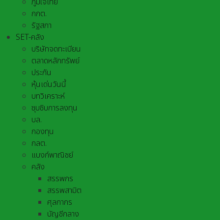
ภูมิใจไทย
กกต.
รัฐสภา
SET-คลัง
บริษัทจดทะเบียน
ตลาดหลักทรัพย์
ประกัน
หุ้นเด่นวันนี้
บทวิเคราะห์
ซุบซิบการลงทุน
บล.
กองทุน
กลต.
แบงก์พาณิชย์
คลัง
สรรพกร
สรรพสามิต
ศุลกากร
บัญชีกลาง