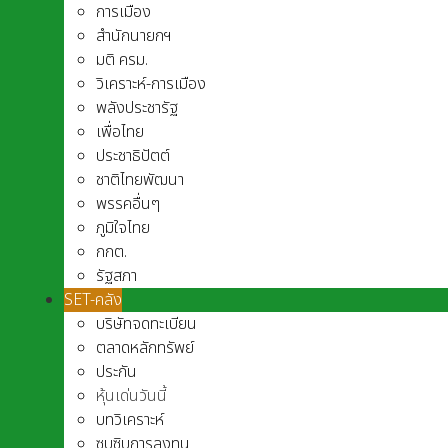
การเมือง
สำนักนายกฯ
มติ ครม.
วิเคราะห์-การเมือง
พลังประชารัฐ
เพื่อไทย
ประชาธิปัตต์
ชาติไทยพัฒนา
พรรคอื่นๆ
ภูมิใจไทย
กกต.
รัฐสภา
SET-คลัง
บริษัทจดทะเบียน
ตลาดหลักทรัพย์
ประกัน
หุ้นเด่นวันนี้
บทวิเคราะห์
ซุบซิบการลงทุน