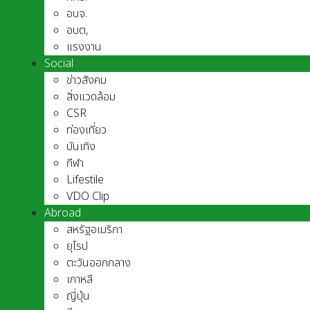
อบจ.
อบต,
แรงงาน
Social
ข่าวสังคม
สิ่งแวดล้อม
CSR
ท่องเที่ยว
บันเทิง
กีฬา
Lifestile
VDO Clip
Abroad
สหรัฐอเมริกา
ยุโรป
ตะวันออกกลาง
เกาหลี
ญี่ปุ่น