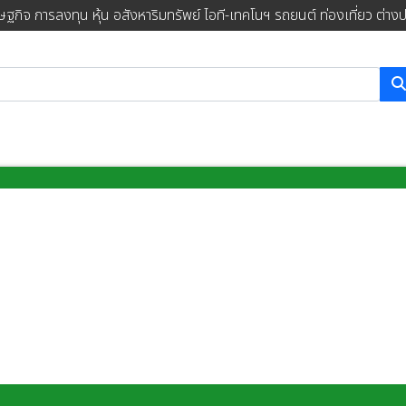
ษฐกิจ การลงทุน หุ้น อสังหาริมทรัพย์ ไอที-เทคโนฯ รถยนต์ ท่องเที่ยว ต่าง
การค้นหา