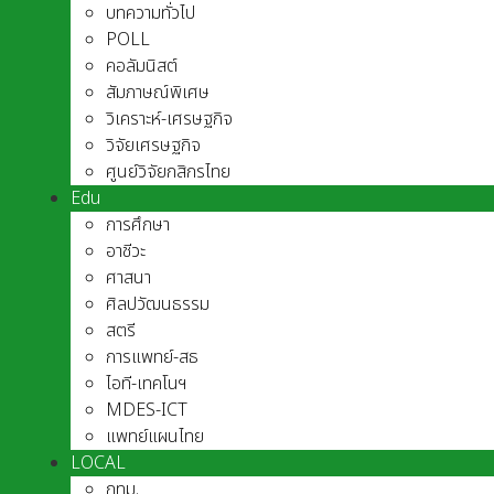
บทความทั่วไป
POLL
คอลัมนิสต์
สัมภาษณ์พิเศษ
วิเคราะห์-เศรษฐกิจ
วิจัยเศรษฐกิจ
ศูนย์วิจัยกสิกรไทย
Edu
การศึกษา
อาชีวะ
ศาสนา
ศิลปวัฒนธรรม
สตรี
การแพทย์-สธ
ไอที-เทคโนฯ
MDES-ICT
แพทย์แผนไทย
LOCAL
กทม.