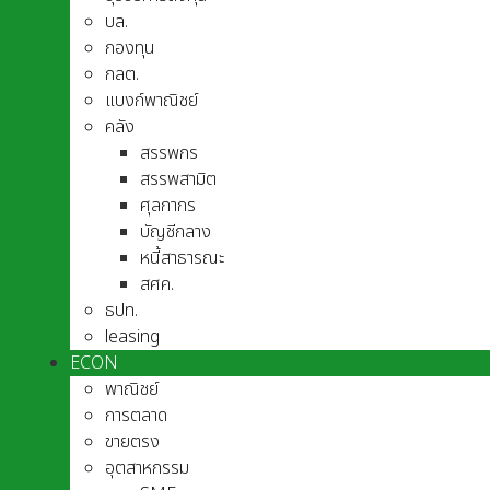
บล.
กองทุน
กลต.
แบงก์พาณิชย์
คลัง
สรรพกร
สรรพสามิต
ศุลกากร
บัญชีกลาง
หนี้สาธารณะ
สศค.
ธปท.
leasing
ECON
พาณิชย์
การตลาด
ขายตรง
อุตสาหกรรม