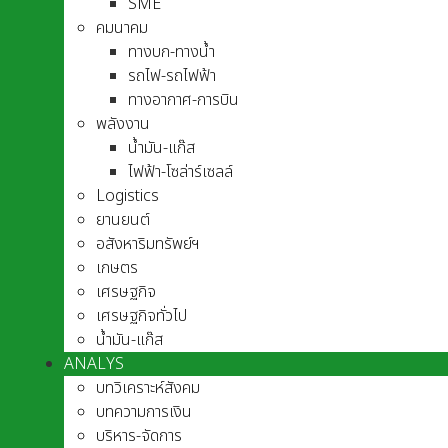
SME
คมนาคม
ทางบก-ทางน้ำ
รถไฟ-รถไฟฟ้า
ทางอากาศ-การบิน
พลังงาน
น้ำมัน-แก๊ส
ไฟฟ้า-โซล่าร์เซลล์
Logistics
ยานยนต์
อสังหาริมทรัพย์ฯ
เกษตร
เศรษฐกิจ
เศรษฐกิจทั่วไป
น้ำมัน-แก๊ส
ANALYS
บทวิเคราะห์สังคม
บทความการเงิน
บริหาร-จัดการ