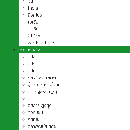
จีน
India
สิงคโปร์
เอเชีย
อาเชี่ยน
CLMV
world articles
องค์กรอิสระ
ปปช.
ปปง.
ปปท.
กก.สิทธิมนุษยชน
ผู้ตรวจการแผ่นดิน
ศาลรัฐธรรมนูญ
ศาล
อัยการ-สูงสุด
คอรัปชั่น
กสทช.
สภาพัฒน์ฯ สศช.