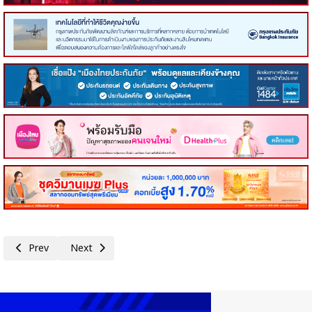
Previous article: EXIM BANK ผนึกกำลังพันธมิตร ยกระดับศักยภาพผู้ปร
Next article: EXIM BANK บันทึกเทปถวายพระพรชัยมงคล พระบาท
Prev
Next