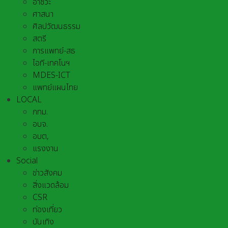
อาชีวะ
ศาสนา
ศิลปวัฒนธรรม
สตรี
การแพทย์-สธ
ไอที-เทคโนฯ
MDES-ICT
แพทย์แผนไทย
LOCAL
กทม.
อบจ.
อบต,
แรงงาน
Social
ข่าวสังคม
สิ่งแวดล้อม
CSR
ท่องเที่ยว
บันเทิง