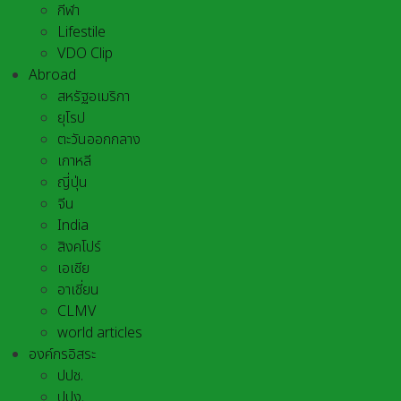
กีฬา
Lifestile
VDO Clip
Abroad
สหรัฐอเมริกา
ยุโรป
ตะวันออกกลาง
เกาหลี
ญี่ปุ่น
จีน
India
สิงคโปร์
เอเชีย
อาเชี่ยน
CLMV
world articles
องค์กรอิสระ
ปปช.
ปปง.