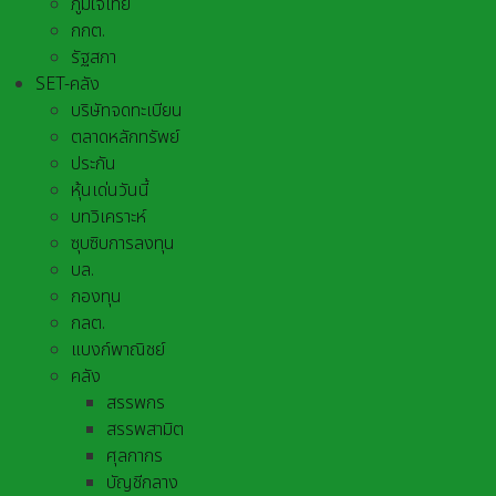
ภูมิใจไทย
กกต.
รัฐสภา
SET-คลัง
บริษัทจดทะเบียน
ตลาดหลักทรัพย์
ประกัน
หุ้นเด่นวันนี้
บทวิเคราะห์
ซุบซิบการลงทุน
บล.
กองทุน
กลต.
แบงก์พาณิชย์
คลัง
สรรพกร
สรรพสามิต
ศุลกากร
บัญชีกลาง