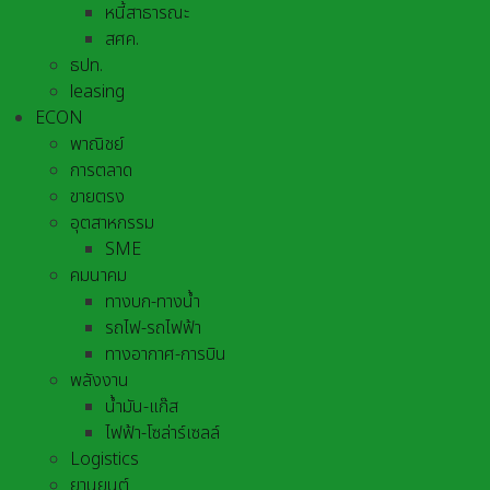
หนี้สาธารณะ
สศค.
ธปท.
leasing
ECON
พาณิชย์
การตลาด
ขายตรง
อุตสาหกรรม
SME
คมนาคม
ทางบก-ทางน้ำ
รถไฟ-รถไฟฟ้า
ทางอากาศ-การบิน
พลังงาน
น้ำมัน-แก๊ส
ไฟฟ้า-โซล่าร์เซลล์
Logistics
ยานยนต์