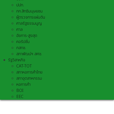
ปปท.
กก.สิทธิมนุษยชน
ผู้ตรวจการแผ่นดิน
ศาลรัฐธรรมนูญ
ศาล
อัยการ-สูงสุด
คอรัปชั่น
กสทช.
สภาพัฒน์ฯ สศช.
รัฐวิสาหกิจ
CAT-TOT
สภาหอการค้าไทย
สภาอุตสาหกรรม
หอการค้า
BOI
EEC