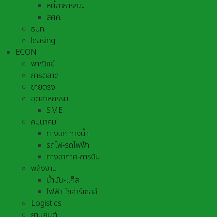
หนี้สาธารณะ
สศค.
ธปท.
leasing
ECON
พาณิชย์
การตลาด
ขายตรง
อุตสาหกรรม
SME
คมนาคม
ทางบก-ทางน้ำ
รถไฟ-รถไฟฟ้า
ทางอากาศ-การบิน
พลังงาน
น้ำมัน-แก๊ส
ไฟฟ้า-โซล่าร์เซลล์
Logistics
ยานยนต์