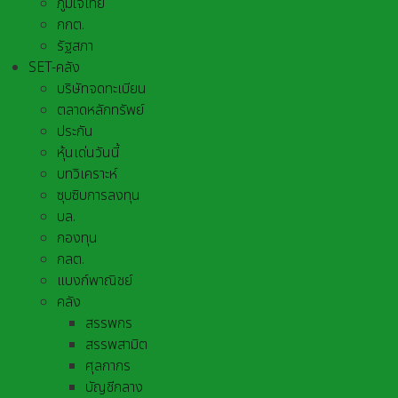
ภูมิใจไทย
กกต.
รัฐสภา
SET-คลัง
บริษัทจดทะเบียน
ตลาดหลักทรัพย์
ประกัน
หุ้นเด่นวันนี้
บทวิเคราะห์
ซุบซิบการลงทุน
บล.
กองทุน
กลต.
แบงก์พาณิชย์
คลัง
สรรพกร
สรรพสามิต
ศุลกากร
บัญชีกลาง