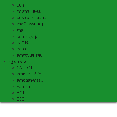
ปปท.
กก.สิทธิมนุษยชน
ผู้ตรวจการแผ่นดิน
ศาลรัฐธรรมนูญ
ศาล
อัยการ-สูงสุด
คอรัปชั่น
กสทช.
สภาพัฒน์ฯ สศช.
รัฐวิสาหกิจ
CAT-TOT
สภาหอการค้าไทย
สภาอุตสาหกรรม
หอการค้า
BOI
EEC