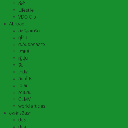
กีฬา
Lifestile
VDO Clip
Abroad
สหรัฐอเมริกา
ยุโรป
ตะวันออกกลาง
เกาหลี
ญี่ปุ่น
จีน
India
สิงคโปร์
เอเชีย
อาเชี่ยน
CLMV
world articles
องค์กรอิสระ
ปปช.
ปปง.